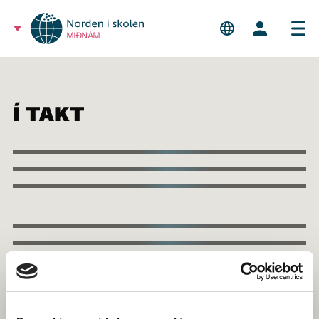
MIÐNÁM
Í TAKT