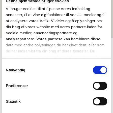
Denne hjemmeside bruger cookies
Vi bruger cookies til at tilpasse vores indhold og
annoncer, til at vise dig funktioner til sociale medier og til
at analysere vores trafik. Vi deler også oplysninger om
din brug af vores website med vores partnere inden for
sociale medier, annonceringspartnere og
analysepartnere. Vores partnere kan kombinere disse
data med andre oplysninger, du har givet dem, eller som
de har indsamlet fra din brug af deres tjenester. Du
TAGS
samtykker til vores cookies, hvis du fortsætter med at
anvende vores hjemmeside.
Mál
Stuttfilmar
Íslendskt
<1 frálærutími
Samtykkevalg
Nødvendig
Præferencer
Statistik
Vilt tú vita meira um Norden i skolen?