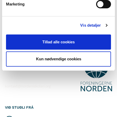
Marketing
Tilmelda teg til okkara tíðindabræv
Fylg okkum á Faebook
Vis detaljer
Fylg okkum á Instagram
Tillad alle cookies
SAMBAND VIÐ
Kun nødvendige cookies
Foreningerne Nordens Forbund
Vandkunsten 12
1467
København K
kontakt@nordeniskolen.org
VIÐ STUÐLI FRÁ