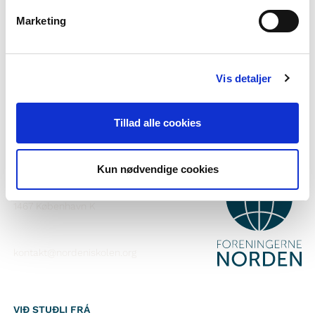
Vilt tú vita meira um Norden i skolen?
Marketing
Tilmelda teg til okkara tíðindabræv
Fylg okkum á Faebook
Vis detaljer
Fylg okkum á Instagram
Tillad alle cookies
Kun nødvendige cookies
SAMBAND VIÐ
Foreningerne Nordens Forbund
Vandkunsten 12
1467
København K
kontakt@nordeniskolen.org
VIÐ STUÐLI FRÁ