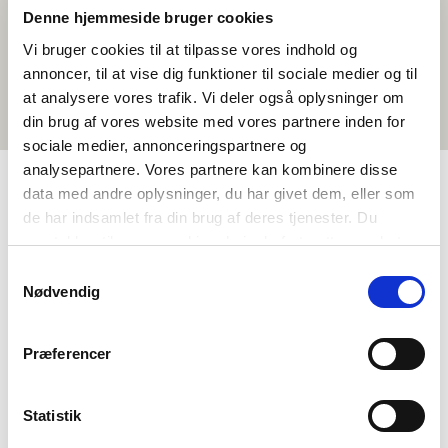
Denne hjemmeside bruger cookies
Vi bruger cookies til at tilpasse vores indhold og
annoncer, til at vise dig funktioner til sociale medier og til
at analysere vores trafik. Vi deler også oplysninger om
din brug af vores website med vores partnere inden for
sociale medier, annonceringspartnere og
analysepartnere. Vores partnere kan kombinere disse
data med andre oplysninger, du har givet dem, eller som
de har indsamlet fra din brug af deres tjenester. Du
TAGS
samtykker til vores cookies, hvis du fortsætter med at
Miðnám
Mál
Heimildarfilmur
Føroyskt
anvende vores hjemmeside.
Samtykkevalg
1-3 frálærutímar
Nødvendig
Præferencer
Statistik