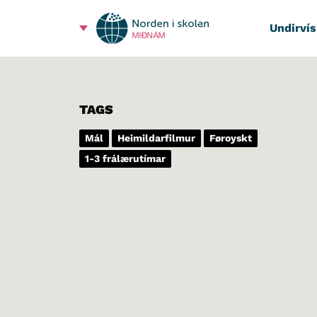
Undirvís
MIÐNÁM
TAGS
Mál
Heimildarfilmur
Føroyskt
1-3 frálærutímar