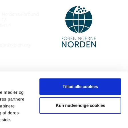
IÐ
e Nordens Forbund
 12
avn K
deniskolen.org
Tillad alle cookies
ale medier og
ores partnere
Kun nødvendige cookies
ombinere
g af deres
eside.