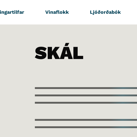
ingartilfar
Vinaflokk
Ljóðorðabók
SKÁL