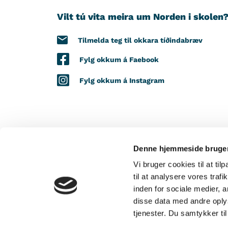
Vilt tú vita meira um Norden i skolen
Tilmelda teg til okkara tíðindabræv
Fylg okkum á Faebook
Fylg okkum á Instagram
Denne hjemmeside bruger
VIÐ STUÐLI FRÁ
Vi bruger cookies til at til
til at analysere vores tra
inden for sociale medier,
disse data med andre oplys
tjenester. Du samtykker t