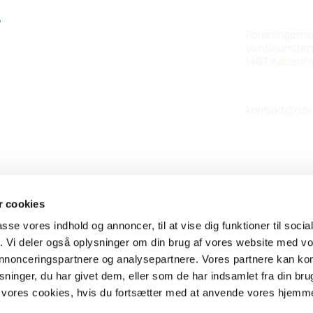
SAMBAND V
?
Foreningern
Vandkunsten
1467
Københ
kontakt@nor
 cookies
passe vores indhold og annoncer, til at vise dig funktioner til soci
fik. Vi deler også oplysninger om din brug af vores website med v
 annonceringspartnere og analysepartnere. Vores partnere kan k
ninger, du har givet dem, eller som de har indsamlet fra din bru
il vores cookies, hvis du fortsætter med at anvende vores hjemm