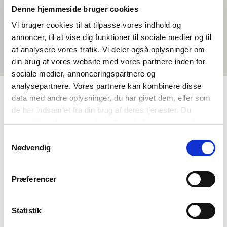
Denne hjemmeside bruger cookies
Vi bruger cookies til at tilpasse vores indhold og
annoncer, til at vise dig funktioner til sociale medier og til
at analysere vores trafik. Vi deler også oplysninger om
din brug af vores website med vores partnere inden for
sociale medier, annonceringspartnere og
analysepartnere. Vores partnere kan kombinere disse
data med andre oplysninger, du har givet dem, eller som
de har indsamlet fra din brug af deres tjenester. Du
TAGS
samtykker til vores cookies, hvis du fortsætter med at
Mál
Stuttfilmar
Norðurlendsk mentanarfatan
anvende vores hjemmeside.
Samtykkevalg
Íslendskt
<1 frálærutími
Nødvendig
Præferencer
Statistik