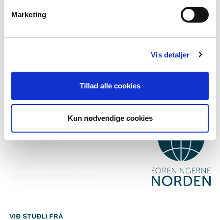
Vilt tú vita meira um Norden i skolen?
Marketing
Tilmelda teg til okkara tíðindabræv
Fylg okkum á Faebook
Vis detaljer
Fylg okkum á Instagram
Tillad alle cookies
Kun nødvendige cookies
SAMBAND VIÐ
Foreningerne Nordens Forbund
Vandkunsten 12
1467
København K
kontakt@nordeniskolen.org
VIÐ STUÐLI FRÁ