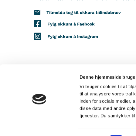
Tilmelda teg til okkara tíðindabræv
Fylg okkum á Faebook
Fylg okkum á Instagram
Denne hjemmeside bruger
VIÐ STUÐLI FRÁ
Vi bruger cookies til at til
til at analysere vores tra
inden for sociale medier,
disse data med andre oplys
tjenester. Du samtykker t