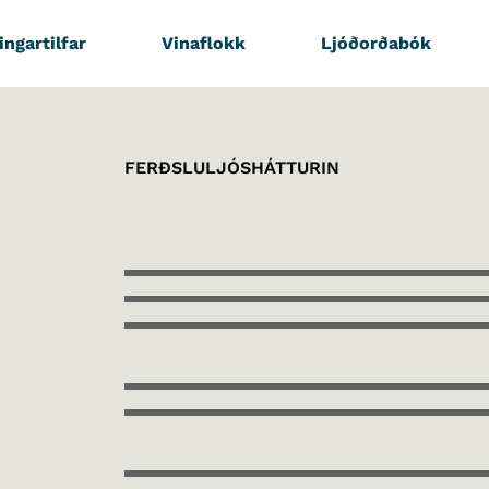
ingartilfar
Vinaflokk
Ljóðorðabók
FERÐSLULJÓSHÁTTURIN