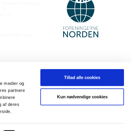
e Nordens Forbund
 12
avn K
deniskolen.org
Tillad alle cookies
ale medier og
ores partnere
Kun nødvendige cookies
ombinere
g af deres
eside.