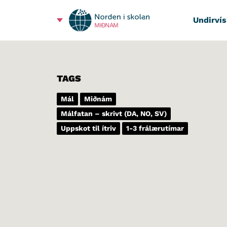
Undirvís
MIÐNÁM
TAGS
Mál
Miðnám
Málfatan – skrivt (DA, NO, SV)
Uppskot til ítriv
1-3 frálærutímar