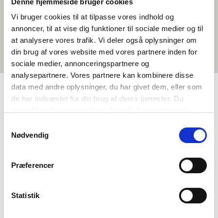
Denne hjemmeside bruger cookies
Vi bruger cookies til at tilpasse vores indhold og
annoncer, til at vise dig funktioner til sociale medier og til
at analysere vores trafik. Vi deler også oplysninger om
din brug af vores website med vores partnere inden for
sociale medier, annonceringspartnere og
analysepartnere. Vores partnere kan kombinere disse
data med andre oplysninger, du har givet dem, eller som
de har indsamlet fra din brug af deres tjenester. Du
TAGS
samtykker til vores cookies, hvis du fortsætter med at
anvende vores hjemmeside.
Mál
Stuttfilmar
Danskt
<1 frálærutími
Samtykkevalg
Nødvendig
Præferencer
Statistik
Vilt tú vita meira um Norden i skolen?