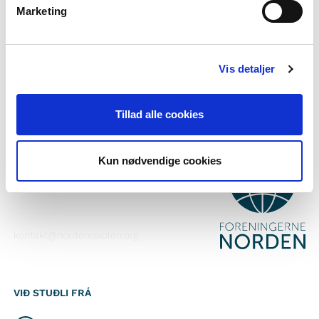
Marketing
Tilmelda teg til okkara tíðindabræv
Fylg okkum á Faebook
Vis detaljer
Fylg okkum á Instagram
Tillad alle cookies
SAMBAND VIÐ
Kun nødvendige cookies
Foreningerne Nordens Forbund
Vandkunsten 12
1467
København K
kontakt@nordeniskolen.org
VIÐ STUÐLI FRÁ