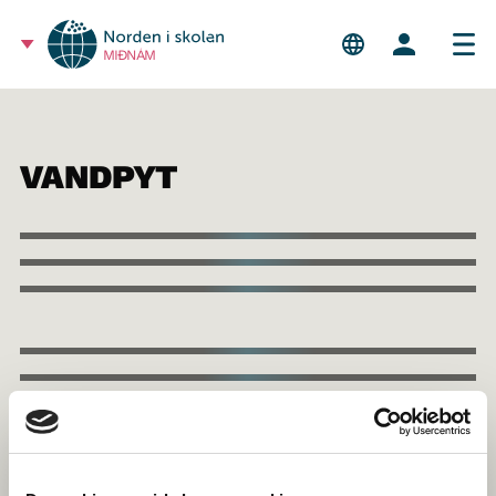
MIÐNÁM
VANDPYT