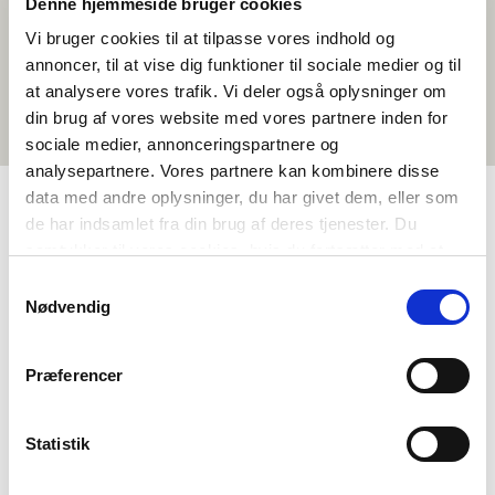
Denne hjemmeside bruger cookies
Vi bruger cookies til at tilpasse vores indhold og
annoncer, til at vise dig funktioner til sociale medier og til
at analysere vores trafik. Vi deler også oplysninger om
din brug af vores website med vores partnere inden for
sociale medier, annonceringspartnere og
analysepartnere. Vores partnere kan kombinere disse
data med andre oplysninger, du har givet dem, eller som
de har indsamlet fra din brug af deres tjenester. Du
TAGS
samtykker til vores cookies, hvis du fortsætter med at
anvende vores hjemmeside.
Mál
Stuttfilmar
Danskt
<1 frálærutími
Samtykkevalg
Nødvendig
Præferencer
Statistik
Vilt tú vita meira um Norden i skolen?