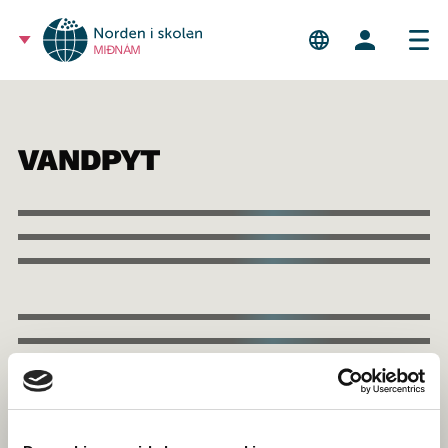
MIÐNÁM
VANDPYT