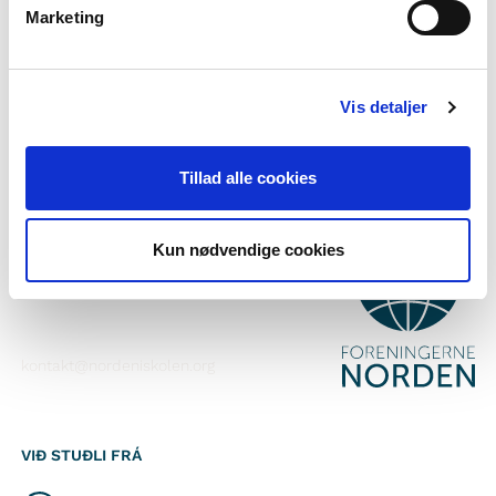
Marketing
Tilmelda teg til okkara tíðindabræv
Fylg okkum á Faebook
Vis detaljer
Fylg okkum á Instagram
Tillad alle cookies
SAMBAND VIÐ
Kun nødvendige cookies
Foreningerne Nordens Forbund
Vandkunsten 12
1467
København K
kontakt@nordeniskolen.org
VIÐ STUÐLI FRÁ