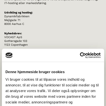
IT-hosting eller markedsføring.
Udvikling og hosting:
Dynamikfabrikken
Mejlgade 71
8000 Aarhus C
Nyhedsbrev:
VOCAST ApS
Gothersgade 103
1123 Copenhagen
Det er vores ansvar at sikre, at dine personoplysninger behandles
ordentligt. Derfor stiller vi høje krav til vores samarbejdspartnere, og
vores partnere skal garantere, at dine personoplysninger er beskyttet.
Vi indgår derfor aftaler herom med virksomheder (databehandlere),
Denne hjemmeside bruger cookies
der håndterer personoplysninger på vores vegne for at højne
sikkerheden af dine personoplysninger.
Vi bruger cookies til at tilpasse vores indhold og
annoncer, til at vise dig funktioner til sociale medier og til
VIDEREGIVELSE AF PERSONOPLYSNINGER
at analysere vores trafik. Vi deler også oplysninger om
din brug af vores website med vores partnere inden for
Vi videregiver ikke dine personoplysninger til tredjemand.
sociale medier, annonceringspartnere og