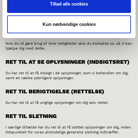
samt ved at gennemgå vores GDPR-procedurer med medarbejderne.
Tillad alle cookies
DE REGISTREREDES RETTIGHEDER
Kun nødvendige cookies
Du har efter databeskyttelsesforordningen en række rettigheder i
forhold til vores behandling af oplysninger om dig.
Hvis du vil gøre brug af dine rettigheder skal du kontakte os, så vi kan
hjælpe dig med dette.
RET TIL AT SE OPLYSNINGER (INDSIGTSRET)
Du har ret til at få indsigt i de oplysninger, som vi behandler om dig,
samt en række yderligere oplysninger.
RET TIL BERIGTIGELSE (RETTELSE)
Du har ret til at få urigtige oplysninger om dig selv rettet.
RET TIL SLETNING
I særlige tilfælde har du ret til at få slettet oplysninger om dig, inden
tidspunktet for vores almindelige generelle sletning indtræffer.