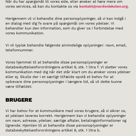
Når du har spørgsmål til vores side, eller ønsker at høre mere om
vores services, så kan du kontakte os via
kontakt@nordeniskolen.org
.
Herigennem vil vi behandle dine personoplysninger, så vi kan indgå i
en dialog med dig fx svare på spørgsmål om vores ydelser. Vi
behandler kun den information, som du giver os i forbindelse med
vores kommunikation.
Vi vil typisk behandle følgende almindelige oplysninger: navn, email,
telefonnummer.
Vores hjemmel til at behandle disse personoplysninger er
databeskyttelsesforordningens artikel 6, stk. 1 litra f. Vi sletter vores
kommunikation med dig når det står klart om du ønsker vores ydelser
eller ej. Skulle der i et særligt tilfælde opstå et behov for at
opbevare dine personoplysninger i længere tid, så vil dette kunne
være tilfældet.
BRUGERE
Vi har behov for at kommunikere med vores brugere, så vi sikrer os,
at ydelsen leveres korrekt. Herigennem kan vi behandle oplysninger
om navn, adresse, ydelser, særlige aftaler, betalingsinformationer og
lignende. Hjemlen til at behandle disse personoplysninger er
databeskyttelsesforordningens artikel 6, stk. 1 litra b.