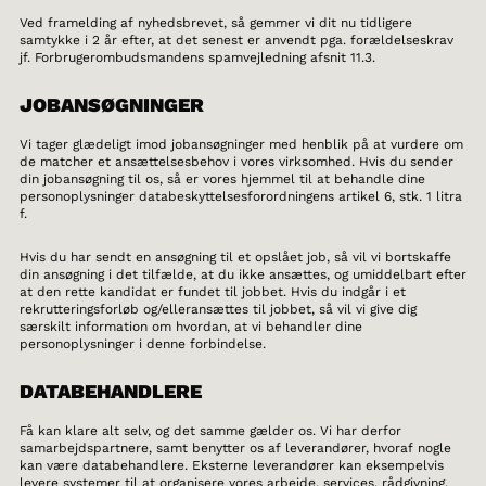
Ved framelding af nyhedsbrevet, så gemmer vi dit nu tidligere
samtykke i 2 år efter, at det senest er anvendt pga. forældelseskrav
jf. Forbrugerombudsmandens spamvejledning afsnit 11.3.
JOBANSØGNINGER
Vi tager glædeligt imod jobansøgninger med henblik på at vurdere om
de matcher et ansættelsesbehov i vores virksomhed. Hvis du sender
din jobansøgning til os, så er vores hjemmel til at behandle dine
personoplysninger databeskyttelsesforordningens artikel 6, stk. 1 litra
f.
Hvis du har sendt en ansøgning til et opslået job, så vil vi bortskaffe
din ansøgning i det tilfælde, at du ikke ansættes, og umiddelbart efter
at den rette kandidat er fundet til jobbet. Hvis du indgår i et
rekrutteringsforløb og/elleransættes til jobbet, så vil vi give dig
særskilt information om hvordan, at vi behandler dine
personoplysninger i denne forbindelse.
DATABEHANDLERE
Få kan klare alt selv, og det samme gælder os. Vi har derfor
samarbejdspartnere, samt benytter os af leverandører, hvoraf nogle
kan være databehandlere. Eksterne leverandører kan eksempelvis
levere systemer til at organisere vores arbejde, services, rådgivning,