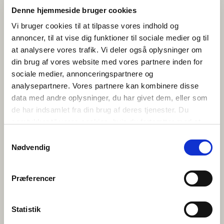
Denne hjemmeside bruger cookies
Les publikasjonen gratis digitalt:
Norden er
Vi bruger cookies til at tilpasse vores indhold og
vores: Giv ungdomsuddannelserne et nordisk
perspektiv!
(2026) red. Mischa Sloth Carlsen,
annoncer, til at vise dig funktioner til sociale medier og til
Nicolai Rekve Eriksen, Bergur Rønne Moberg,
at analysere vores trafik. Vi deler også oplysninger om
Guro Skårdal Nygård og Ane Qvortrup
din brug af vores website med vores partnere inden for
Utforsk de over
100 nye
undervisningsmaterialene
fra NordUng
sociale medier, annonceringspartnere og
Les mer om
NordUng-prosjektet
ved
analysepartnere. Vores partnere kan kombinere disse
Københavns Universitet
data med andre oplysninger, du har givet dem, eller som
de har indsamlet fra din brug af deres tjenester. Du
samtykker til vores cookies, hvis du fortsætter med at
anvende vores hjemmeside.
Samtykkevalg
Nødvendig
NordUng er finansiert av A.P. Møller og Hustru Chastine Mc-Kinney
Præferencer
Møllers Fond til almene Formaal.
Statistik