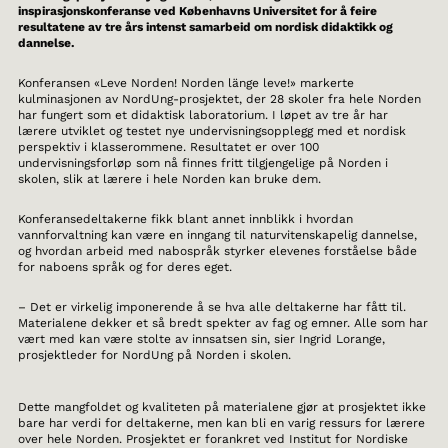
inspirasjonskonferanse ved Københavns Universitet for å feire
resultatene av tre års intenst samarbeid om nordisk didaktikk og
dannelse.
Konferansen «Leve Norden! Norden länge leve!» markerte
kulminasjonen av NordUng-prosjektet, der 28 skoler fra hele Norden
har fungert som et didaktisk laboratorium. I løpet av tre år har
lærere utviklet og testet nye undervisningsopplegg med et nordisk
perspektiv i klasserommene. Resultatet er over 100
undervisningsforløp som nå finnes fritt tilgjengelige på Norden i
skolen, slik at lærere i hele Norden kan bruke dem.
Konferansedeltakerne fikk blant annet innblikk i hvordan
vannforvaltning kan være en inngang til naturvitenskapelig dannelse,
og hvordan arbeid med nabospråk styrker elevenes forståelse både
for naboens språk og for deres eget.
– Det er virkelig imponerende å se hva alle deltakerne har fått til.
Materialene dekker et så bredt spekter av fag og emner. Alle som har
vært med kan være stolte av innsatsen sin, sier Ingrid Lorange,
prosjektleder for NordUng på Norden i skolen.
Dette mangfoldet og kvaliteten på materialene gjør at prosjektet ikke
bare har verdi for deltakerne, men kan bli en varig ressurs for lærere
over hele Norden. Prosjektet er forankret ved Institut for Nordiske