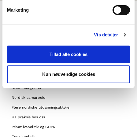
Marketing
OM NORDEN I SKOLEN
Vis detaljer
Om oss
Kontakt
Tillad alle cookies
Ofte stilte spørsmål
Om Forening i Norden
Kun nødvendige cookies
Andre prosjekter
Støttemuligheter
Nordisk samarbeid
Flere nordiske utdanningsaktører
Ha praksis hos oss
Privatlivspolitik og GDPR
Cookiepolitik