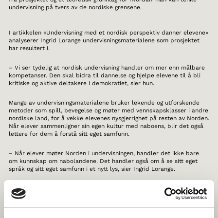
undervisning på tvers av de nordiske grensene.
I artikkelen «Undervisning med et nordisk perspektiv danner elevene»
analyserer Ingrid Lorange undervisningsmaterialene som prosjektet
har resultert i.
– Vi ser tydelig at nordisk undervisning handler om mer enn målbare
kompetanser. Den skal bidra til dannelse og hjelpe elevene til å bli
kritiske og aktive deltakere i demokratiet, sier hun.
Mange av undervisningsmaterialene bruker lekende og utforskende
metoder som spill, bevegelse og møter med vennskapsklasser i andre
nordiske land, for å vekke elevenes nysgjerrighet på resten av Norden.
Når elever sammenligner sin egen kultur med naboens, blir det også
lettere for dem å forstå sitt eget samfunn.
– Når elever møter Norden i undervisningen, handler det ikke bare
om kunnskap om nabolandene. Det handler også om å se sitt eget
språk og sitt eget samfunn i et nytt lys, sier Ingrid Lorange.
Fordypning