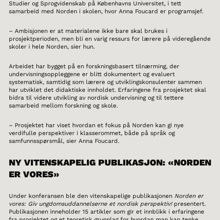
Studier og Sprogvidenskab på Københavns Universitet, i tett
samarbeid med Norden i skolen, hvor Anna Foucard er programsjef.
– Ambisjonen er at materialene ikke bare skal brukes i
prosjektperioden, men bli en varig ressurs for lærere på videregående
skoler i hele Norden, sier hun.
Arbeidet har bygget på en forskningsbasert tilnærming, der
undervisningsoppleggene er blitt dokumentert og evaluert
systematisk, samtidig som lærere og utviklingskonsulenter sammen
har utviklet det didaktiske innholdet. Erfaringene fra prosjektet skal
bidra til videre utvikling av nordisk undervisning og til tettere
samarbeid mellom forskning og skole.
– Prosjektet har viset hvordan et fokus på Norden kan gi nye
verdifulle perspektiver i klasserommet, både på språk og
samfunnsspørsmål, sier Anna Foucard.
NY VITENSKAPELIG PUBLIKASJON: «NORDEN
ER VORES»
Under konferansen ble den vitenskapelige publikasjonen
Norden er
vores: Giv ungdomsuddannelserne et nordisk perspektiv!
presentert.
Publikasjonen inneholder 15 artikler som gir et innblikk i erfaringene
fra prosjektet og et teoretisk grunnlag for hvordan man kan tenke