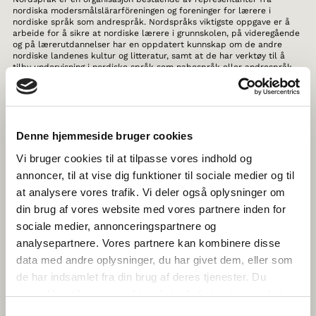
nordiska modersmålslärarföreningen og foreninger for lærere i
nordiske språk som andrespråk. Nordspråks viktigste oppgave er å
arbeide for å sikre at nordiske lærere i grunnskolen, på videregående
og på lærerutdannelser har en oppdatert kunnskap om de andre
nordiske landenes kultur og litteratur, samt at de har verktøy til å
tilby undervisning i nordiske språk som nabospråk eller andrespråk.
Nordspråk har arbeidet med utvikling av kurs og publikasjoner til
nordiske lærere i mer enn 30 år.
THE HISTORY OF NORDIC WOMEN’S
LITERATURE
Denne hjemmeside bruger cookies
Vi bruger cookies til at tilpasse vores indhold og
Her får du kunnskap om de siste strømmingene i nordisk
annoncer, til at vise dig funktioner til sociale medier og til
kvinnelitteratur samtidig som du kan fordype deg i mer enn 1000 års
kvinnelitteraturhistorie fra Sverige, Norge, Danmark, Finland,
at analysere vores trafik. Vi deler også oplysninger om
Færøyene, Island, Grønland og Åland. Alt skrevet av Nordens ledende
din brug af vores website med vores partnere inden for
litteraturhistorikere.
sociale medier, annonceringspartnere og
TEGNTUBE
analysepartnere. Vores partnere kan kombinere disse
data med andre oplysninger, du har givet dem, eller som
Nettstedet TegnTube retter seg mot barn og unge som er nysgjerrige
de har indsamlet fra din brug af deres tjenester. Du
på tegnspråkene i Norden, samt voksne pårørende til tegnspråklig
døve eller hørselshemmede barn samt mennesker som arbeider i
samtykker til vores cookies, hvis du fortsætter med at
yrker med barn og unge. Her kan du se filmer der tegnspråklige barn
anvende vores hjemmeside.
og unge forteller om deres hverdag og tegnspråkets betydning for
Samtykkevalg