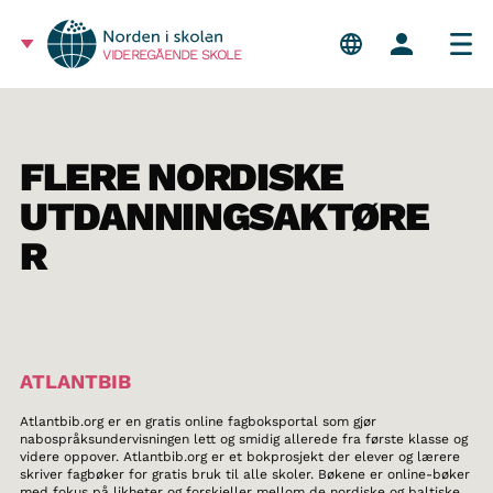
VIDEREGÅENDE SKOLE
FLERE NORDISKE
UTDANNINGSAKTØRE
R
ATLANTBIB
Atlantbib.org er en gratis online fagboksportal som gjør
nabospråksundervisningen lett og smidig allerede fra første klasse og
videre oppover. Atlantbib.org er et bokprosjekt der elever og lærere
skriver fagbøker for gratis bruk til alle skoler. Bøkene er online-bøker
med fokus på likheter og forskjeller mellom de nordiske og baltiske