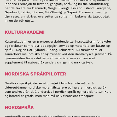
landene i relasjon til historie, geografi, språk og kultur. Atlantbib.org
har deltakere fra Danmark, Norge, Sverige, Finland, Island, Færøyene,
Grønland, Latvia, Litauen, Sør-Slesvig og Sápmi. Elevene er med og
gjør research, skriver, oversetter og spiller inn bøkene via taleopptak
innen de blir utgitt.
KULTURAKADEMI
Kulturakademi er en grenseoverskridende læringsplattform for skoler
og førskoler som tilbyr pedagogisk service og materiale om kultur og
språk i Region Sør-Jylland-Slesvig. Fokuset til Kulturakademi er
samarbeid mellom skoler og museer ved den dansk-tyske grensen. På
hjemmesiden finnes det samlet materiale som kan være et
supplement til nabospråksundervisningen i dansk og tysk.
NORDISKA SPRÅKPILOTER
Nordiska språkpiloter er et prosjekt hvis fremste mål er å
videreutdanne nordiske morsmålslærere og lærere i nordisk språk
som andrespråk til å undervise i nordisk språk og nordisk kultur. Kurs
og bosted er gratis, men man må selv finansiere transport.
NORDSPRÅK
Nordspråk er en organisasjon bestående av representanter fra