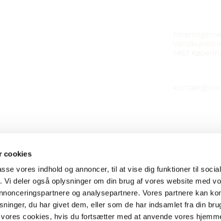
KONTAKT
Foreningern
Vandkunsten
1467
Københ
kontakt@nor
 cookies
passe vores indhold og annoncer, til at vise dig funktioner til soci
fik. Vi deler også oplysninger om din brug af vores website med v
 annonceringspartnere og analysepartnere. Vores partnere kan k
ninger, du har givet dem, eller som de har indsamlet fra din bru
il vores cookies, hvis du fortsætter med at anvende vores hjemm