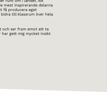
r runt om i landet. Att
de mest inspirerande delarna
tt få producera eget
bidra till klassrum över hela
tt och ser fram emot att ta
r har gett mig mycket insikt