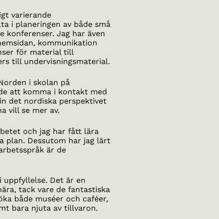
igt varierande
lta i planeringen av både små
re konferenser. Jag har även
l hemsidan, kommunikation
er för material till
rs till undervisningsmaterial.
Norden i skolan på
nde att komma i kontakt med
in det nordiska perspektivet
a vill se mer av.
rbetet och jag har fått lära
a plan. Dessutom har jag lärt
arbetsspråk är de
 uppfyllelse. Det är en
nära, tack vare de fantastiska
esöka både muséer och caféer,
mt bara njuta av tillvaron.