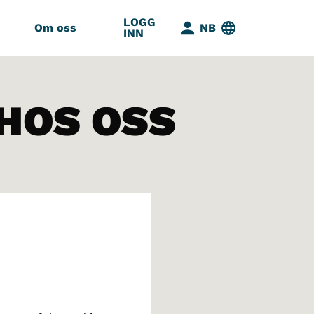
LOGG
Om oss
NB
INN
 HOS OSS