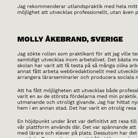
Jag rekommenderar utlandspraktik med hela mitt h
möjlighet att utvecklas professionellt, utan även p
MOLLY ÅKEBRAND, SVERIGE
Jag sökte rollen som praktikant för att jag ville t
samtidigt utvecklas inom arbetslivet. Det bästa m
skolan har varit att få testa på så många olika a
annat fått arbeta webbredaktionellt med utveckli
arrangera lärarseminarier och producera sociala 
Att ha fått möjligheten att utvecklas både profess
varit en av de största fördelarna med min praktik.
utmanande och otroligt givande. Jag har hittat nya
hem i en annan stad. Det har varit en otrolig resa
En höjdpunkt under året var definitivt att resa ti
vår plattform används där. Det var spännande att 
med lärare och elever på plats. Dessutom har det va