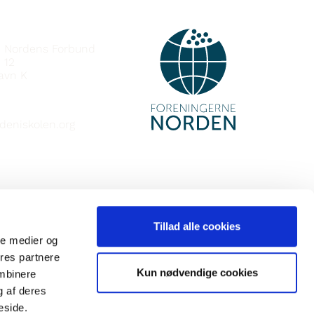
e Nordens Forbund
 12
avn K
deniskolen.org
Tillad alle cookies
ale medier og
ores partnere
Kun nødvendige cookies
ombinere
g af deres
eside.