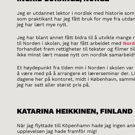
Jeg er utdannet lektor i nordisk med historie som
som praktikant har jeg fått bruk for mye fra utda
jeg har lært mye nytt.
Jeg har blant annet fått bidra til å utvikle mange
til Norden i skolen, jeg har fått arbeidet med
Nordi
forhandlet frem rettigheter til tekster og filmer ti
ikke minst lært masse nytt om nordisk samarbeid!
Et høydepunkt fra tiden min i Norden i skolen var da
å være med på å arrangere et lærerseminar der. Li
dagene her på kontoret, midt i København, samme
jeg har satt aller størst pris på.
KATARINA HEIKKINEN, FINLAND
När jag flyttade till Köpenhamn hade jag ingen ani
upplevelsen jag hade framför mig!