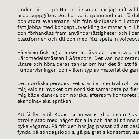
Under min tid på Norden i skolan har jag haft väld
arbetsuppgifter. Det har varit spännande att få de
och stora evenemang, allt från skolbesök till stör
fått jobba med konceptutveckling av material til
och förhandlat fram användarrättigheter och licens
plattformen och till och med fått spela in voiceove
På våren fick jag chansen att åka och berätta om 
Läromedelsmässan i Göteborg. Det var inspirera
lärare och höra deras tankar om hur det är att få 
i undervisningen och vilken typ av material de gärn
Det nordiska perspektivet står i en central roll i a
mig väldigt mycket om nordiskt samarbete på fler
mig både danska och norska, eftersom kontorets 
skandinaviska språken.
Att få flytta till Köpenhamn var en dröm som gick i
otrolig stad med något för alla och där allt finns 
cykelvägarna. På fritiden har jag passat på att b
fynda på söndagsloppis, gå på gratis konserter, sa