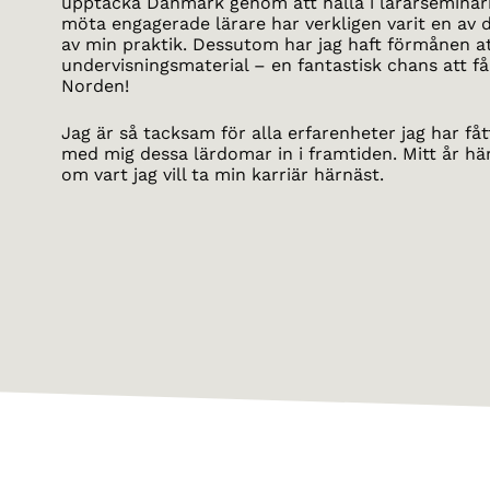
upptäcka Danmark genom att hålla i lärarseminarie
möta engagerade lärare har verkligen varit en av 
av min praktik. Dessutom har jag haft förmånen a
undervisningsmaterial – en fantastisk chans att få 
Norden!
Jag är så tacksam för alla erfarenheter jag har få
med mig dessa lärdomar in i framtiden. Mitt år hä
om vart jag vill ta min karriär härnäst.