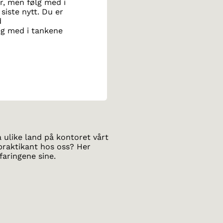
r, men følg med i
siste nytt. Du er
d
deg med i tankene
a ulike land på kontoret vårt
praktikant hos oss? Her
rfaringene sine.