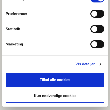
Præferencer
FÖRENINGEN NORDEN
norden.se
Statistik
Marketing
FÖRENINGEN NORDEN PÅ ÅLAND
norden.ax
Vis detaljer
Tillad alle cookies
NUNAT AVANNARLERMIOQATIGIIT
norden.gl
Kun nødvendige cookies