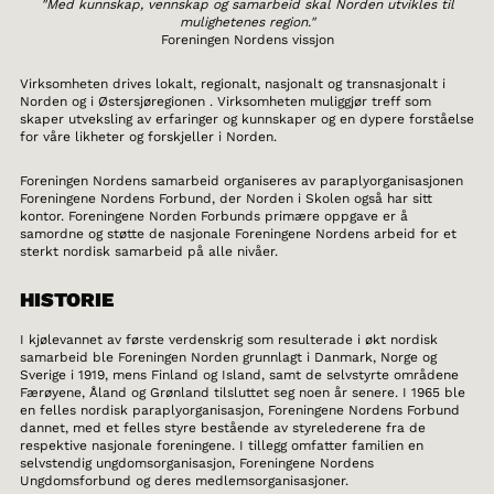
"Med kunnskap, vennskap og samarbeid skal Norden utvikles til
mulighetenes region."
Foreningen Nordens vissjon
Virksomheten drives lokalt, regionalt, nasjonalt og transnasjonalt i
Norden og i Østersjøregionen . Virksomheten muliggjør treff som
skaper utveksling av erfaringer og kunnskaper og en dypere forståelse
for våre likheter og forskjeller i Norden.
Foreningen Nordens samarbeid organiseres av paraplyorganisasjonen
Foreningene Nordens Forbund, der Norden i Skolen også har sitt
kontor. Foreningene Norden Forbunds primære oppgave er å
samordne og støtte de nasjonale Foreningene Nordens arbeid for et
sterkt nordisk samarbeid på alle nivåer.
HISTORIE
I kjølevannet av første verdenskrig som resulterade i økt nordisk
samarbeid ble Foreningen Norden grunnlagt i Danmark, Norge og
Sverige i 1919, mens Finland og Island, samt de selvstyrte områdene
Færøyene, Åland og Grønland tilsluttet seg noen år senere. I 1965 ble
en felles nordisk paraplyorganisasjon, Foreningene Nordens Forbund
dannet, med et felles styre bestående av styrelederene fra de
respektive nasjonale foreningene. I tillegg omfatter familien en
selvstendig ungdomsorganisasjon, Foreningene Nordens
Ungdomsforbund og deres medlemsorganisasjoner.