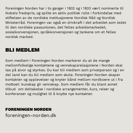
Foreningen Norden har i to ganger i 1932 og i 1933 vært nominerte til
Nobels fredspris, og spilte en aktiv politisk rolle i forbindelse med
stiftelsen av de nordiske institusjonene Nordisk Råd og Nordisk
Ministerråd. Foreningen var også en drivkraft i det arbeidet som ledet
til den nordiske passunionen, det felles arbeidsmarkedet,
sosialkonvensjonen, språkkonvensjonen og tankene om et felles
nordisk marked.
BLI MEDLEM
Som medlem i Foreningen Norden markerer du at de mange
mellomfolkelige kontaktene og vennskapsrelasjonene i Norden skal
tas på alvor og styrkes. Du kan bli medlem som privatperson og i en
del land kan du bli medlem som skole. Foreningen Norden skaper
kontakter og opplevelser og knyter bånd mellom nordboere ut i fra
mottoet: kunskap gir vennskap. Som medlem får du blant annet
tilbud om deltakelse i nordiske arrangementer, kurs, reiser og
konferanser og mulighet til å knytte nye kontakter.
FORENINGEN NORDEN
foreningen-norden.dk