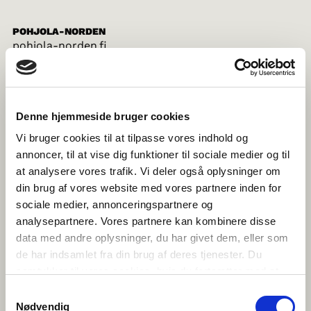
POHJOLA-NORDEN
pohjola-norden.fi
Denne hjemmeside bruger cookies
NORRØNA FELAGIÐ Í FØROYUM
norden.fo
Vi bruger cookies til at tilpasse vores indhold og
annoncer, til at vise dig funktioner til sociale medier og til
at analysere vores trafik. Vi deler også oplysninger om
din brug af vores website med vores partnere inden for
sociale medier, annonceringspartnere og
NORRÆNA FÉLAGIÐ
norden.is
analysepartnere. Vores partnere kan kombinere disse
data med andre oplysninger, du har givet dem, eller som
de har indsamlet fra din brug af deres tjenester. Du
samtykker til vores cookies, hvis du fortsætter med at
anvende vores hjemmeside.
FORENINGEN NORDEN
Samtykkevalg
norden.no
Nødvendig