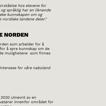
forståelse hos elevene for
 og språklig har en liknende
 å øke kunnskapen om og
de nordiske landene deler."
E NORDEN
rden som arbeider for å
g for å spre kunnskap om de
t de mulighetene som finnes
interesse for våre naboland
i 2020 utnevnt av en
ovatører innenfor området for