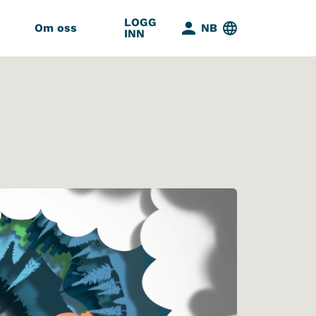
LOGG
Om oss
NB
INN