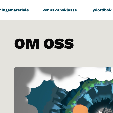
ningsmateriale
Vennskapsklasse
Lydordbok
OM OSS