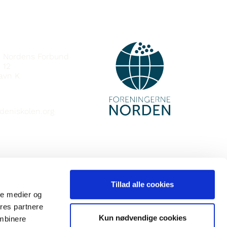
e Nordens Forbund
 12
avn K
deniskolen.org
Tillad alle cookies
ale medier og
ores partnere
Kun nødvendige cookies
ombinere