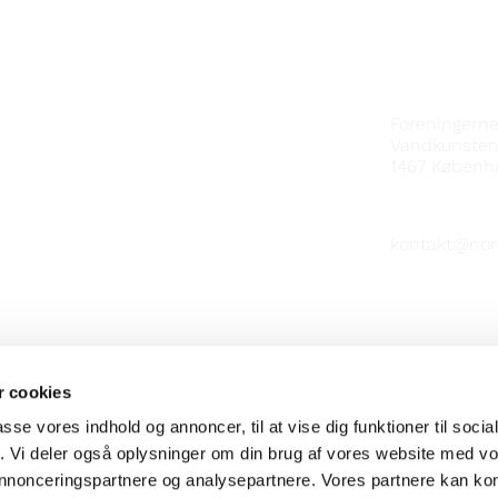
KONTAKT
Foreningern
Vandkunsten
1467
Københ
kontakt@nor
 cookies
passe vores indhold og annoncer, til at vise dig funktioner til soci
fik. Vi deler også oplysninger om din brug af vores website med v
 annonceringspartnere og analysepartnere. Vores partnere kan k