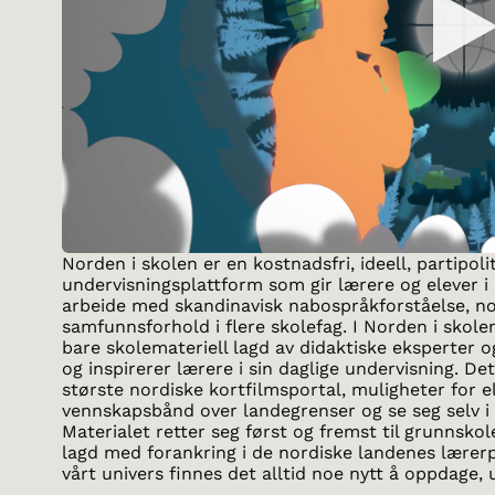
Norden i skolen er en kostnadsfri, ideell, partipoli
undervisningsplattform som gir lærere og elever i 
arbeide med skandinavisk nabospråkforståelse, no
samfunnsforhold i flere skolefag. I Norden i skol
bare skolemateriell lagd av didaktiske eksperter o
og inspirerer lærere i sin daglige undervisning. De
største nordiske kortfilmsportal, muligheter for e
vennskapsbånd over landegrenser og se seg selv 
Materialet retter seg først og fremst til grunnsko
lagd med forankring i de nordiske landenes lærer
vårt univers finnes det alltid noe nytt å oppdage,