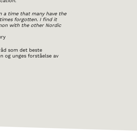
ucation
.
 In a time that many have the
imes forgotten. I find it
mon with the other Nordic
ury
rråd som det beste
n og unges forståelse av