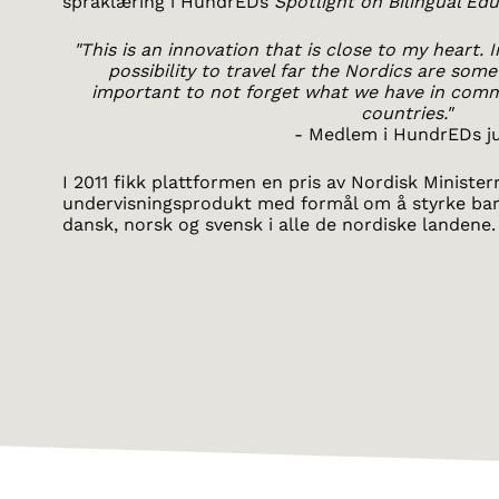
språklæring i HundrEDs
Spotlight on Bilingual Ed
"This is an innovation that is close to my heart.
possibility to travel far the Nordics are somet
important to not forget what we have in com
countries."
- Medlem i HundrEDs j
I 2011
fikk plattformen en pris av Nordisk Ministe
undervisningsprodukt med formål om å styrke bar
dansk, norsk og svensk i alle de nordiske landene.