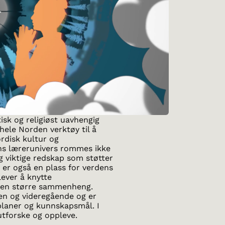
tisk og religiøst uavhengig
hele Norden verktøy til å
rdisk kultur og
ens lærerunivers rommes ikke
g viktige redskap som støtter
t er også en plass for verdens
lever å knytte
i en større sammenheng.
len og videregående og er
planer og kunnskapsmål. I
 utforske og oppleve.