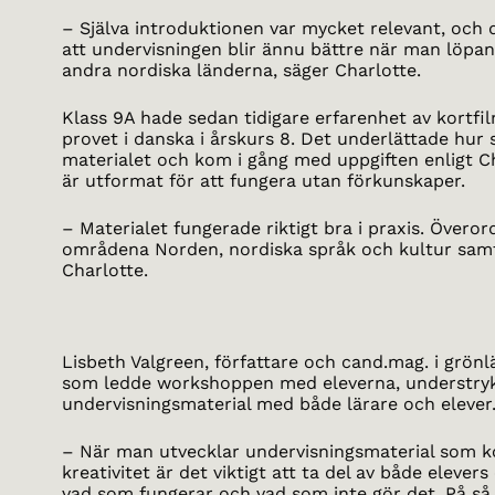
– Själva introduktionen var mycket relevant, och
att undervisningen blir ännu bättre när man löpan
andra nordiska länderna, säger Charlotte.
Klass 9A hade sedan tidigare erfarenhet av kortf
provet i danska i årskurs 8. Det underlättade hur s
materialet och kom i gång med uppgiften enligt C
är utformat för att fungera utan förkunskaper.
– Materialet fungerade riktigt bra i praxis. Överord
områdena Norden, nordiska språk och kultur samt
Charlotte.
Lisbeth Valgreen, författare och cand.mag. i grönl
som ledde workshoppen med eleverna, understryker
undervisningsmaterial med både lärare och elever
– När man utvecklar undervisningsmaterial som ko
kreativitet är det viktigt att ta del av både eleve
vad som fungerar och vad som inte gör det. På så 