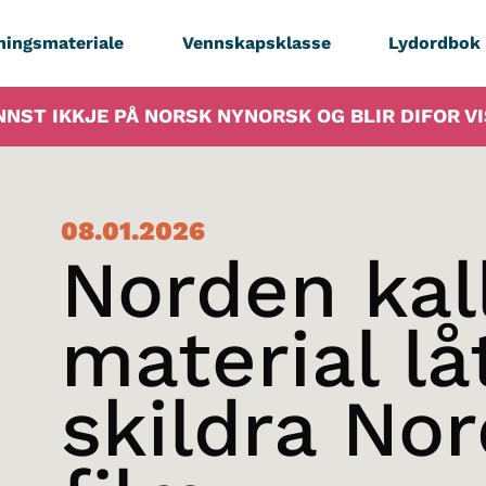
ningsmateriale
Vennskapsklasse
Lydordbok
NNST IKKJE PÅ NORSK NYNORSK OG BLIR DIFOR V
08.01.2026
Norden kall
material lå
skildra No