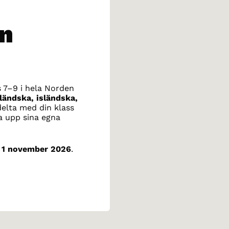
n
rs 7–9 i hela Norden
ländska, isländska,
delta med din klass
a upp sina egna
n
1 november 2026
.