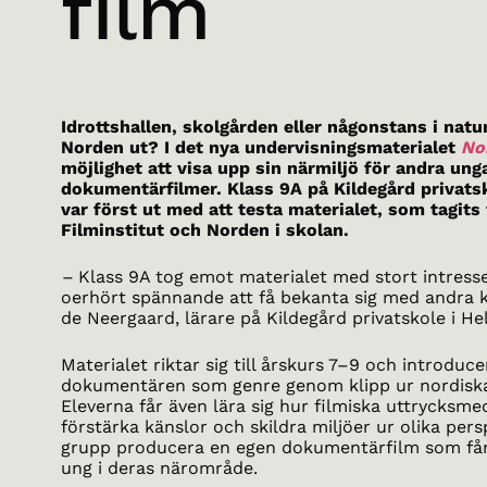
film
Idrottshallen, skolgården eller någonstans i natur
Norden ut? I det nya undervisningsmaterialet
No
möjlighet att visa upp sin närmiljö för andra un
dokumentärfilmer. Klass 9A på Kildegård privats
var först ut med att testa materialet, som tagit
Filminstitut och Norden i skolan.
–
Klass 9A tog emot materialet med stort intresse
oerhört spännande att få bekanta sig med andra ku
de Neergaard, lärare på Kildegård privatskole i He
Materialet riktar sig till årskurs 7–9 och introducer
dokumentären som genre genom klipp ur nordisk
Eleverna får även lära sig hur filmiska uttrycksme
förstärka känslor och skildra miljöer ur olika persp
grupp producera en egen dokumentärfilm som fån
ung i deras närområde.