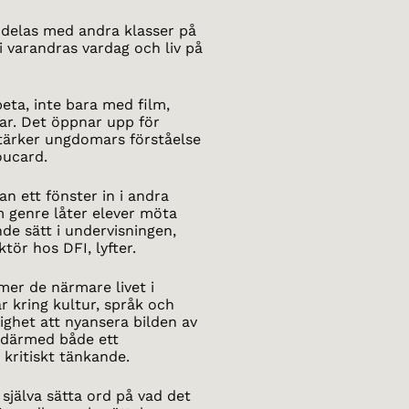
 delas med andra klasser på
 i varandras vardag och liv på
beta, inte bara med film,
r. Det öppnar upp för
stärker ungdomars förståelse
oucard.
an ett fönster in i andra
m genre låter elever möta
de sätt i undervisningen,
tör hos DFI, lyfter.
er de närmare livet i
r kring kultur, språk och
lighet att nyansera bilden av
r därmed både ett
 kritiskt tänkande.
 själva sätta ord på vad det