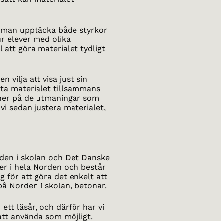
n man upptäcka både styrkor
ur elever med olika
ll att göra materialet tydligt
 vilja att visa just sin
sta materialet tillsammans
oner på de utmaningar som
i sedan justera materialet,
rden i skolan och Det Danske
sser i hela Norden och består
g för att göra det enkelt att
å Norden i skolan, betonar.
ett läsår, och därför har vi
t att använda som möjligt.