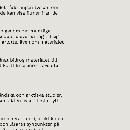
 det råder ingen tvekan om
de kan visa filmer från de
ilm genom det muntliga
nabbt eleverna tog till sig
harlotte, även om materialet
nat bidrog materialet till
 kortfilmsgenren, avslutar
ändska och arktiska studier,
 vikten av att testa nytt
.
mbinerar teori, praktik och
rs och lärares synpunkter på
sätt kan materialet