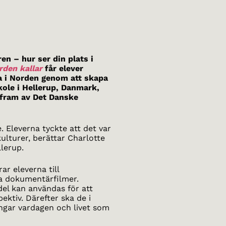
en – hur ser din plats i
rden kallar
får elever
ga i Norden genom att skapa
kole i Hellerup, Danmark,
s fram av Det Danske
. Eleverna tyckte att det var
lturer, berättar Charlotte
llerup.
ar eleverna till
a dokumentärfilmer.
del kan användas för att
ektiv. Därefter ska de i
gar vardagen och livet som