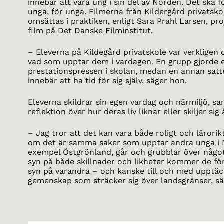
innebär att vara ung i sin del av Norden. Det ska 
unga, för unga. Filmerna från Kildergård privatskol
omsättas i praktiken, enligt Sara Prahl Larsen, pr
film på Det Danske Filminstitut.
– Eleverna på Kildegård privatskole var verkligen 
vad som upptar dem i vardagen. En grupp gjorde 
prestationspressen i skolan, medan en annan satt
innebär att ha tid för sig själv, säger hon.
Eleverna skildrar sin egen vardag och närmiljö, sam
reflektion över hur deras liv liknar eller skiljer si
– Jag tror att det kan vara både roligt och lärorik
om det är samma saker som upptar andra unga i No
exempel Östgrönland, går och grubblar över något
syn på både skillnader och likheter kommer de fö
syn på varandra – och kanske till och med upptäck
gemenskap som sträcker sig över landsgränser, sä