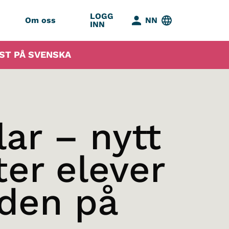
LOGG
Om oss
NN
INN
IST PÅ SVENSKA
ar – nytt
ter elever
rden på