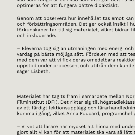
optimeras för att fungera bättre didaktiskt.
Genom att observera hur innehållet tas emot ka
och förbättringsområden. Det ger också insikt i h
förkunskaper tar till sig materialet, vilket bidrar ti
och inkluderade.
– Eleverna tog sig an utmaningen med energi och en
vardag på bästa möjliga sätt. Fördelen med att te
med dem var att vi fick deras omedelbara reakti
uppstod under processen, och utifrån dem kunde v
säger Lisbeth.
Materialet har tagits fram i samarbete mellan No
Filminstitut (DFI). Det riktar sig till högstadiekla
av ett färdigt lektionsupplägg och lärarhandlednin
komma i gång, vilket Anna Foucard, programchef p
– Vi vet att lärare har mycket att hinna med under 
gjort allt vi kan för att materialet ska vara så lät