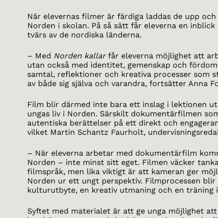
När elevernas filmer är färdiga laddas de upp och
Norden i skolan. På så sätt får eleverna en inblick
tvärs av de nordiska länderna.
– Med
Norden kallar
får eleverna möjlighet att ar
utan också med identitet, gemenskap och fördoma
samtal, reflektioner och kreativa processer som 
av både sig själva och varandra, fortsätter Anna F
Film blir därmed inte bara ett inslag i lektionen ut
ungas liv i Norden. Särskilt dokumentärfilmen so
autentiska berättelser på ett direkt och engageran
vilket Martin Schantz Faurholt, undervisningsredak
– När eleverna arbetar med dokumentärfilm komm
Norden – inte minst sitt eget. Filmen väcker tanka
filmspråk, men lika viktigt är att kameran ger möj
Norden ur ett ungt perspektiv. Filmprocessen bli
kulturutbyte, en kreativ utmaning och en träning i
Syftet med materialet är att ge unga möjlighet att