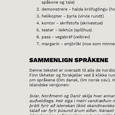
spåkone og tale)
demonstrere - halda kröfugöngu (ho
helikopter - þyrla (virvle rundt)
kontor - skrifstofa (skrivestue)
teater - leikhús (spillhus)
pass - vegabréf (veibrev)
margarin - smjörlíki (noe som minn
SAMMENLIGN SPRÅKENE
Denne tekstet er oversatt til alle de nordi
Finn likheter og forskjeller ved å klikke ru
om språkene (Om dansk, Om norsk osv.). H
islandske versjonen:
Svíar, Norðmenn og Danir skilja hver ann
auðveldlega. Þeir eiga í meiri vandræðum 
þrátt fyrir að íslenskan líkist skandinavís
talað var fyrir þúsund árum síðan. Nánasti 