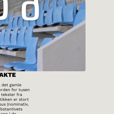
SAKTE
å det gamle
orden for tusen
 tekster fra
ikken er stort
sus (nominativ,
ubstantivets
 enn i de