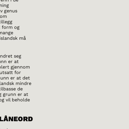
ning
av genus
 om
illegg
 form og
 mange
 islandsk må
andret seg
unn er at
olert gjennom
utsatt for
runn er at det
slandsk mindre
tilbasse de
g grunn er at
og vil beholde
 LÅNEORD