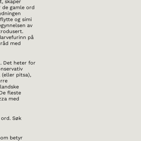
t, skaper
r de gamle ord
tydningen
flytte og sími
egynnelsen av
trodusert.
darvefurinn på
 tråd med
. Det heter for
onservativ
(eller pitsa),
ørre
slandske
De fleste
pizza med
 ord. Søk
 som betyr