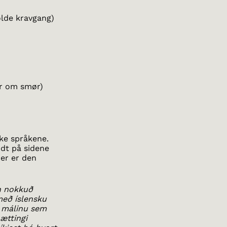
lde kravgang)
er om smør)
ske språkene.
ndt på sidene
er er den
an nokkuð
með íslensku
ka málinu sem
ættingi