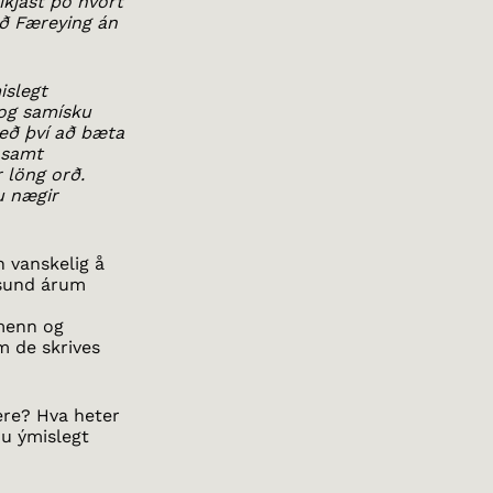
íkjast þó hvort
ið Færeying án
islegt
 og samísku
eð því að bæta
 samt
 löng orð.
u nægir
n vanskelig å
úsund árum
menn og
m de skrives
ere? Hva heter
du ýmislegt