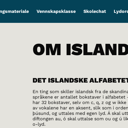
ngsmateriale
Vennskapsklasse
Skolechat
Lydor
OM ISLAN
DET ISLANDSKE ALFABETE
En ting som skiller islandsk fra de skandin
språkene er antallet bokstaver i alfabetet 
har 32 bokstaver, selv om c, q, z og w ikke
av vokalene har en aksent, slik som i orde
þúsund, og uttales med egen lyd. Á skal ut
diftongen au, ó skal uttalse som ou og ú l
o-lyd.