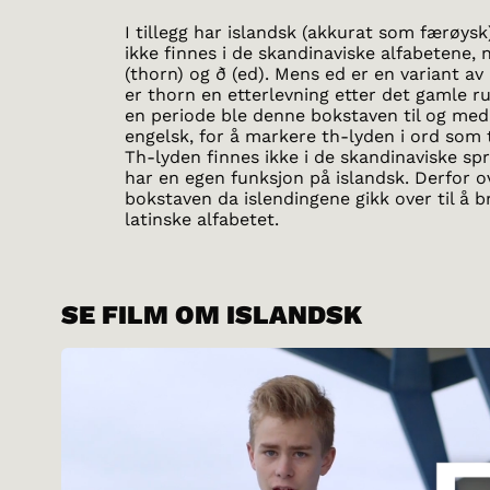
I tillegg har islandsk (akkurat som færøys
ikke finnes i de skandinaviske alfabetene, 
(thorn) og ð (ed). Mens ed er en variant av
er thorn en etterlevning etter det gamle ru
en periode ble denne bokstaven til og med
engelsk, for å markere th-lyden i ord som 
Th-lyden finnes ikke i de skandinaviske s
har en egen funksjon på islandsk. Derfor o
bokstaven da islendingene gikk over til å 
latinske alfabetet.
SE FILM OM ISLANDSK