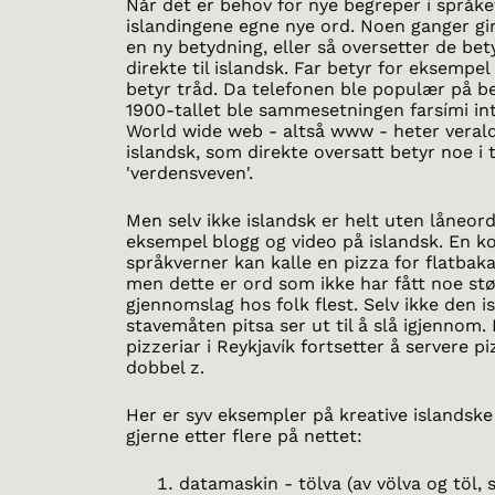
Når det er behov for nye begreper i språke
islandingene egne nye ord. Noen ganger gi
en ny betydning, eller så oversetter de be
direkte til islandsk. Far betyr for eksempel 
betyr tråd. Da telefonen ble populær på b
1900-tallet ble sammesetningen farsími in
World wide web - altså www - heter veral
islandsk, som direkte oversatt betyr noe i
'verdensveven'.
Men selv ikke islandsk er helt uten låneord
eksempel blogg og video på islandsk. En k
språkverner kan kalle en pizza for flatbaka 
men dette er ord som ikke har fått noe st
gjennomslag hos folk flest. Selv ikke den i
stavemåten pitsa ser ut til å slå igjennom. 
pizzeriar i Reykjavík fortsetter å servere 
dobbel z.
Her er syv eksempler på kreative islandske
gjerne etter flere på nettet:
datamaskin - tölva (av völva og töl,