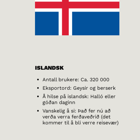
ISLANDSK
Antall brukere: Ca. 320 000
Eksportord: Geysir og berserk
Å hilse på islandsk: Halló eller
góðan daginn
Vanskelig å si: Það fer nú að
verða verra ferðaveðrið (det
kommer til å bli verre reisevær)