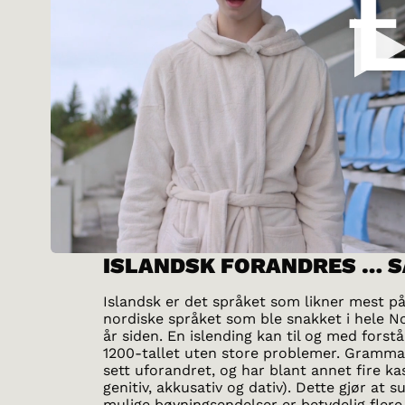
ISLANDSK FORANDRES … 
Islandsk er det språket som likner mest p
nordiske språket som ble snakket i hele N
år siden. En islending kan til og med forstå
1200-tallet uten store problemer. Grammat
sett uforandret, og har blant annet fire ka
genitiv, akkusativ og dativ). Dette gjør at s
mulige bøyningsendelser er betydelig flere