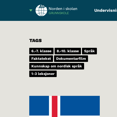
Undervisni
GRUNNSKOLE
TAGS
6.-7. klasse
8.-10. klasse
Språk
Faktatekst
Dokumentarfilm
Kunnskap om nordisk språk
1-3 leksjoner