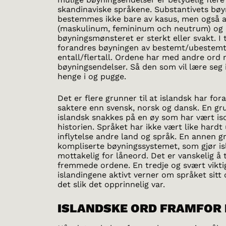
skandinaviske språkene. Substantivets bøy
bestemmes ikke bare av kasus, men også 
(maskulinum, femininum och neutrum) og
bøyningsmønsteret er sterkt eller svakt. I t
forandres bøyningen av bestemt/ubestemt
entall/flertall. Ordene har med andre ord
bøyningsendelser. Så den som vil lære seg
henge i og pugge.
Det er flere grunner til at islandsk har for
saktere enn svensk, norsk og dansk. En gr
islandsk snakkes på en øy som har vært is
historien. Språket har ikke vært like hardt 
inflytelse andre land og språk. En annen g
kompliserte bøyningssystemet, som gjør i
mottakelig for låneord. Det er vanskelig å 
fremmede ordene. En tredje og svært vikti
islandingene aktivt verner om språket sitt 
det slik det opprinnelig var.
ISLANDSKE ORD FRAMFOR