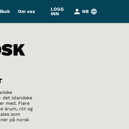
LOGG
dbok
Om oss
NB
INN
DSK
T
aviske
- det islandske
 er med. Flere
ne árum, rót og
tales som
ikner på norsk