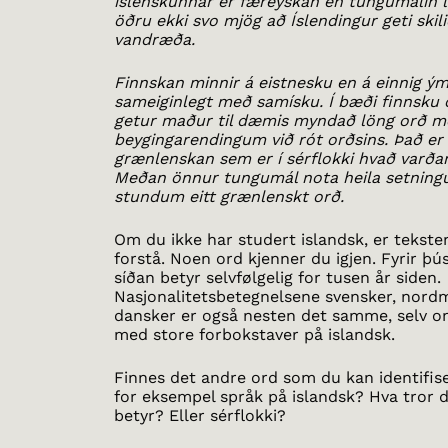
íslenskunnar er færeyskan en tungumálin l
öðru ekki svo mjög að Íslendingur geti skil
vandræða.
Finnskan minnir á eistnesku en á einnig ým
sameiginlegt með samísku. Í bæði finnsku
getur maður til dæmis myndað löng orð m
beygingarendingum við rót orðsins. Það er
grænlenskan sem er í sérflokki hvað varðar
Meðan önnur tungumál nota heila setning
stundum eitt grænlenskt orð.
Om du ikke har studert islandsk, er tekste
forstå. Noen ord kjenner du igjen. Fyrir þ
síðan betyr selvfølgelig for tusen år siden.
Nasjonalitetsbetegnelsene svensker, nord
dansker er også nesten det samme, selv o
med store forbokstaver på islandsk.
Finnes det andre ord som du kan identifis
for eksempel språk på islandsk? Hva tror 
betyr? Eller sérflokki?