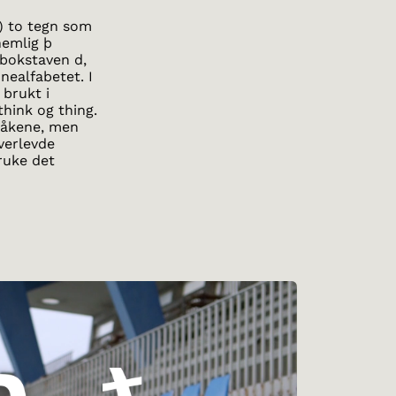
k) to tegn som
nemlig þ
 bokstaven d,
nealfabetet. I
 brukt i
think og thing.
pråkene, men
verlevde
bruke det