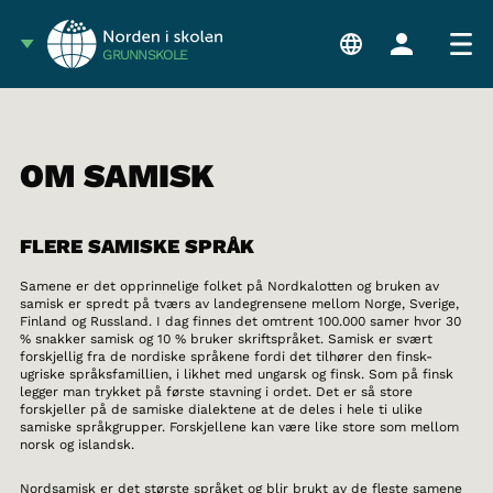
GRUNNSKOLE
OM SAMISK
FLERE SAMISKE SPRÅK
Samene er det opprinnelige folket på Nordkalotten og bruken av
samisk er spredt på tværs av landegrensene mellom Norge, Sverige,
Finland og Russland. I dag finnes det omtrent 100.000 samer hvor 30
% snakker samisk og 10 % bruker skriftspråket. Samisk er svært
forskjellig fra de nordiske språkene fordi det tilhører den finsk-
ugriske språksfamillien, i likhet med ungarsk og finsk. Som på finsk
legger man trykket på første stavning i ordet. Det er så store
forskjeller på de samiske dialektene at de deles i hele ti ulike
samiske språkgrupper. Forskjellene kan være like store som mellom
norsk og islandsk.
Nordsamisk er det største språket og blir brukt av de fleste samene