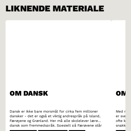
LIKNENDE MATERIALE
OM DANSK
OM 
Dansk er ikke bare morsmål for cirka fem millioner
Med rund
dansker - det er også et viktig andrespråk på Island,
er svens
Færøyene og Grønland. Her må alle skolelever lære
ofte kal
dansk som fremmedspråk. Spesielt på Færøyene står
snakket 
det danske språket sterkt. Mange færøyske ungdommer
har spre