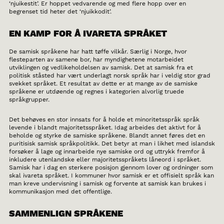
‘njuikestit’. Er hoppet vedvarende og med flere hopp over en
begrenset tid heter det ‘njuikkodit’.
EN KAMP FOR Å IVARETA SPRÅKET
De samisk språkene har hatt tøffe vilkår. Særlig i Norge, hvor
flesteparten av samene bor, har myndighetene motarbeidet
utviklingen og vedlikeholdelsen av samisk. Det at samisk fra et
politisk ståsted har vært underlagt norsk språk har i veldig stor grad
svekket språket. Et resultat av dette er at mange av de samiske
språkene er utdøende og regnes i kategorien alvorlig truede
språkgrupper.
Det behøves en stor innsats for å holde et minoritetsspråk språk
levende i blandt majoritetsspråket. Idag arbeides det aktivt for å
beholde og styrke de samiske språkene. Blandt annet føres det en
puritisisk samisk språkpolitikk. Det betyr at man i likhet med islandsk
forsøker å lage og innarbeide nye samiske ord og uttrykk fremfor å
inkludere utenlandske eller majoritetsspråkets låneord i språket.
Samisk har i dag en sterkere posisjon gjennom lover og ordninger som
skal ivareta språket. I kommuner hvor samisk er et offisielt språk kan
man kreve undervisning i samisk og forvente at samisk kan brukes i
kommunikasjon med det offentlige.
SAMMENLIGN SPRÅKENE