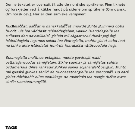
Denne tekstet er oversatt til alle de nordiske språkene. Finn likheter
og forskjeller ved å klikke rundt på sidene om språkene (Om dansk,
Om norsk osv.). Her er den samiske versjonen:
Ruoŧŧelaččat, dáččat ja dánskkalaččat impirdit guhte guimmiid obba
buorit. Sis lea váddasit Islánddagielain, vaikko islánddagiella lea
sullasas dan davviriikalaš gielain mii ságastuvvui duhát jagi áigi.
Islánddagiela lagamus sohka lea Fearagiella, muhto gielat eaba leat
nu lahka ahte islándalaš ipmirda fearalačča váttisvuođaid haga.
Suomagiella muitthua estagiela, muhto gávdnojit maid
ovttaláganvuođat sámigielain. Sikhe suoma- ja sámigielas sáhttá
ovdamerkka dihte ráhkadit guhkes sániid sojahangehčosiiguin. Muhto
mii guoská guhkes sániid de Ruonáeatnangiella lea erenomáš. Go eará
gielat dárbbahit olles cealkkaga de muhtimin lea nuogis dušše ovtta
sániin ruonáeatnangillii.
TAGS