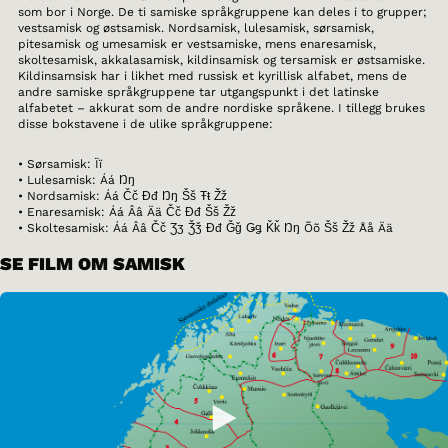
som bor i Norge. De ti samiske språkgruppene kan deles i to grupper;
vestsamisk og østsamisk. Nordsamisk, lulesamisk, sørsamisk,
pitesamisk og umesamisk er vestsamiske, mens enaresamisk,
skoltesamisk, akkalasamisk, kildinsamisk og tersamisk er østsamiske.
Kildinsamsisk har i likhet med russisk et kyrillisk alfabet, mens de
andre samiske språkgruppene tar utgangspunkt i det latinske
alfabetet – akkurat som de andre nordiske språkene. I tillegg brukes
disse bokstavene i de ulike språkgruppene:
• Sørsamisk: Ïï
• Lulesamisk: Áá Ŋŋ
• Nordsamisk: Áá Čč Đđ Ŋŋ Šš Ŧŧ Žž
• Enaresamisk: Áá Ââ Ää Čč Đđ Šš Žž
• Skoltesamisk: Áá Ââ Čč Ʒʒ Ǯǯ Đđ Ǧǧ Ǥǥ Ǩǩ Ŋŋ Õõ Šš Žž Åå Ää
SE FILM OM SAMISK