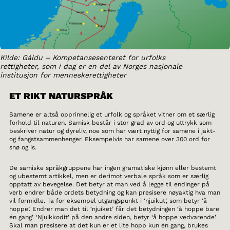
Kilde: Gáldu – Kompetansesenteret for urfolks
rettigheter, som i dag er en del av Norges nasjonale
institusjon for menneskerettigheter
ET RIKT NATURSPRÅK
Samene er altså opprinnelig et urfolk og språket vitner om et særlig
forhold til naturen. Samisk består i stor grad av ord og uttrykk som
beskriver natur og dyreliv, noe som har vært nyttig for samene i jakt-
og fangstsammenhenger. Eksempelvis har samene over 300 ord for
snø og is.
De samiske språkgruppene har ingen gramatiske kjønn eller bestemt
og ubestemt artikkel, men er derimot verbale språk som er særlig
opptatt av bevegelse. Det betyr at man ved å legge til endinger på
verb endrer både ordets betydning og kan presisere nøyaktig hva man
vil formidle. Ta for eksempel utgangspunkt i ‘njuikut’, som betyr ‘å
hoppe’. Endrer man det til ‘njuiket’ får det betydningen ‘å hoppe bare
én gang’. ‘Njuikkodit’ på den andre siden, betyr ‘å hoppe vedvarende’.
Skal man presisere at det kun er et lite hopp kun én gang, brukes