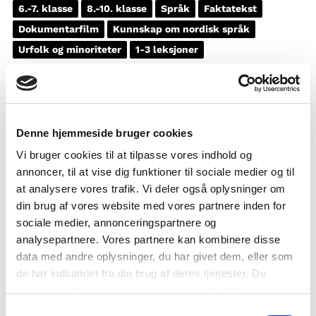
6.-7. klasse
8.-10. klasse
Språk
Faktatekst
Dokumentarfilm
Kunnskap om nordisk språk
Urfolk og minoriteter
1-3 leksjoner
Denne hjemmeside bruger cookies
Vi bruger cookies til at tilpasse vores indhold og
annoncer, til at vise dig funktioner til sociale medier og til
at analysere vores trafik. Vi deler også oplysninger om
din brug af vores website med vores partnere inden for
sociale medier, annonceringspartnere og
analysepartnere. Vores partnere kan kombinere disse
data med andre oplysninger, du har givet dem, eller som
de har indsamlet fra din brug af deres tjenester. Du
samtykker til vores cookies, hvis du fortsætter med at
anvende vores hjemmeside.
Samtykkevalg