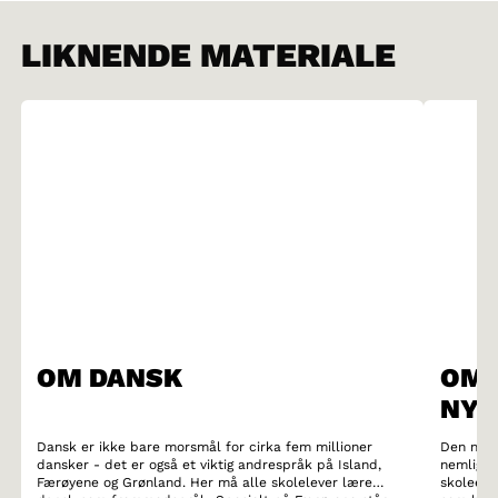
LIKNENDE MATERIALE
OM DANSK
OM 
NYN
Dansk er ikke bare morsmål for cirka fem millioner
Den nors
dansker - det er også et viktig andrespråk på Island,
nemlig t
Færøyene og Grønland. Her må alle skolelever lære
skoleelev