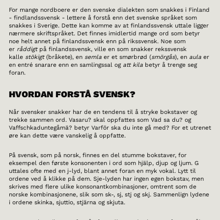
For mange nordboere er den svenske dialekten som snakkes i Finland
- findlandssvensk - lettere å forstå enn det svenske språket som
snakkes i Sverige. Dette kan komme av at finlandssvensk uttale ligger
nærmere skriftspråket. Det finnes imidlertid mange ord som betyr
noe helt annet på finlandssvensk enn på rikssvensk. Noe som
er
råddigt
på finlandssvensk, ville en som snakker rekssvensk
kalle
stökigt
(bråkete), en
semla
er et smørbrød (
smörgås
), en
aula
er
en entré snarare enn en samlingssal og
att kila
betyr å trenge seg
foran.
HVORDAN FORSTÅ SVENSK?
Når svensker snakker har de en tendens til å stryke bokstaver og
trekke sammen ord. Vasaru? skal oppfattes som Vad sa du? og
Vaffschkaduntegåmä? betyr Varför ska du inte gå med? For et utrenet
øre kan dette være vanskelig å oppfatte.
På svensk, som på norsk, finnes en del stumme bokstaver, for
eksempel den første konsonenten i ord som hjälp, djup og ljum. G
uttales ofte med en j-lyd, blant annet foran en myk vokal. Lytt til
ordene ved å klikke på dem. Sje-lyden har ingen egen bokstav, men
skrives med flere ulike konsonantkombinasjoner, omtrent som de
norske kombinasjonene, slik som sk-, sj, stj og skj. Sammenlign lydene
i ordene skinka, sjuttio, stjärna og skjuta.