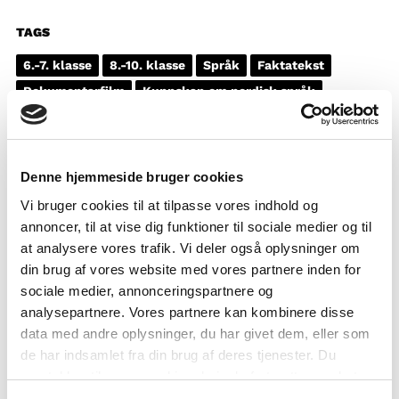
TAGS
6.-7. klasse
8.-10. klasse
Språk
Faktatekst
Dokumentarfilm
Kunnskap om nordisk språk
1-3 leksjoner
Denne hjemmeside bruger cookies
Vi bruger cookies til at tilpasse vores indhold og
annoncer, til at vise dig funktioner til sociale medier og til
at analysere vores trafik. Vi deler også oplysninger om
din brug af vores website med vores partnere inden for
sociale medier, annonceringspartnere og
analysepartnere. Vores partnere kan kombinere disse
data med andre oplysninger, du har givet dem, eller som
de har indsamlet fra din brug af deres tjenester. Du
samtykker til vores cookies, hvis du fortsætter med at
anvende vores hjemmeside.