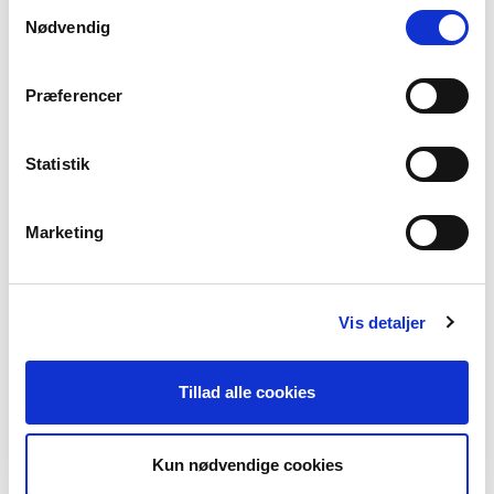
Samtykkevalg
Nødvendig
SVENSK
Antall brukere: Ca. 10 millioner
Præferencer
Eksportord: Ombudsmann, smørgåsbord og gløgg
Å hilse på svensk: Hej, hallå eller god dag
Vanskelig å si: Sju sjösjuka sjömän sköttes av sjutton sköna
Statistik
sjuksköterskor
SENESTE FAKTATEKST
Marketing
DE SKANDINAVISKE SPRÅKENE –
UTENFRA
Vis detaljer
OM SAMISK
Tillad alle cookies
Kun nødvendige cookies
OM GRØNLANDSK