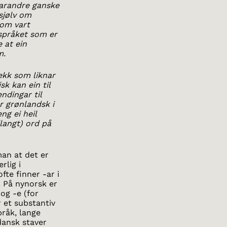
varandre ganske
sjølv om
som vart
 språket som er
e at ein
m.
ekk som liknar
sk kan ein til
ndingar til
r grønlandsk i
ng ei heil
(langt) ord på
an at det er
rlig i
fte finner -ar i
 På nynorsk er
 og -e (for
 et substantiv
pråk, lange
dansk staver