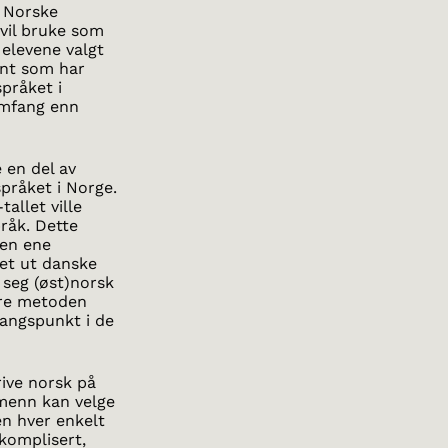
. Norske
 vil bruke som
 elevene valgt
nt som har
språket i
 omfang enn
 en del av
språket i Norge.
tallet ville
råk. Dette
en ene
et ut danske
 seg (øst)norsk
dre metoden
gangspunkt i de
ive norsk på
dmenn kan velge
en hver enkelt
 komplisert,