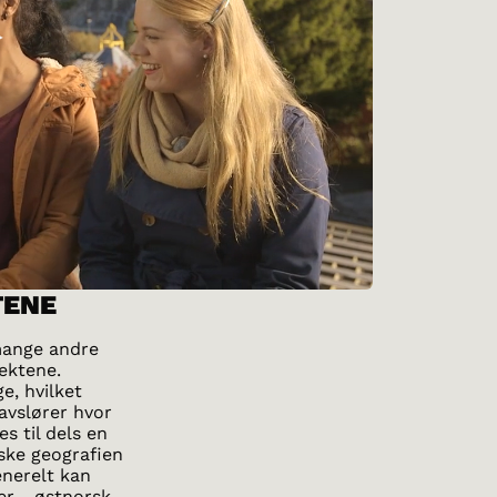
TENE
mange andre
lektene.
e, hvilket
 avslører hvor
s til dels en
ske geografien
enerelt kan
er - østnorsk,