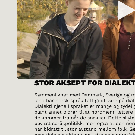
STOR AKSEPT FOR DIALEK
Sammenliknet med Danmark, Sverige og 
land har norsk språk tatt godt vare på dia
Dialektlinjene i språket er mange og tydelig
blant annet bidrar til at nordmenn lettere
de kommer fra når de snakker. Dette skylde
bevisst språkpolitikk, men også at den nor
har bidratt til stor avstand mellom folk. G
man dele dialektene inn i fire hovedområd