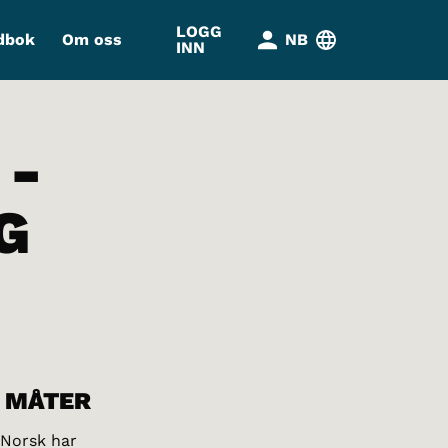
LOGG
dbok
Om oss
NB
INN
 -
G
O MÅTER
 Norsk har