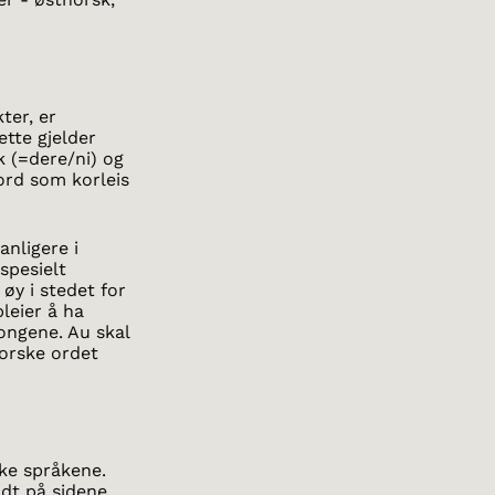
ter, er
ette gjelder
 (=dere/ni) og
ord som korleis
anligere i
spesielt
 øy i stedet for
pleier å ha
ongene. Au skal
norske ordet
ske språkene.
ndt på sidene