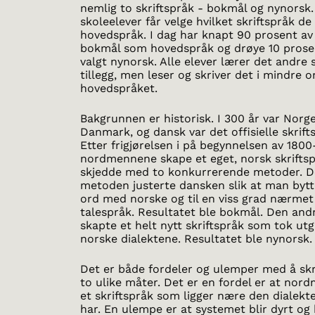
nemlig to skriftspråk - bokmål og nynorsk
skoleelever får velge hvilket skriftspråk de
hovedspråk. I dag har knapt 90 prosent av
bokmål som hovedspråk og drøye 10 prose
valgt nynorsk. Alle elever lærer det andre 
tillegg, men leser og skriver det i mindre
hovedspråket.
Bakgrunnen er historisk. I 300 år var Norge
Danmark, og dansk var det offisielle skrift
Etter frigjørelsen i på begynnelsen av 1800-
nordmennene skape et eget, norsk skriftsp
skjedde med to konkurrerende metoder. D
metoden justerte dansken slik at man bytt
ord med norske og til en viss grad nærmet
talespråk. Resultatet ble bokmål. Den an
skapte et helt nytt skriftspråk som tok ut
norske dialektene. Resultatet ble nynorsk.
Det er både fordeler og ulemper med å skr
to ulike måter. Det er en fordel er at nor
et skriftspråk som ligger nære den dialekt
har. En ulempe er at systemet blir dyrt og