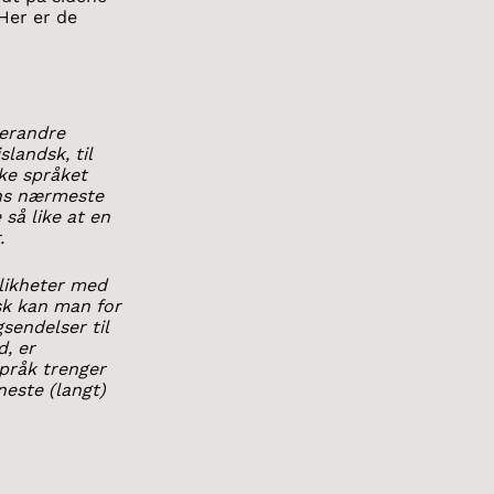
Her er de
verandre
landsk, til
ske språket
ens nærmeste
så like at en
.
likheter med
sk kan man for
sendelser til
, er
språk trenger
neste (langt)