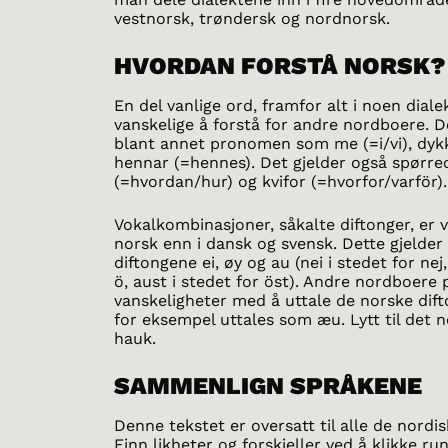
vestnorsk, trøndersk og nordnorsk.
HVORDAN FORSTÅ NORSK?
En del vanlige ord, framfor alt i noen dialek
vanskelige å forstå for andre nordboere. D
blant annet pronomen som me (=i/vi), dykk
hennar (=hennes). Det gjelder også spørre
(=hvordan/hur) og kvifor (=hvorfor/varför).
Vokalkombinasjoner, såkalte diftonger, er v
norsk enn i dansk og svensk. Dette gjelder 
diftongene ei, øy og au (nei i stedet for nej,
ö, aust i stedet for öst). Andre nordboere 
vanskeligheter med å uttale de norske dift
for eksempel uttales som æu. Lytt til det 
hauk.
SAMMENLIGN SPRÅKENE
Denne tekstet er oversatt til alle de nordi
Finn likheter og forskjeller ved å klikke ru