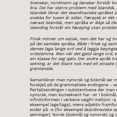
Svenskar, nordmenn og danskar forstår k
bra. Dei har større problem med islandsk, 
islandsk liknar det skandinaviske språket 
snakka for tusen år sidan. Færøysk er det
nærast islandsk, men språka er ikkje så lik
islending forstår ein færøying utan proble
Finsk minner om estisk, men det har og tr
på dei samiske språka. Både i finsk og sami
dømes laga lange ord ved å leggja bøyingse
ordstamma. Men når det gjeld lange ord, e
ein klasse for seg sjølv. Der andre språk tre
setning, er det iblant nok med eit einaste 
grønlandsk.
Samanlikner man nynorsk og bokmål ser m
forskjell på de grammatiske endingene - sæ
flertallsendingen i substantivene der man o
nynorsk, men konsekvent har -er i bokmål.
infinitivformen i verbene valgfri mellom -a
eksempel lage/laga), mens adjektiv framfor
ender på -e (for eksempel skandinaviske s
setningar). Norsk (bokmål og nynorsk) og 