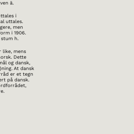
ven ä.
ttales i
l uttales.
igere, men
form i 1906.
 stum h.
 like, mens
orsk. Dette
mål og dansk,
)ning. At dansk
rråd er et tegn
ert på dansk.
ordforrådet,
e.