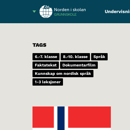
Undervisni
GRUNNSKOLE
TAGS
6.-7. klasse
8.-10. klasse
Språk
Faktatekst
Dokumentarfilm
Kunnskap om nordisk språk
1-3 leksjoner