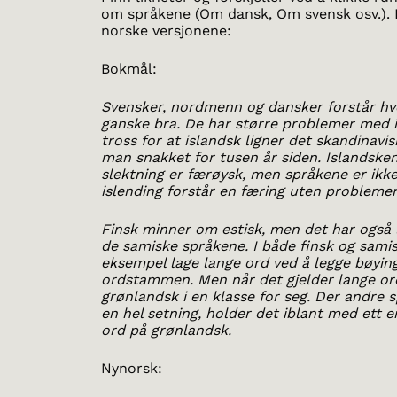
om språkene (Om dansk, Om svensk osv.). 
norske versjonene:
Bokmål:
Svensker, nordmenn og dansker forstår h
ganske bra. De har større problemer med is
tross for at islandsk ligner det skandinavi
man snakket for tusen år siden. Islandsk
slektning er færøysk, men språkene er ikke 
islending forstår en færing uten problemer
Finsk minner om estisk, men det har også 
de samiske språkene. I både finsk og sami
eksempel lage lange ord ved å legge bøying
ordstammen. Men når det gjelder lange ord
grønlandsk i en klasse for seg. Der andre 
en hel setning, holder det iblant med ett e
ord på grønlandsk.
Nynorsk: