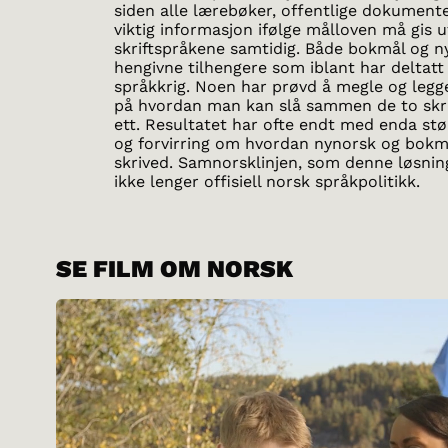
siden alle lærebøker, offentlige dokument
viktig informasjon ifølge målloven må gis 
skriftspråkene samtidig. Både bokmål og n
hengivne tilhengere som iblant har deltatt 
språkkrig. Noen har prøvd å megle og legg
på hvordan man kan slå sammen de to skri
ett. Resultatet har ofte endt med enda stø
og forvirring om hvordan nynorsk og bokmå
skrived. Samnorsklinjen, som denne løsning
ikke lenger offisiell norsk språkpolitikk.
SE FILM OM NORSK