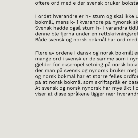
oftere ord med e der svensk bruker boksta
I ordet hverandre er h- stum og skal ikke u
bokmål, mens k- i kvarandre på nynorsk ska
Svensk hadde også stum h- i varandra tidl
denne ble fjerna under en rettskrivningsre
Både svensk og norsk bokmål har ord med
Flere av ordene i dansk og norsk bokmål er
mange ord i svensk er de samme som i nyn
gjelder for eksempel setning på norsk bok
der man på svensk og nynorsk bruker me(i
og norsk bokmål har et større felles ordfo
på at norsk bokmål som skriftspråk er bas
At svensk og norsk nynorsk har mye likt i 
viser at disse språkene ligger nær hverandr