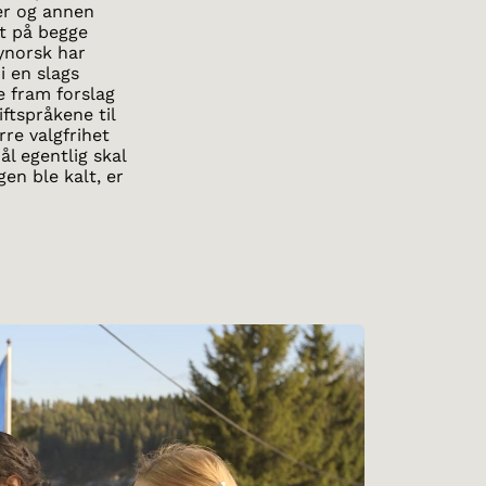
er og annen
ut på begge
ynorsk har
i en slags
e fram forslag
ftspråkene til
rre valgfrihet
l egentlig skal
en ble kalt, er