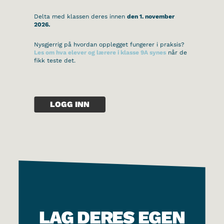
Delta med klassen deres innen
den 1. november
2026.
Nysgjerrig på hvordan opplegget fungerer i praksis?
Les om hva elever og lærere i klasse 9A synes
når de
fikk teste det.
LOGG INN
LAG DERES EGEN