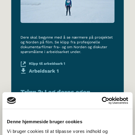
Dere skal begynne med å se nærmere på prosjektet
og Norden på film. Se klipp fra profesjonelle
dokumentarfilmer fra- og om Norden og diskuter
spørsmålene i arbeidsarket under.
Klipp til arbeidsark 1
Arbeidsark 1
Trinn 2: Lag deres egen
fortelling om Norden
(utvikling)
Denne hjemmeside bruger cookies
Vi bruger cookies til at tilpasse vores indhold og