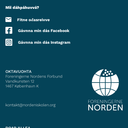
Mii dáhpáhuvvá?
Fitne ođasreivve
Gávnna min dás Facebook
Gávnna min dás Instagram
OKTAVUOHTA
Foreningerne Nordens Forbund
Vandkunsten 12
1467
København K
kontakt@nordeniskolen.org
DOARJU LEA