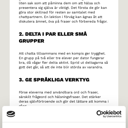
liten sak som att påminna dem om att hälsa och
presentera sig själva är viktigt. Det första de gör kan
göra stor skillnad för resten av samtalet med
chattpartnern. En lektion i förväg kan ägnas åt att
diskutera ämnet, öva på fraser och förbereda frågor.
2. DELTA I PAR ELLER SMÅ
GRUPPER
Att chatta tillsammans med en kompis ger trygghet.
En grupp på två eller tre elever per dator fungerar
bra, då vågar fler delta aktivt. Sprid ut deltagarna så
gott det går, så att de inte blir störda av varandra.
3. GE SPRÅKLIGA VERKTYG
Förse eleverna med användbara ord och fraser,
särskilt frågeord och hälsningsfraser. Det stärker
deras självförtroende och gör det lättare att komma i
gång.
4. SKAPA EN POSITIV OCH
NYFIKEN STÄMNING