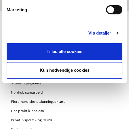
Marketing
NORDEN I SKOLEN BIRRA
Vis detaljer
Min birra
Tillad alle cookies
Oktavuođadieđut
Foreningen Norden birra
Kun nødvendige cookies
Våre andre prosjekter
Støttemoglegheiter
Nordisk samarbeid
Flere nordiske utdanningsaktører
Gör praktik hos oss
Privatlivspolitik og GDPR