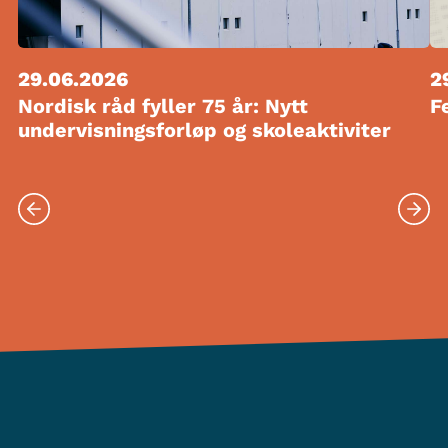
29.06.2026
2
Nordisk råd fyller 75 år: Nytt
F
undervisningsforløp og skoleaktiviter