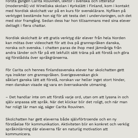
Första gången Carita Rouvinen, lektor i svenska och litteratur
(modersmål) vid Winellska skolan i Kyrkslätt i Finland, kom i kontakt
med Nordisk skolchatt var på en kurs för svensklärare. Nyfiken på
verktyget bestämde hon sig för att testa det i undervisningen, och det
med stor framgång. Sedan dess har hon tillsammans med sina elever
deltagit i flera chattar.
Nordisk skolchatt är ett gratis verktyg där elever från hela Norden
kan mötas över videochatt för att öva på grannspråken danska,
norska och svenska. I chatten paras de ihop med jämnåriga från
andra länder och får på ett lekfullt sätt träna på att förstå och göra
sig förstådda över språkgränserna.
För Carita och hennes finlandssvenska elever har skolchatten gett
nya insikter om grannspråken. Sverigesvenskan gick
såklart ganska lätt att förstå, norskan var heller inget stort hinder,
men danskan visade sig vara en överraskande utmaning.
– Det handlar inte om att förstå varje ord, utan om att lyssna in och
själv anpassa sitt språk. När det klickar blir det roligt, och när man
har roligt lär man sig, säger Carita Rouvinen.
Skolchatten har gett eleverna både självförtroende och en ny
förståelse för kommunikation. Aktiviteten blir en konkret och verklig
språkinlärning där eleverna får en naturlig motivation att
kommunicera.