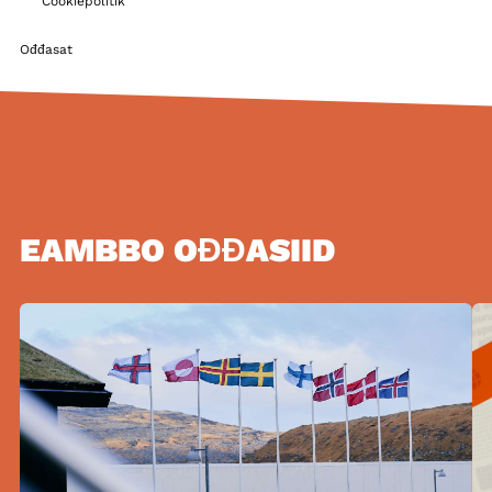
Cookiepolitik
Ođđasat
EAMBBO OĐĐASIID