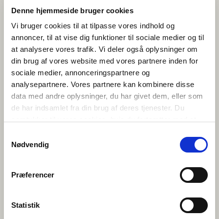
Denne hjemmeside bruger cookies
Uppmuntra eleverna att vara öppna, lyssna aktivt och
Vi bruger cookies til at tilpasse vores indhold og
våga fråga igen om de inte förstår. Det är okej att inte
förstå allt, det viktiga är att försöka.
annoncer, til at vise dig funktioner til sociale medier og til
at analysere vores trafik. Vi deler også oplysninger om
5. FÖLJ UPP EFTERÅT
din brug af vores website med vores partnere inden for
sociale medier, annonceringspartnere og
Diskutera hur chatten gick, vad som var lätt eller
analysepartnere. Vores partnere kan kombinere disse
svårt, och vad eleverna lärde sig. Många tycker det är
roligt och vill gärna delta igen, ett tecken på att
data med andre oplysninger, du har givet dem, eller som
lärandet har varit meningsfullt.
de har indsamlet fra din brug af deres tjenester. Du
samtykker til vores cookies, hvis du fortsætter med at
TESTA MED DIN KLASS!
anvende vores hjemmeside.
Samtykkevalg
Anmäl er till Nordisk skolchatt
Nødvendig
Præferencer
Statistik