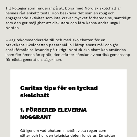
Till kollegor som funderar på att börja med Nordisk skolchatt är
hennes råd enkelt: testa! Hon beskriver det som en rolig och
engagerande aktivitet som inte kräver mycket förberedelse, samtidigt
som den ger möjlighet att diskutera och lära känna andra unga i
Norden.
– Jag rekommenderade till och med skolchatten för en
praktikant. Skolchatten passar väl in i läroplanens mål och gör
språkförståelse levande på riktigt. Nordisk skolchatt kan användas
inom fler ämnen än språk, den stärker känslan av nordisk gemenskap
för nästa generation, säger hon.
Caritas tips för en lyckad
skolchatt
1. FÖRBERED ELEVERNA
NOGGRANT
Gå igenom vad chatten innebär, vilka regler som
gäller och hur den tekniska delen fungerar. En sådan