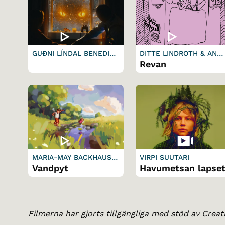
GUÐNI LÍNDAL BENEDIKT
DITTE LINDROTH & ANN
SSON
FURENMO
Revan
MARIA-MAY BACKHAUS B
VIRPI SUUTARI
ROWN & MADS THEODOR
Vandpyt
Havumetsan lapse
BONDE
Filmerna har gjorts tillgängliga med stöd av Crea