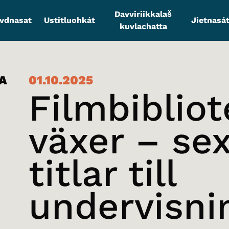
Davviriikkalaš
vdnasat
Ustitluohkát
Jietnasát
kuvlachatta
A
01.10.2025
Filmbibliot
växer – se
titlar till
undervisni