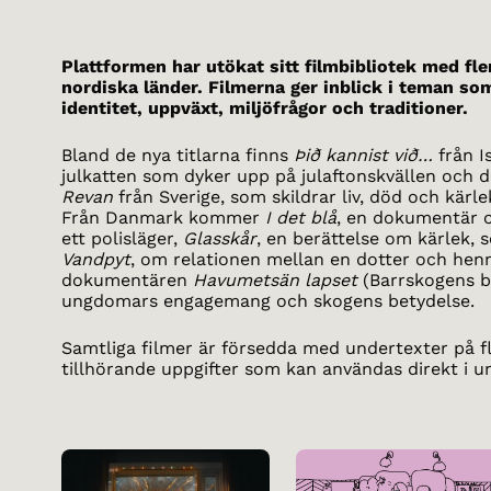
Plattformen har utökat sitt filmbibliotek med fler
nordiska länder. Filmerna ger inblick i teman som
identitet, uppväxt, miljöfrågor och traditioner.
Bland de nya titlarna finns
Þið kannist við…
från I
julkatten som dyker upp på julaftonskvällen och 
Revan
från Sverige, som skildrar liv, död och kärle
Från Danmark kommer
I det blå
, en dokumentär o
ett polisläger,
Glasskår
, en berättelse om kärlek, 
Vandpyt
, om relationen mellan en dotter och hen
dokumentären
Havumetsän lapset
(Barrskogens 
ungdomars engagemang och skogens betydelse.
Samtliga filmer är försedda med undertexter på f
tillhörande uppgifter som kan användas direkt i u