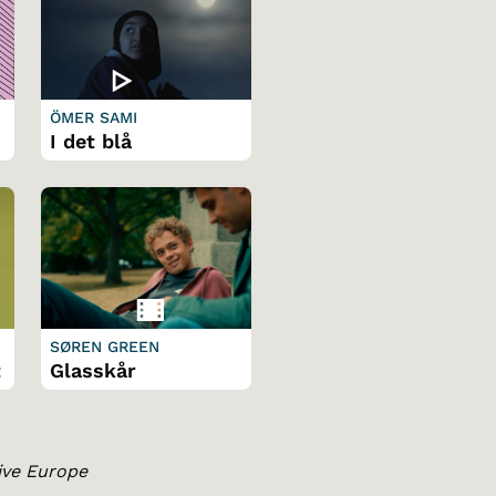
A
ÖMER SAMI
I det blå
SØREN GREEN
t
Glasskår
tive Europe