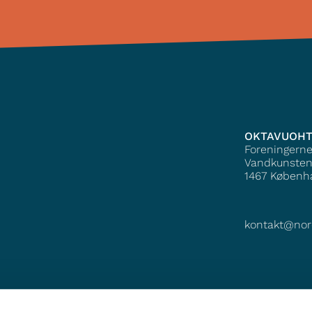
OKTAVUOH
Foreningern
Vandkunsten
1467
Københ
kontakt@nor