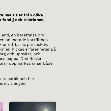
a nya titlar från olika
 familj och relationer,
sland, en berättelse om
den animerade kortfilmen
k ur ett barns perspektiv.
m en flickas erfarenheter på
sorg och uppväxt, och
nes pappa. Den finska
barn) uppmärksammar både
lera språk och har
ndervisningen.