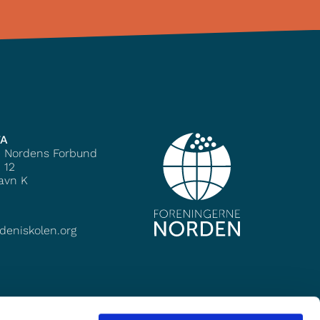
TA
e Nordens Forbund
 12
avn K
deniskolen.org