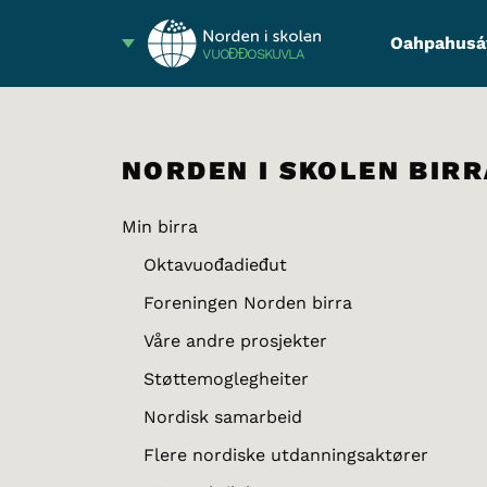
Oahpahusá
VUOĐĐOSKUVLA
NORDEN I SKOLEN BIRR
Min birra
Oktavuođadieđut
Foreningen Norden birra
Våre andre prosjekter
Støttemoglegheiter
Nordisk samarbeid
Flere nordiske utdanningsaktører