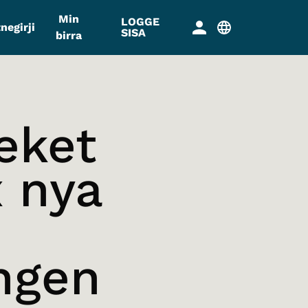
Min
LOGGE
negirji
SISA
birra
eket
x nya
ngen