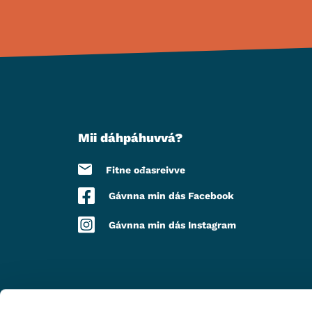
Mii dáhpáhuvvá?
Fitne ođasreivve
Gávnna min dás Facebook
Gávnna min dás Instagram