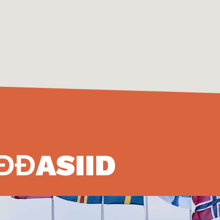
ĐĐASIID