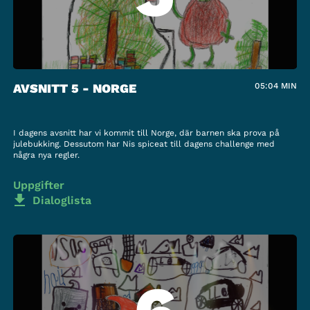
AVSNITT 5 - NORGE
05:04
MIN
I dagens avsnitt har vi kommit till Norge, där barnen ska prova på
julebukking. Dessutom har Nis spiceat till dagens challenge med
några nya regler.
Uppgifter
Dialoglista