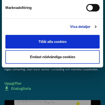
13
Marknadsföring
Visa detaljer
Tillåt alla cookies
AVSNITT 13 - SVERIGE
04:55
MIN
Endast nödvändiga cookies
Det har blivit Lucia och därför ger Nis barnen en paus. Idag blir det
ingen utmaning, utan bara vacker Luciasång och svenska lussekatter.
Uppgifter
Dialoglista