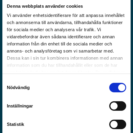
12
Denna webbplats använder cookies
Vi använder enhetsidentifierare för att anpassa innehållet
och annonserna till användarna, tillhandahålla funktioner
för sociala medier och analysera vår trafik. Vi
vidarebefordrar även sådana identifierare och annan
information från din enhet till de sociala medier och
annons- och analysföretag som vi samarbetar med.
Dessa kan i sin tur kombinera informationen med annan
AVSNITT 12 - SVERIGE
05:07
MIN
information som du har tillhandahållit eller som de har
samlat in när du har använt deras tjänster. Du godkänner
våra cookies vid fortsatt användande av vår webbplats.
Emma, William och Sofia har strandat flera kilometer bort från
Samtyckesval
dagens mål. Det hela verkar hopplöst – tills William plötsligt hör ett
Nödvändig
ljud!
Uppgifter
Inställningar
Dialoglista
Statistik