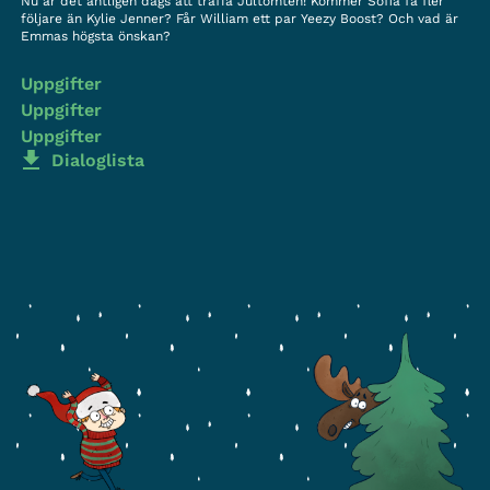
Nu är det äntligen dags att träffa Jultomten! Kommer Sofia få fler
följare än Kylie Jenner? Får William ett par Yeezy Boost? Och vad är
Emmas högsta önskan?
Uppgifter
Uppgifter
Uppgifter
Dialoglista