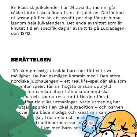
En klassisk julkalender har 24 avsnitt, men ni går
såklart inte i skola ända fram till julafton. Därför kan
ni lyssna på fler än ett avsnitt per dag för att hinna
igenom hela julkalendern. Det enda avsnittet som är
knutet till en specifik dag är avsnitt 13 på Luciadagen,
den 13/12.
BERÄTTELSEN
100 slumpmässigt utvalda barn har fått sitt livs
möjlighet. De har nämligen kommit med i Den stora
nordiska julchallengen – ett real life-spel där alla som
genomför spelet får sin högsta önskan uppfylld.
Barnen har samlats ihop från alla de nordiska
länderna och ska nu resa runt i Norden för att
genomföra tio olika utmaningar. Varje utmaning har
sin utgångspunkt i en lokal jultradition – och barnen
behöver vara både modiga och kreativa i kampen mot
berusade älgar, Lucia-eld och finsk bastu. Det är de
nordiska jultraditionernas svar på Squid Game och
Battle Royale. Fast med barn och inte riktigt lika
mycket blod.