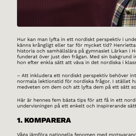
Hur kan man lyfta in ett nordiskt perspektiv i und
känns krångligt eller tar för mycket tid? Henriett
historia och samhällslära på gymnasiet Lärkan i He
funderat över just den frågan. Med sin bakgrund i
hon efter enkla sätt att väva in det nordiska i kl
– Att inkludera ett nordiskt perspektiv behöver in
normala lektionstid för nordiska frågor. I stället 
medveten om dem och att lyfta dem på ett sätt so
Här är hennes fem bästa tips för att få in ett nord
undervisningen på ett enkelt och inspirerande sätt
1. KOMPARERA
Våga jämföra nationella fenomen med motsvarand