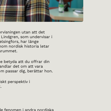
ervisningen utan att det
a Lindgren, som undervisar i
lsingfors, har länge
nom nordisk historia letar
assrummet.
te betyda att du offrar din
handlar det om att vara
m passar dig, berättar hon.
iskt perspektiv i
.
e fenomen i andra nordiska