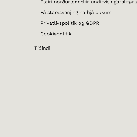
Fleiri norðurlendskir undirvisíngaraktøra
Fá starvsvenjingina hjá okkum
Privatlivspolitik og GDPR
Cookiepolitik
Tíðindi