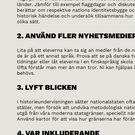
länder. Jämför till exempel flaggdagar och disku
berättar om respektive nations identitetsbygge och 
historisk händelse och undersök tillsammans hur
olika sätt.
2. ANVÄND FLER NYHETSMEDIE
Lita på att eleverna kan ta sig an medier från de
de är på ett annat språk. Prova att se på danska t
tidningar eller låt eleverna i en finskspråkig skola
Ofta förstår man mer än man tror. Ni kan hjälpas 
behövs.
3. LYFT BLICKEN
I historieundervisningen sätter nationalstaten ofta
ställer, men försök att undvika metodologisk natio
utgå från våra moderna statsgränser, speciellt när 
Använd kartor för att visa hur gränserna har förä
4. VAR INKLUDERANDE