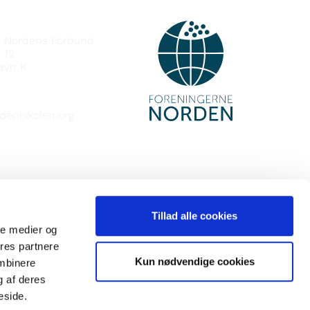
IÐ
e Nordens Forbund
 12
avn K
deniskolen.org
Tillad alle cookies
ale medier og
ores partnere
Kun nødvendige cookies
ombinere
g af deres
eside.