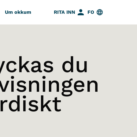
Um okkum
RITA INN
FO
yckas du
visningen
rdiskt