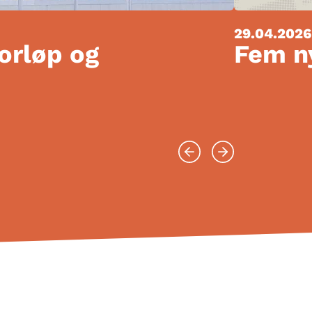
29.04.2026
forløp og
Fem ny