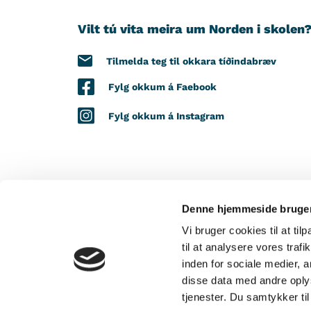
Vilt tú vita meira um Norden i skolen
Tilmelda teg til okkara tíðindabræv
Fylg okkum á Faebook
Fylg okkum á Instagram
Denne hjemmeside bruger
VIÐ STUÐLI FRÁ
Vi bruger cookies til at til
til at analysere vores tra
inden for sociale medier,
disse data med andre oplys
tjenester. Du samtykker t