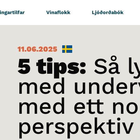
ingartilfar
Vinaflokk
Ljóðorðabók
11.06.2025
5 tips:
Så l
med under
med ett no
perspektiv