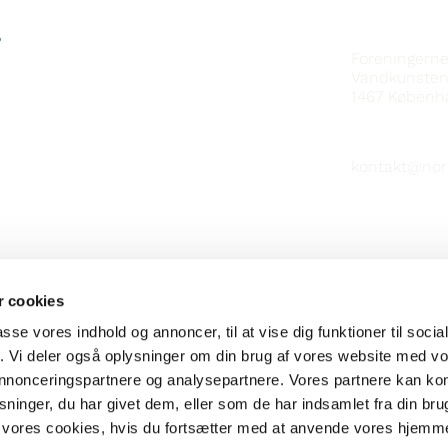
SAMBAND V
?
Foreningern
Vandkunsten
1467
Københ
kontakt@nor
 cookies
passe vores indhold og annoncer, til at vise dig funktioner til soci
fik. Vi deler også oplysninger om din brug af vores website med v
 annonceringspartnere og analysepartnere. Vores partnere kan k
ninger, du har givet dem, eller som de har indsamlet fra din bru
il vores cookies, hvis du fortsætter med at anvende vores hjemm