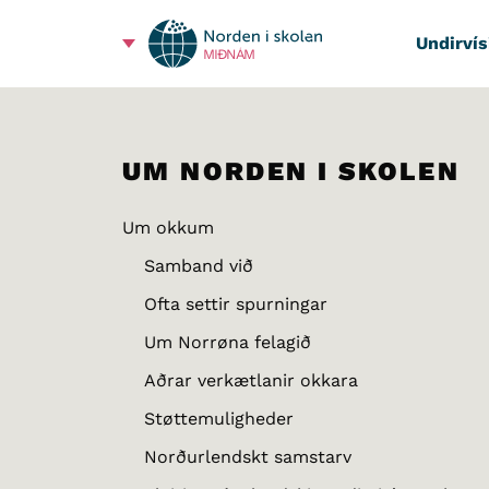
Undirvís
MIÐNÁM
UM NORDEN I SKOLEN
Um okkum
Samband við
Ofta settir spurningar
Um Norrøna felagið
Aðrar verkætlanir okkara
Støttemuligheder
Norðurlendskt samstarv