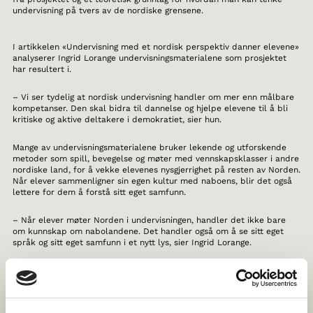
undervisning på tvers av de nordiske grensene.
I artikkelen «Undervisning med et nordisk perspektiv danner elevene»
analyserer Ingrid Lorange undervisningsmaterialene som prosjektet
har resultert i.
– Vi ser tydelig at nordisk undervisning handler om mer enn målbare
kompetanser. Den skal bidra til dannelse og hjelpe elevene til å bli
kritiske og aktive deltakere i demokratiet, sier hun.
Mange av undervisningsmaterialene bruker lekende og utforskende
metoder som spill, bevegelse og møter med vennskapsklasser i andre
nordiske land, for å vekke elevenes nysgjerrighet på resten av Norden.
Når elever sammenligner sin egen kultur med naboens, blir det også
lettere for dem å forstå sitt eget samfunn.
– Når elever møter Norden i undervisningen, handler det ikke bare
om kunnskap om nabolandene. Det handler også om å se sitt eget
språk og sitt eget samfunn i et nytt lys, sier Ingrid Lorange.
Fordypning