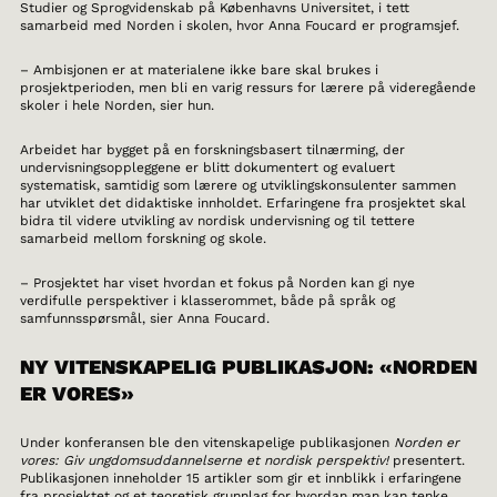
Studier og Sprogvidenskab på Københavns Universitet, i tett
samarbeid med Norden i skolen, hvor Anna Foucard er programsjef.
– Ambisjonen er at materialene ikke bare skal brukes i
prosjektperioden, men bli en varig ressurs for lærere på videregående
skoler i hele Norden, sier hun.
Arbeidet har bygget på en forskningsbasert tilnærming, der
undervisningsoppleggene er blitt dokumentert og evaluert
systematisk, samtidig som lærere og utviklingskonsulenter sammen
har utviklet det didaktiske innholdet. Erfaringene fra prosjektet skal
bidra til videre utvikling av nordisk undervisning og til tettere
samarbeid mellom forskning og skole.
– Prosjektet har viset hvordan et fokus på Norden kan gi nye
verdifulle perspektiver i klasserommet, både på språk og
samfunnsspørsmål, sier Anna Foucard.
NY VITENSKAPELIG PUBLIKASJON: «NORDEN
ER VORES»
Under konferansen ble den vitenskapelige publikasjonen
Norden er
vores: Giv ungdomsuddannelserne et nordisk perspektiv!
presentert.
Publikasjonen inneholder 15 artikler som gir et innblikk i erfaringene
fra prosjektet og et teoretisk grunnlag for hvordan man kan tenke