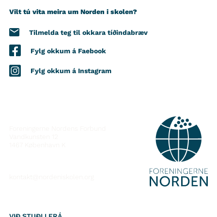
Vilt tú vita meira um Norden i skolen?
Tilmelda teg til okkara tíðindabræv
Fylg okkum á Faebook
Fylg okkum á Instagram
SAMBAND VIÐ
Foreningerne Nordens Forbund
Vandkunsten 12
1467
København K
kontakt@nordeniskolen.org
VIÐ STUÐLI FRÁ