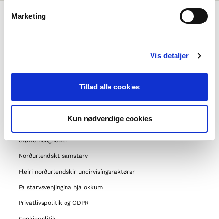
Marketing
UM NORDEN I SKOLEN
Vis detaljer
Um okkum
Samband við
Tillad alle cookies
Ofta settir spurningar
Um Norrøna felagið
Kun nødvendige cookies
Aðrar verkætlanir okkara
Støttemuligheder
Norðurlendskt samstarv
Fleiri norðurlendskir undirvisíngaraktørar
Fá starvsvenjingina hjá okkum
Privatlivspolitik og GDPR
Cookiepolitik