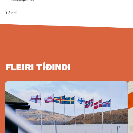
Tíðindi
FLEIRI TÍÐINDI