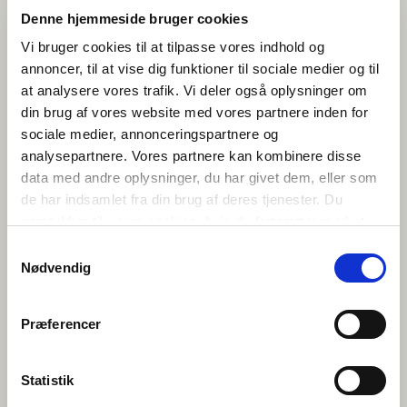
Denne hjemmeside bruger cookies
Les publikasjonen gratis digitalt:
Norden er
Vi bruger cookies til at tilpasse vores indhold og
vores: Giv ungdomsuddannelserne et nordisk
perspektiv!
(2026) red. Mischa Sloth Carlsen,
annoncer, til at vise dig funktioner til sociale medier og til
Nicolai Rekve Eriksen, Bergur Rønne Moberg,
at analysere vores trafik. Vi deler også oplysninger om
Guro Skårdal Nygård og Ane Qvortrup
din brug af vores website med vores partnere inden for
Utforsk de over
100 nye
undervisningsmaterialene
fra NordUng
sociale medier, annonceringspartnere og
Les mer om
NordUng-prosjektet
ved
analysepartnere. Vores partnere kan kombinere disse
Københavns Universitet
data med andre oplysninger, du har givet dem, eller som
de har indsamlet fra din brug af deres tjenester. Du
samtykker til vores cookies, hvis du fortsætter med at
anvende vores hjemmeside.
Samtykkevalg
Nødvendig
NordUng er finansiert av A.P. Møller og Hustru Chastine Mc-Kinney
Præferencer
Møllers Fond til almene Formaal.
Statistik