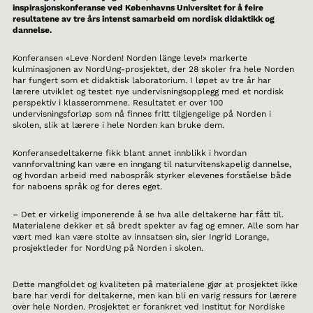
inspirasjonskonferanse ved Københavns Universitet for å feire
resultatene av tre års intenst samarbeid om nordisk didaktikk og
dannelse.
Konferansen «Leve Norden! Norden länge leve!» markerte
kulminasjonen av NordUng-prosjektet, der 28 skoler fra hele Norden
har fungert som et didaktisk laboratorium. I løpet av tre år har
lærere utviklet og testet nye undervisningsopplegg med et nordisk
perspektiv i klasserommene. Resultatet er over 100
undervisningsforløp som nå finnes fritt tilgjengelige på Norden i
skolen, slik at lærere i hele Norden kan bruke dem.
Konferansedeltakerne fikk blant annet innblikk i hvordan
vannforvaltning kan være en inngang til naturvitenskapelig dannelse,
og hvordan arbeid med nabospråk styrker elevenes forståelse både
for naboens språk og for deres eget.
– Det er virkelig imponerende å se hva alle deltakerne har fått til.
Materialene dekker et så bredt spekter av fag og emner. Alle som har
vært med kan være stolte av innsatsen sin, sier Ingrid Lorange,
prosjektleder for NordUng på Norden i skolen.
Dette mangfoldet og kvaliteten på materialene gjør at prosjektet ikke
bare har verdi for deltakerne, men kan bli en varig ressurs for lærere
over hele Norden. Prosjektet er forankret ved Institut for Nordiske