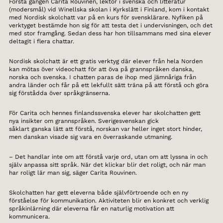
Första gången Carita Rouvinen, lektor i svenska och litteratur
(modersmål) vid Winellska skolan i Kyrkslätt i Finland, kom i kontakt
med Nordisk skolchatt var på en kurs för svensklärare. Nyfiken på
verktyget bestämde hon sig för att testa det i undervisningen, och det
med stor framgång. Sedan dess har hon tillsammans med sina elever
deltagit i flera chattar.
Nordisk skolchatt är ett gratis verktyg där elever från hela Norden
kan mötas över videochatt för att öva på grannspråken danska,
norska och svenska. I chatten paras de ihop med jämnåriga från
andra länder och får på ett lekfullt sätt träna på att förstå och göra
sig förstådda över språkgränserna.
För Carita och hennes finlandssvenska elever har skolchatten gett
nya insikter om grannspråken. Sverigesvenskan gick
såklart ganska lätt att förstå, norskan var heller inget stort hinder,
men danskan visade sig vara en överraskande utmaning.
– Det handlar inte om att förstå varje ord, utan om att lyssna in och
själv anpassa sitt språk. När det klickar blir det roligt, och när man
har roligt lär man sig, säger Carita Rouvinen.
Skolchatten har gett eleverna både självförtroende och en ny
förståelse för kommunikation. Aktiviteten blir en konkret och verklig
språkinlärning där eleverna får en naturlig motivation att
kommunicera.