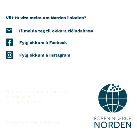
Vilt tú vita meira um Norden i skolen?
Tilmelda teg til okkara tíðindabræv
Fylg okkum á Faebook
Fylg okkum á Instagram
SAMBAND VIÐ
Foreningerne Nordens Forbund
Vandkunsten 12
1467
København K
kontakt@nordeniskolen.org