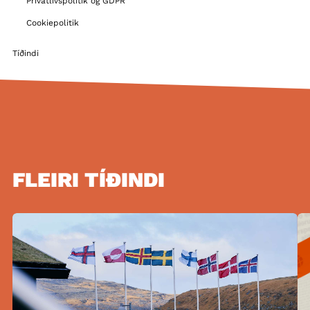
Privatlivspolitik og GDPR
Cookiepolitik
Tíðindi
FLEIRI TÍÐINDI