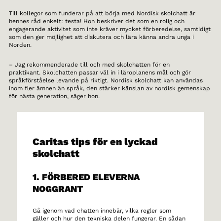
Till kollegor som funderar på att börja med Nordisk skolchatt är
hennes råd enkelt: testa! Hon beskriver det som en rolig och
engagerande aktivitet som inte kräver mycket förberedelse, samtidigt
som den ger möjlighet att diskutera och lära känna andra unga i
Norden.
– Jag rekommenderade till och med skolchatten för en
praktikant. Skolchatten passar väl in i läroplanens mål och gör
språkförståelse levande på riktigt. Nordisk skolchatt kan användas
inom fler ämnen än språk, den stärker känslan av nordisk gemenskap
för nästa generation, säger hon.
Caritas tips för en lyckad
skolchatt
1. FÖRBERED ELEVERNA
NOGGRANT
Gå igenom vad chatten innebär, vilka regler som
gäller och hur den tekniska delen fungerar. En sådan