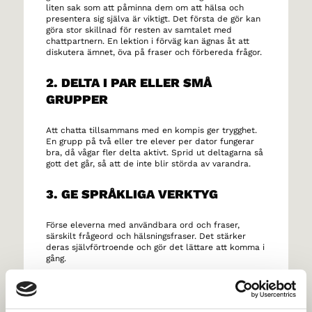
liten sak som att påminna dem om att hälsa och
presentera sig själva är viktigt. Det första de gör kan
göra stor skillnad för resten av samtalet med
chattpartnern. En lektion i förväg kan ägnas åt att
diskutera ämnet, öva på fraser och förbereda frågor.
2. DELTA I PAR ELLER SMÅ
GRUPPER
Att chatta tillsammans med en kompis ger trygghet.
En grupp på två eller tre elever per dator fungerar
bra, då vågar fler delta aktivt. Sprid ut deltagarna så
gott det går, så att de inte blir störda av varandra.
3. GE SPRÅKLIGA VERKTYG
Förse eleverna med användbara ord och fraser,
särskilt frågeord och hälsningsfraser. Det stärker
deras självförtroende och gör det lättare att komma i
gång.
4. SKAPA EN POSITIV OCH
NYFIKEN STÄMNING