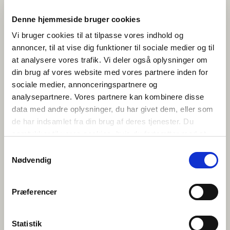
Uppmuntra eleverna att vara öppna, lyssna aktivt och
Denne hjemmeside bruger cookies
våga fråga igen om de inte förstår. Det är okej att inte
Vi bruger cookies til at tilpasse vores indhold og
förstå allt, det viktiga är att försöka.
annoncer, til at vise dig funktioner til sociale medier og til
5. FÖLJ UPP EFTERÅT
at analysere vores trafik. Vi deler også oplysninger om
din brug af vores website med vores partnere inden for
Diskutera hur chatten gick, vad som var lätt eller
sociale medier, annonceringspartnere og
svårt, och vad eleverna lärde sig. Många tycker det är
analysepartnere. Vores partnere kan kombinere disse
roligt och vill gärna delta igen, ett tecken på att
lärandet har varit meningsfullt.
data med andre oplysninger, du har givet dem, eller som
de har indsamlet fra din brug af deres tjenester. Du
TESTA MED DIN KLASS!
samtykker til vores cookies, hvis du fortsætter med at
anvende vores hjemmeside.
Samtykkevalg
Anmäl er till Nordisk skolchatt
Nødvendig
Præferencer
Statistik