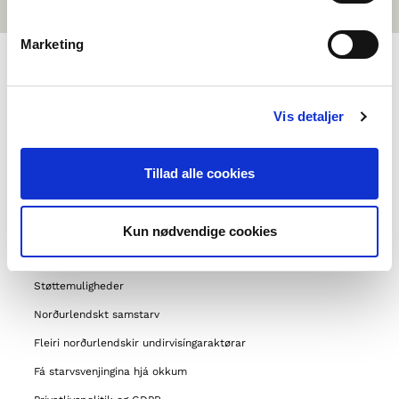
Marketing
UM NORDEN I SKOLEN
Vis detaljer
Um okkum
Tillad alle cookies
Samband við
Ofta settir spurningar
Um Norrøna felagið
Kun nødvendige cookies
Aðrar verkætlanir okkara
Støttemuligheder
Norðurlendskt samstarv
Fleiri norðurlendskir undirvisíngaraktørar
Fá starvsvenjingina hjá okkum