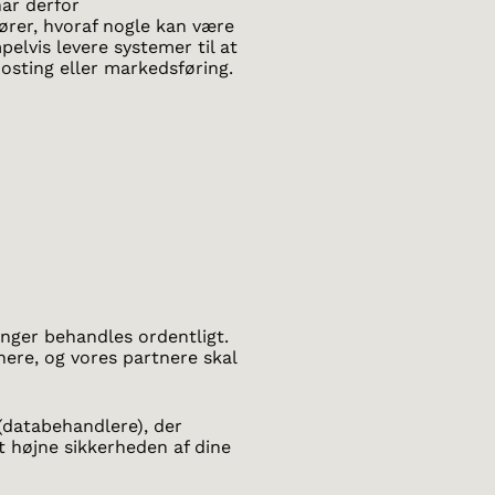
har derfor
ører, hvoraf nogle kan være
lvis levere systemer til at
hosting eller markedsføring.
inger behandles ordentligt.
tnere, og vores partnere skal
(databehandlere), der
t højne sikkerheden af dine