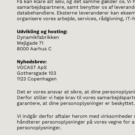
Få kan klare alt selv, og det samme gælder os. Vi 
samarbejdspartnere, samt benytter os af leverand
databehandlere. Eksterne leverandører kan eksempe
organisere vores arbejde, services, rådgivning, IT-
Udvikling og hosting:
Dynamikfabrikken
Mejlgade 71
8000 Aarhus C
Nyhedsbrev:
VOCAST ApS
Gothersgade 103
1123 Copenhagen
Det er vores ansvar at sikre, at dine personoplysn
Derfor stiller vi høje krav til vores samarbejdspar
garantere, at dine personoplysninger er beskyttet.
Vi indgår derfor aftaler herom med virksomheder 
håndterer personoplysninger på vores vegne for a
personoplysninger.