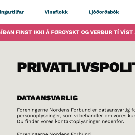
ingartilfar
Vinaflokk
Ljóðorðabók
ÍÐAN FINST IKKI Á FØROYSKT OG VERÐUR TÍ VÍST
PRIVATLIVSPOLI
DATAANSVARLIG
Foreningerne Nordens Forbund er dataansvarlig f
personoplysninger, som vi behandler om vores ku
Du finder vores kontaktoplysninger nedenfor.
Foreningerne Nordens Forbund