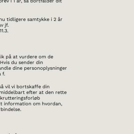
rev i 1 år, så bortfalder dit
u tidligere samtykke i 2 år
 jf.
1.3.
ik på at vurdere om de
Hvis du sender din
handle dine personoplysninger
 f.
å vil vi bortskaffe din
umiddelbart efter at den rette
ekrutteringsforløb
kilt information om hvordan,
rbindelse.