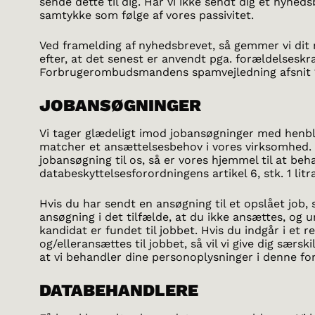
sende dette til dig. Har vi ikke sendt dig et nyhedsb
samtykke som følge af vores passivitet.
Ved framelding af nyhedsbrevet, så gemmer vi dit n
efter, at det senest er anvendt pga. forældelseskrav
Forbrugerombudsmandens spamvejledning afsnit 1
JOBANSØGNINGER
Vi tager glædeligt imod jobansøgninger med henbl
matcher et ansættelsesbehov i vores virksomhed. 
jobansøgning til os, så er vores hjemmel til at be
databeskyttelsesforordningens artikel 6, stk. 1 litra
Hvis du har sendt en ansøgning til et opslået job, s
ansøgning i det tilfælde, at du ikke ansættes, og 
kandidat er fundet til jobbet. Hvis du indgår i et r
og/elleransættes til jobbet, så vil vi give dig særs
at vi behandler dine personoplysninger i denne fo
DATABEHANDLERE