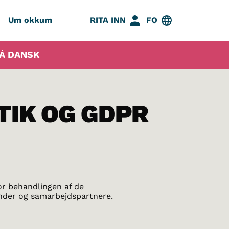
Um okkum
RITA INN
FO
 Á DANSK
TIK OG GDPR
or behandlingen af de
nder og samarbejdspartnere.