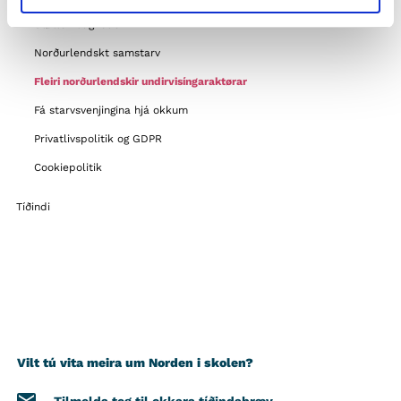
Støttemuligheder
Norðurlendskt samstarv
Fleiri norðurlendskir undirvisíngaraktørar
Fá starvsvenjingina hjá okkum
Privatlivspolitik og GDPR
Cookiepolitik
Tíðindi
Vilt tú vita meira um Norden i skolen?