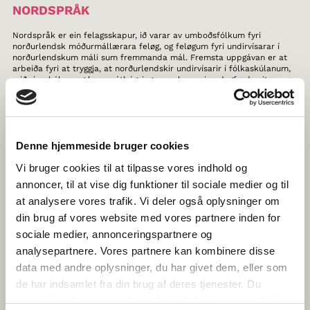
NORDSPRÅK
Nordspråk er ein felagsskapur, ið varar av umboðsfólkum fyri
norðurlendsk móðurmállærara feløg, og feløgum fyri undirvísarar í
norðurlendskum máli sum fremmanda mál. Fremsta uppgávan er at
arbeiða fyri at tryggja, at norðurlendskir undirvísarir í fólkaskúlanum,
miðnámskúlum og læraraútbúgvingunum hava eina dagførda vitan, um
norðurlendska mentan, bókmentan, og at tey hava amboð til at taka
sær av undirvísing, i norðurlendskum máli sum grannamál ella
fremmandamál. Nordspråk hevur arbeitt við at menna skeið og
útgávur, til norðurlendskar undirvísarar í meiri enn 30 ár.
Denne hjemmeside bruger cookies
THE HISTORY OF NORDIC WOMEN’S
Vi bruger cookies til at tilpasse vores indhold og
LITERATURE
annoncer, til at vise dig funktioner til sociale medier og til
Her kanst tú fáa vitan um nýggjastu stroymingar við kvinnuligum
at analysere vores trafik. Vi deler også oplysninger om
bókmentum úr Norðurlondum, samstundis sum tú kanst fordjúpa teg í
din brug af vores website med vores partnere inden for
kvinnuligari bókmentasøgu í yvir 1000 ár, frá Svøríki, Noreg, Danmark,
Finnland, Føroyum, Íslandi, Grønlandi og Álandi. Alt skrivað av førandi
sociale medier, annonceringspartnere og
norðurlendskum bókmentasøgufrøðingum.
analysepartnere. Vores partnere kan kombinere disse
data med andre oplysninger, du har givet dem, eller som
TEGNTUBE
de har indsamlet fra din brug af deres tjenester. Du
Heimasíðan TegnTube vendir sær til børn og ung sum eru áhugaði í
samtykker til vores cookies, hvis du fortsætter med at
teknmáli í Norðurlondum, men eisini til vaksin, ið eru í samband við