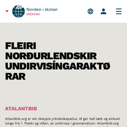
MIÐNÁM
FLEIRI
NORÐURLENDSKIR
UNDIRVISÍNGARAKTØ
RAR
ATALANTBIB
Atlantbib.org er ein ókeypis yrkisbókspallur, ið ger tað lætt og einkult
longu frá 1. flokki og víðari, at undirvísa í grannamálum. Atlantbib.org