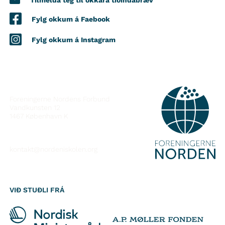
Tilmelda teg til okkara tíðindabræv
Fylg okkum á Faebook
Fylg okkum á Instagram
SAMBAND VIÐ
Foreningerne Nordens Forbund
Vandkunsten 12
1467
København K
kontakt@nordeniskolen.org
VIÐ STUÐLI FRÁ