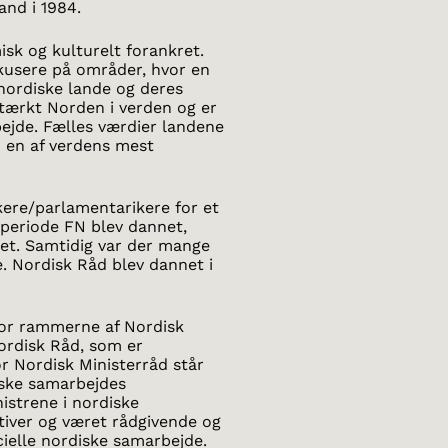
and i 1984.
sk og kulturelt forankret.
kusere på områder, hvor en
nordiske lande og deres
stærkt Norden i verden og er
bejde. Fælles værdier landene
m en af verdens mest
kere/parlamentarikere for et
 periode FN blev dannet,
et. Samtidig var der mange
. Nordisk Råd blev dannet i
for rammerne af Nordisk
ordisk Råd, som er
r Nordisk Ministerråd står
iske samarbejdes
nistrene i nordiske
ativer og været rådgivende og
cielle nordiske samarbejde.