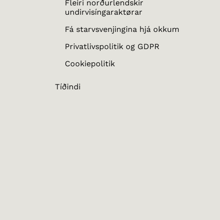
Fleiri norðurlendskir
undirvisíngaraktørar
Fá starvsvenjingina hjá okkum
Privatlivspolitik og GDPR
Cookiepolitik
Tíðindi