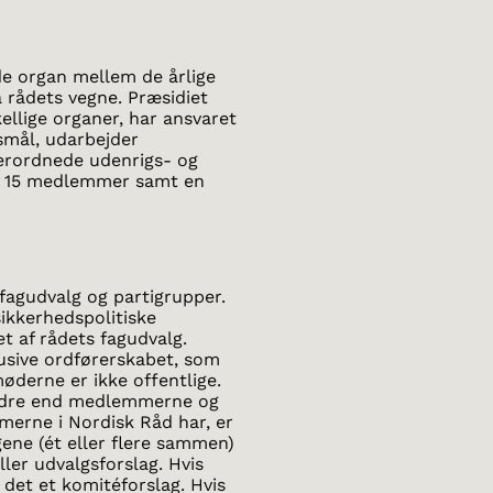
e organ mellem de årlige
 rådets vegne. Præsidiet
ellige organer, har ansvaret
smål, udarbejder
verordnede udenrigs- og
af 15 medlemmer samt en
 fagudvalg og partigrupper.
sikkerhedspolitiske
t af rådets fagudvalg.
usive ordførerskabet, som
øderne er ikke offentlige.
andre end medlemmerne og
merne i Nordisk Råd har, er
ene (ét eller flere sammen)
ler udvalgsforslag. Hvis
det et komitéforslag. Hvis