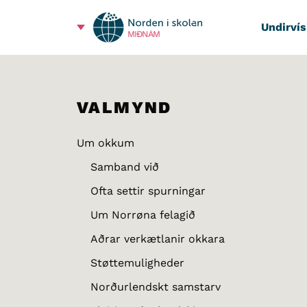
Undirvís
MIÐNÁM
VALMYND
Um okkum
Samband við
Ofta settir spurningar
Um Norrøna felagið
Aðrar verkætlanir okkara
Støttemuligheder
Norðurlendskt samstarv