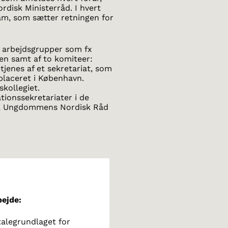
rdisk Ministerråd. I hvert
am, som sætter retningen for
, arbejdsgrupper som fx
n samt af to komiteer:
jenes af et sekretariat, som
placeret i København.
kollegiet.
tionssekretariater i de
ne, Ungdommens Nordisk Råd
ejde:
talegrundlaget for