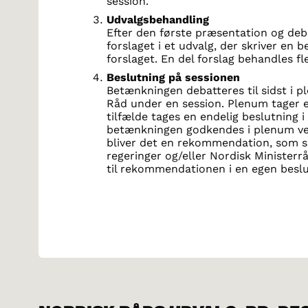
session.
Udvalgsbehandling
Efter den første præsentation og de
forslaget i et udvalg, der skriver en
forslaget. En del forslag behandles fl
Beslutning på sessionen
Betænkningen debatteres til sidst i p
Råd under en session. Plenum tager en
tilfælde tages en endelig beslutning i
betænkningen godkendes i plenum ved 
bliver det en rekommendation, som se
regeringer og/eller Nordisk Ministerråd
til rekommendationen i en egen besl