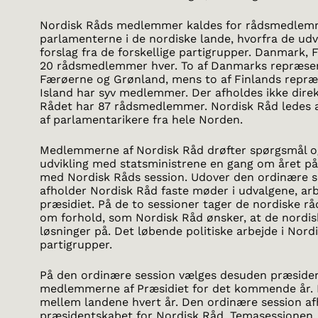
Nordisk Råds medlemmer kaldes for rådsmedlemme
parlamenterne i de nordiske lande, hvorfra de udv
forslag fra de forskellige partigrupper. Danmark, 
20 rådsmedlemmer hver. To af Danmarks repræse
Færøerne og Grønland, mens to af Finlands repr
Island har syv medlemmer. Der afholdes ikke direkt
Rådet har 87 rådsmedlemmer. Nordisk Råd ledes a
af parlamentarikere fra hele Norden.
Medlemmerne af Nordisk Råd drøfter spørgsmål o
udvikling med statsministrene en gang om året på
med Nordisk Råds session. Udover den ordinære s
afholder Nordisk Råd faste møder i udvalgene, ar
præsidiet. På de to sessioner tager de nordiske 
om forhold, som Nordisk Råd ønsker, at de nordisk
løsninger på. Det løbende politiske arbejde i Nord
partigrupper.
På den ordinære session vælges desuden præside
medlemmerne af Præsidiet for det kommende år. 
mellem landene hvert år. Den ordinære session af
præsidentskabet for Nordisk Råd. Temasessionen, 