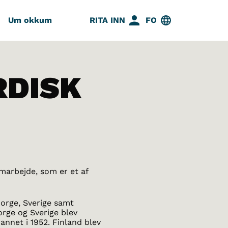
Um okkum
RITA INN
FO
RDISK
amarbejde, som er et af
orge, Sverige samt
rge og Sverige blev
nnet i 1952. Finland blev