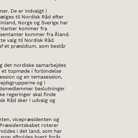
r. De er indvalgt i
ælges til Nordisk Råd efter
Finland, Norge og Sverige har
ntanter kommer fra
æsentanter kommer fra Åland.
e valg til Nordisk Råd.
f et præsidium, som består
g det nordiske samarbejdes
 et topmøde i forbindelse
ession og en temasession,
bejdsgrupperne og i
rådsmedlemmer beslutninger
e regeringer skal finde
isk Råd sker i udvalg og
nten, vicepræsidenten og
Præsidentskabet roterer
holdes i det land, som har
som afholdes hvert forår,