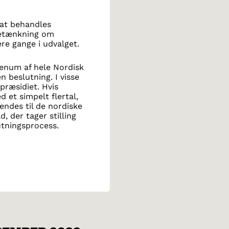
bat behandles
 betænkning om
ere gange i udvalget.
lenum af hele Nordisk
 beslutning. I visse
 præsidiet. Hvis
et simpelt flertal,
ndes til de nordiske
, der tager stilling
utningsprocess.