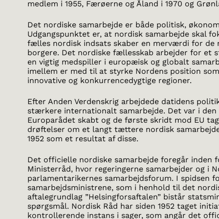
medlem i 1955, Færøerne og Åland i 1970 og Grønl
Det nordiske samarbejde er både politisk, økonomi
Udgangspunktet er, at nordisk samarbejde skal fo
fælles nordisk indsats skaber en merværdi for de 
borgere. Det nordiske fællesskab arbejder for et 
en vigtig medspiller i europæisk og globalt samar
imellem er med til at styrke Nordens position so
innovative og konkurrencedygtige regioner.
Efter Anden Verdenskrig arbejdede datidens politi
stærkere internationalt samarbejde. Det var i den
Europarådet skabt og de første skridt mod EU tag
drøftelser om et langt tættere nordisk samarbejde
1952 som et resultat af disse.
Det officielle nordiske samarbejde foregår inden 
Ministerråd, hvor regeringerne samarbejder og i N
parlamentarikernes samarbejdsforum. I spidsen fo
samarbejdsministrene, som i henhold til det nord
aftalegrundlag ”Helsingforsaftalen” bistår statsmi
spørgsmål. Nordisk Råd har siden 1952 taget initi
kontrollerende instans i sager, som angår det offi