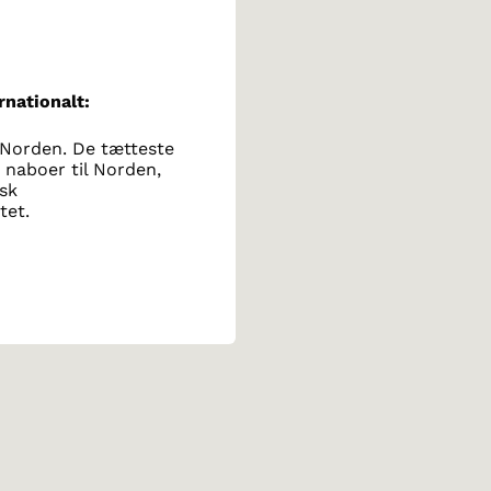
rnationalt:
 Norden. De tætteste
 naboer til Norden,
isk
tet.