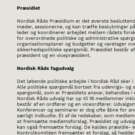
Præsidiet
Nordisk Råds Præsidium er det øverste besluttend
møder, sessionerne, og kan træffe beslutninger på
leder og koordinerer arbejdet mellem rådets forsk
for overordnede politiske og administrative spørg
organisationsplaner og budgetter og varetager o
sikkerhedspolitiske spørgsmål. Præsidiet består 
præsident og en vicepræsident.
Nordisk Råds fagudvalg
Det løbende politiske arbejde i Nordisk Råd sker i
Alle politiske spørgsmål bortset fra udenrigs- og 
spørgsmål, som er Præsidiets ansvar, behandles i e
Nordisk Råds udvalg har op til 18 medlemmer inkl
består af en ordfører og en viceordfører. Udvalgsm
Konferencer og seminarer er dog ofte åbne for 
særligt indbudte. Ét af de redskaber, som medlem
at fremsætte medlemsforslag. Præsidiet og udvalg
kan også fremsætte forslag. De kaldes præsidie- el
Kontrolkomitéen fremsætter et forslag, så hedder 