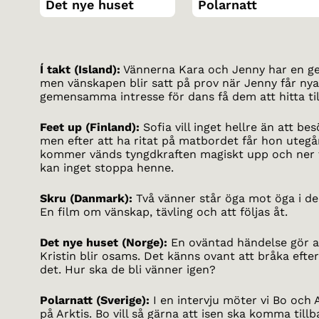
Det nye huset
Polarnatt
Í takt (Island):
Vännerna Kara och Jenny har en g
men vänskapen blir satt på prov när Jenny får nya
gemensamma intresse för dans få dem att hitta til
Feet up (Finland):
Sofia vill inget hellre än att be
men efter att ha ritat på matbordet får hon uteg
kommer vänds tyngdkraften magiskt upp och ner fö
kan inget stoppa henne.
Skru (Danmark):
Två vänner står öga mot öga i den
En film om vänskap, tävling och att följas åt.
Det nye huset (Norge):
En oväntad händelse gör a
Kristin blir osams. Det känns ovant att bråka efte
det. Hur ska de bli vänner igen?
Polarnatt (Sverige):
I en intervju möter vi Bo och A
på Arktis. Bo vill så gärna att isen ska komma til