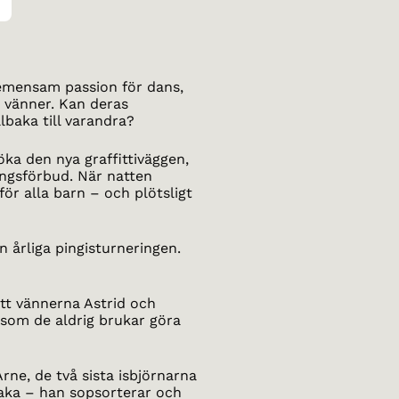
emensam passion för dans,
 vänner. Kan deras
lbaka till varandra?
söka den nya graffittiväggen,
ångsförbud. När natten
r alla barn – och plötsligt
 årliga pingisturneringen.
tt vännerna Astrid och
rsom de aldrig brukar göra
rne, de två sista isbjörnarna
lbaka – han sopsorterar och