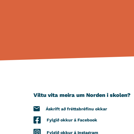
Viltu vita meira um Norden i skolen?
Áskrift að fréttabréfinu okkar
Fylgið okkur á Facebook
Fylgið okkur á Instagram