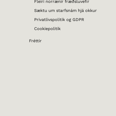
Fleiri norrænir fræðsluvefir
Sæktu um starfsnám hjá okkur
Privatlivspolitik og GDPR
Cookiepolitik
Fréttir