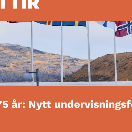
TTIR
75 år: Nytt undervisnings