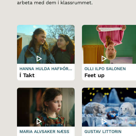
arbeta med dem i klassrummet.
HANNA HULDA HAFÞÓRS
OLLI ILPO SALONEN
DÓTTIR
Í Takt
Feet up
MARIA ALVSAKER NÆSS
GUSTAV LITTORIN