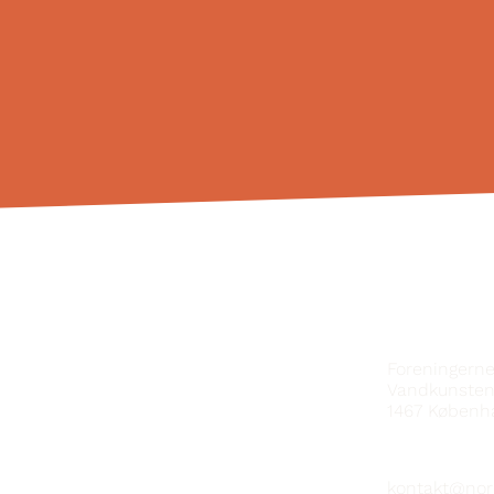
HAFÐU SA
Foreningern
Vandkunsten
1467
Københ
kontakt@nor