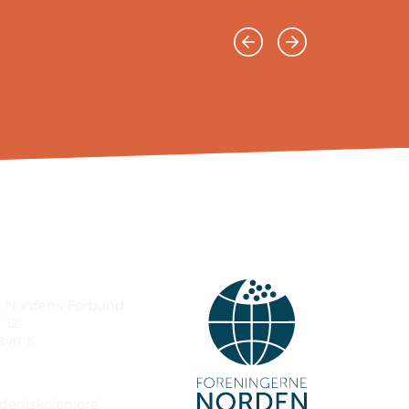
MBAND
e Nordens Forbund
 12
avn K
deniskolen.org