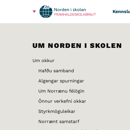
Kennslu
FRAMHALDSSKÓLABRAUT
UM NORDEN I SKOLEN
Um okkur
Hafðu samband
Algengar spurningar
Um Norrænu félögin
Önnur verkefni okkar
Styrkmöguleikar
Norrænt samstarf