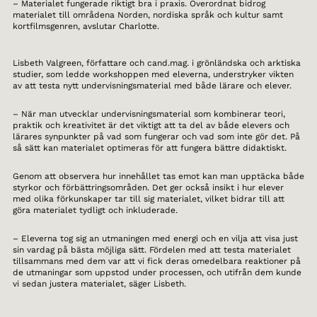
– Materialet fungerade riktigt bra i praxis. Överordnat bidrog
materialet till områdena Norden, nordiska språk och kultur samt
kortfilmsgenren, avslutar Charlotte.
Lisbeth Valgreen, författare och cand.mag. i grönländska och arktiska
studier, som ledde workshoppen med eleverna, understryker vikten
av att testa nytt undervisningsmaterial med både lärare och elever.
– När man utvecklar undervisningsmaterial som kombinerar teori,
praktik och kreativitet är det viktigt att ta del av både elevers och
lärares synpunkter på vad som fungerar och vad som inte gör det. På
så sätt kan materialet optimeras för att fungera bättre didaktiskt.
Genom att observera hur innehållet tas emot kan man upptäcka både
styrkor och förbättringsområden. Det ger också insikt i hur elever
med olika förkunskaper tar till sig materialet, vilket bidrar till att
göra materialet tydligt och inkluderade.
– Eleverna tog sig an utmaningen med energi och en vilja att visa just
sin vardag på bästa möjliga sätt. Fördelen med att testa materialet
tillsammans med dem var att vi fick deras omedelbara reaktioner på
de utmaningar som uppstod under processen, och utifrån dem kunde
vi sedan justera materialet, säger Lisbeth.