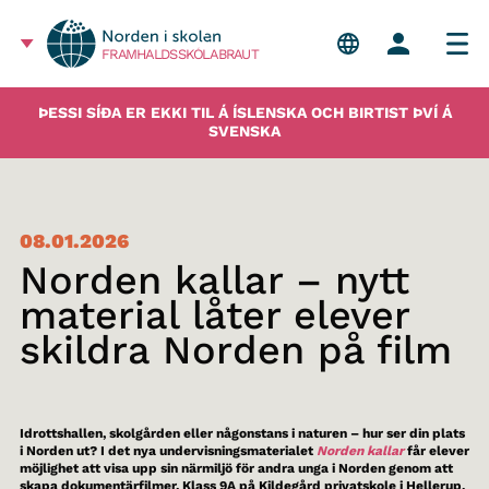
FRAMHALDSSKÓLABRAUT
ÞESSI SÍÐA ER EKKI TIL Á ÍSLENSKA OCH BIRTIST ÞVÍ Á
SVENSKA
08.01.2026
Norden kallar – nytt
material låter elever
skildra Norden på film
Idrottshallen, skolgården eller någonstans i naturen – hur ser din plats
i Norden ut? I det nya undervisningsmaterialet
Norden kallar
får elever
möjlighet att visa upp sin närmiljö för andra unga i Norden genom att
skapa dokumentärfilmer. Klass 9A på Kildegård privatskole i Hellerup,