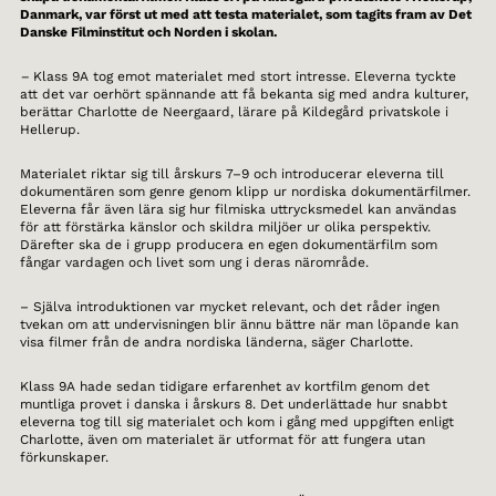
Danmark, var först ut med att testa materialet, som tagits fram av Det
Danske Filminstitut och Norden i skolan.
–
Klass 9A tog emot materialet med stort intresse. Eleverna tyckte
att det var oerhört spännande att få bekanta sig med andra kulturer,
berättar Charlotte de Neergaard, lärare på Kildegård privatskole i
Hellerup.
Materialet riktar sig till årskurs 7–9 och introducerar eleverna till
dokumentären som genre genom klipp ur nordiska dokumentärfilmer.
Eleverna får även lära sig hur filmiska uttrycksmedel kan användas
för att förstärka känslor och skildra miljöer ur olika perspektiv.
Därefter ska de i grupp producera en egen dokumentärfilm som
fångar vardagen och livet som ung i deras närområde.
– Själva introduktionen var mycket relevant, och det råder ingen
tvekan om att undervisningen blir ännu bättre när man löpande kan
visa filmer från de andra nordiska länderna, säger Charlotte.
Klass 9A hade sedan tidigare erfarenhet av kortfilm genom det
muntliga provet i danska i årskurs 8. Det underlättade hur snabbt
eleverna tog till sig materialet och kom i gång med uppgiften enligt
Charlotte, även om materialet är utformat för att fungera utan
förkunskaper.