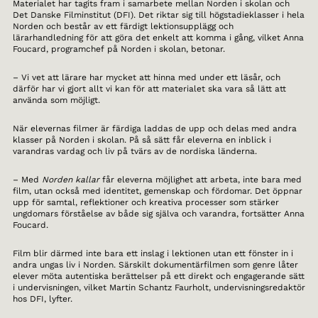
Materialet har tagits fram i samarbete mellan Norden i skolan och
Det Danske Filminstitut (DFI). Det riktar sig till högstadieklasser i hela
Norden och består av ett färdigt lektionsupplägg och
lärarhandledning för att göra det enkelt att komma i gång, vilket Anna
Foucard, programchef på Norden i skolan, betonar.
– Vi vet att lärare har mycket att hinna med under ett läsår, och
därför har vi gjort allt vi kan för att materialet ska vara så lätt att
använda som möjligt.
När elevernas filmer är färdiga laddas de upp och delas med andra
klasser på Norden i skolan. På så sätt får eleverna en inblick i
varandras vardag och liv på tvärs av de nordiska länderna.
– Med
Norden kallar
får eleverna möjlighet att arbeta, inte bara med
film, utan också med identitet, gemenskap och fördomar. Det öppnar
upp för samtal, reflektioner och kreativa processer som stärker
ungdomars förståelse av både sig själva och varandra, fortsätter Anna
Foucard.
Film blir därmed inte bara ett inslag i lektionen utan ett fönster in i
andra ungas liv i Norden. Särskilt dokumentärfilmen som genre låter
elever möta autentiska berättelser på ett direkt och engagerande sätt
i undervisningen, vilket Martin Schantz Faurholt, undervisningsredaktör
hos DFI, lyfter.