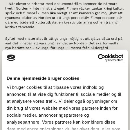
– När eleverna arbetar med dokumentärfilm kommer de närmare
livet i Norden – inte minst sitt eget. Filmen väcker tankar kring kultur,
språk och filmspråk, men lika viktigt är att kameran ger möjlighet att
nyansera bilden av Norden ur ett ungt perspektiv. Filmprocessen blir
därmed både ett kulturutbyte, en kreativ utmaning och en träning i
kritiskt tänkande.
Syftet med materialet är att ge unga möjlighet att själva sätta ord på
vad det innebär att vara ung i sin del av Norden. Det ska förmedla
nya berättelser – av unga, för unga. Filmerna från Kildergård
privatskola visar hur syftet kan omsättas i praktiken, enligt Sara Prahl
Larsen, projektledare för Norden på film på Det Danske Filminstitut.
– Eleverna på Kildegård privatskole var verkligen duktiga på att
reflektera över vad som upptar dem i vardagen. En grupp gjorde en
Denne hjemmeside bruger cookies
film om prestationspressen i skolan, medan en annan satte ord på
vad det egentligen innebär att ha tid för sig själv, säger hon.
Vi bruger cookies til at tilpasse vores indhold og
annoncer, til at vise dig funktioner til sociale medier og til
Eleverna skildrar sin egen vardag och närmiljö, samtidigt som de
bjuder in till reflektion över hur deras liv liknar eller skiljer sig åt från
at analysere vores trafik. Vi deler også oplysninger om
andra unga i Norden.
din brug af vores website med vores partnere inden for
sociale medier, annonceringspartnere og
– Jag tror att det kan vara både roligt och lärorikt för eleverna att
upptäcka om det är samma saker som upptar andra unga i Norden –
analysepartnere. Vores partnere kan kombinere disse
eller om unga i, till exempel Östgrönland, går och grubblar över något
data med andre oplysninger, du har givet dem, eller som
helt annat. Genom att få syn på både skillnader och likheter kommer