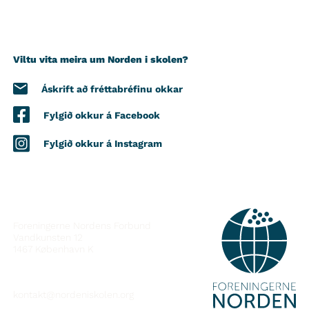
Viltu vita meira um Norden i skolen?
Áskrift að fréttabréfinu okkar
Fylgið okkur á Facebook
Fylgið okkur á Instagram
HAFÐU SAMBAND
Foreningerne Nordens Forbund
Vandkunsten 12
1467
København K
kontakt@nordeniskolen.org