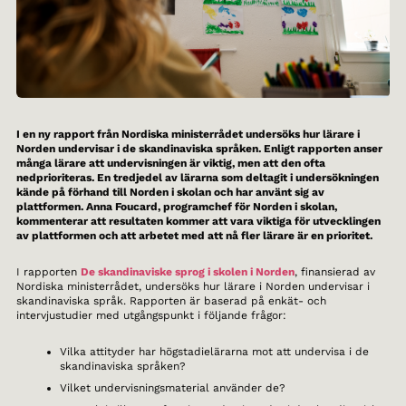
I en ny rapport från Nordiska ministerrådet undersöks hur lärare i
Norden undervisar i de skandinaviska språken. Enligt rapporten anser
många lärare att undervisningen är viktig, men att den ofta
nedprioriteras. En tredjedel av lärarna som deltagit i undersökningen
kände på förhand till Norden i skolan och har använt sig av
plattformen. Anna Foucard, programchef för Norden i skolan,
kommenterar att resultaten kommer att vara viktiga för utvecklingen
av plattformen och att arbetet med att nå fler lärare är en prioritet.
I rapporten
De skandinaviske sprog i skolen i Norden
, finansierad av
Nordiska ministerrådet, undersöks hur lärare i Norden undervisar i
skandinaviska språk. Rapporten är baserad på enkät- och
intervjustudier med utgångspunkt i följande frågor:
Vilka attityder har högstadielärarna mot att undervisa i de
skandinaviska språken?
Vilket undervisningsmaterial använder de?