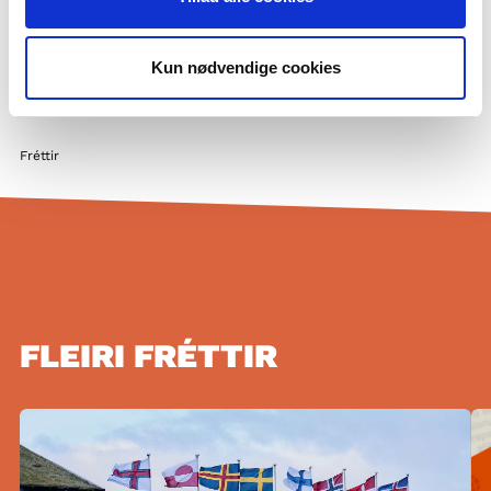
Fleiri norrænir fræðsluvefir
Sæktu um starfsnám hjá okkur
Kun nødvendige cookies
Privatlivspolitik og GDPR
Cookiepolitik
Fréttir
FLEIRI FRÉTTIR