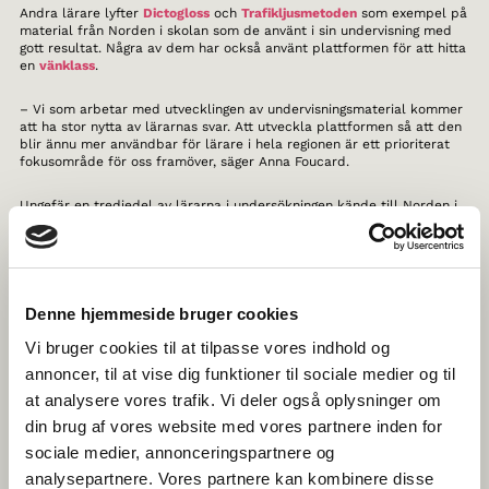
Andra lärare lyfter
Dictogloss
och
Trafikljusmetoden
som exempel på
material från Norden i skolan som de använt i sin undervisning med
gott resultat. Några av dem har också använt plattformen för att hitta
en
vänklass
.
– Vi som arbetar med utvecklingen av undervisningsmaterial kommer
att ha stor nytta av lärarnas svar. Att utveckla plattformen så att den
blir ännu mer användbar för lärare i hela regionen är ett prioriterat
fokusområde för oss framöver, säger Anna Foucard.
Ungefär en tredjedel av lärarna i undersökningen kände till Norden i
skolan sedan tidigare. En svensk lärare berättar:
– [Jag] blev förvånad över att hitta så mycket bra och användbart
material på webbplatsen. Det kommer jag definitivt att använda i min
undervisning.
Denne hjemmeside bruger cookies
– Vi kan se att fler lärare hittar till undervisningsplattformen varje
Vi bruger cookies til at tilpasse vores indhold og
dag, men där har vi fortsatt en viktig uppgift i att bli ännu bättre på
annoncer, til at vise dig funktioner til sociale medier og til
att nå ut till målgruppen, säger Anna Foucard.
at analysere vores trafik. Vi deler også oplysninger om
Läs hela rapporten De skandinaviske sprog i skolen i Norden
din brug af vores website med vores partnere inden for
sociale medier, annonceringspartnere og
analysepartnere. Vores partnere kan kombinere disse