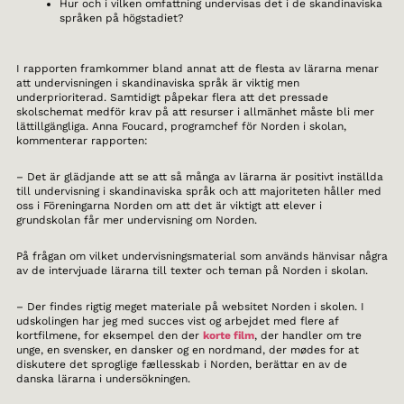
Hur och i vilken omfattning undervisas det i de skandinaviska
språken på högstadiet?
I rapporten framkommer bland annat att de flesta av lärarna menar
att undervisningen i skandinaviska språk är viktig men
underprioriterad. Samtidigt påpekar flera att det pressade
skolschemat medför krav på att resurser i allmänhet måste bli mer
lättillgängliga. Anna Foucard, programchef för Norden i skolan,
kommenterar rapporten:
– Det är glädjande att se att så många av lärarna är positivt inställda
till undervisning i skandinaviska språk och att majoriteten håller med
oss i Föreningarna Norden om att det är viktigt att elever i
grundskolan får mer undervisning om Norden.
På frågan om vilket undervisningsmaterial som används hänvisar några
av de intervjuade lärarna till texter och teman på Norden i skolan.
– Der findes rigtig meget materiale på websitet Norden i skolen. I
udskolingen har jeg med succes vist og arbejdet med flere af
kortfilmene, for eksempel den der
korte film
, der handler om tre
unge, en svensker, en dansker og en nordmand, der mødes for at
diskutere det sproglige fællesskab i Norden, berättar en av de
danska lärarna i undersökningen.