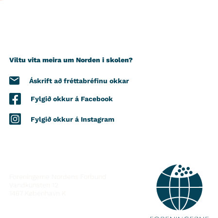
Viltu vita meira um Norden i skolen?
Áskrift að fréttabréfinu okkar
Fylgið okkur á Facebook
Fylgið okkur á Instagram
HAFÐU SAMBAND
Foreningerne Nordens Forbund
Vandkunsten 12
1467
København K