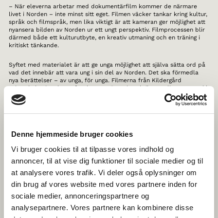
– När eleverna arbetar med dokumentärfilm kommer de närmare
livet i Norden – inte minst sitt eget. Filmen väcker tankar kring kultur,
språk och filmspråk, men lika viktigt är att kameran ger möjlighet att
nyansera bilden av Norden ur ett ungt perspektiv. Filmprocessen blir
därmed både ett kulturutbyte, en kreativ utmaning och en träning i
kritiskt tänkande.
Syftet med materialet är att ge unga möjlighet att själva sätta ord på
vad det innebär att vara ung i sin del av Norden. Det ska förmedla
nya berättelser – av unga, för unga. Filmerna från Kildergård
privatskola visar hur syftet kan omsättas i praktiken, enligt Sara Prahl
Larsen, projektledare för Norden på film på Det Danske Filminstitut.
– Eleverna på Kildegård privatskole var verkligen duktiga på att
reflektera över vad som upptar dem i vardagen. En grupp gjorde en
film om prestationspressen i skolan, medan en annan satte ord på
Denne hjemmeside bruger cookies
vad det egentligen innebär att ha tid för sig själv, säger hon.
Vi bruger cookies til at tilpasse vores indhold og
Eleverna skildrar sin egen vardag och närmiljö, samtidigt som de
annoncer, til at vise dig funktioner til sociale medier og til
bjuder in till reflektion över hur deras liv liknar eller skiljer sig åt från
at analysere vores trafik. Vi deler også oplysninger om
andra unga i Norden.
din brug af vores website med vores partnere inden for
– Jag tror att det kan vara både roligt och lärorikt för eleverna att
sociale medier, annonceringspartnere og
upptäcka om det är samma saker som upptar andra unga i Norden –
analysepartnere. Vores partnere kan kombinere disse
eller om unga i, till exempel Östgrönland, går och grubblar över något
helt annat. Genom att få syn på både skillnader och likheter kommer