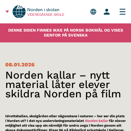
VIDEREGÅENDE SKOLE
DENNE SIDEN FINNES IKKE PÅ NORSK BOKMÅL OG VISES
DERFOR PÅ SVENSKA
08.01.2026
Norden kallar – nytt
material låter elever
skildra Norden på film
Idrottshallen, skolgården eller någonstans i naturen – hur ser din plats
i Norden ut? I det nya undervisningsmaterialet
Norden kallar
får elever
möjlighet att visa upp sin närmiljö för andra unga i Norden genom att
skapa dokumentärfilmer. Klass 9A på Kildegård privatskole i Hellerup,