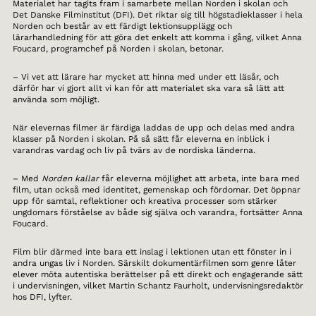
Materialet har tagits fram i samarbete mellan Norden i skolan och
Det Danske Filminstitut (DFI). Det riktar sig till högstadieklasser i hela
Norden och består av ett färdigt lektionsupplägg och
lärarhandledning för att göra det enkelt att komma i gång, vilket Anna
Foucard, programchef på Norden i skolan, betonar.
– Vi vet att lärare har mycket att hinna med under ett läsår, och
därför har vi gjort allt vi kan för att materialet ska vara så lätt att
använda som möjligt.
När elevernas filmer är färdiga laddas de upp och delas med andra
klasser på Norden i skolan. På så sätt får eleverna en inblick i
varandras vardag och liv på tvärs av de nordiska länderna.
– Med
Norden kallar
får eleverna möjlighet att arbeta, inte bara med
film, utan också med identitet, gemenskap och fördomar. Det öppnar
upp för samtal, reflektioner och kreativa processer som stärker
ungdomars förståelse av både sig själva och varandra, fortsätter Anna
Foucard.
Film blir därmed inte bara ett inslag i lektionen utan ett fönster in i
andra ungas liv i Norden. Särskilt dokumentärfilmen som genre låter
elever möta autentiska berättelser på ett direkt och engagerande sätt
i undervisningen, vilket Martin Schantz Faurholt, undervisningsredaktör
hos DFI, lyfter.