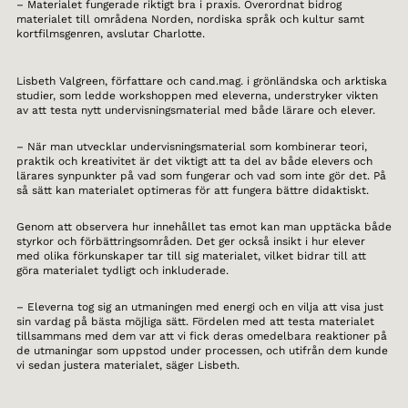
– Materialet fungerade riktigt bra i praxis. Överordnat bidrog
materialet till områdena Norden, nordiska språk och kultur samt
kortfilmsgenren, avslutar Charlotte.
Lisbeth Valgreen, författare och cand.mag. i grönländska och arktiska
studier, som ledde workshoppen med eleverna, understryker vikten
av att testa nytt undervisningsmaterial med både lärare och elever.
– När man utvecklar undervisningsmaterial som kombinerar teori,
praktik och kreativitet är det viktigt att ta del av både elevers och
lärares synpunkter på vad som fungerar och vad som inte gör det. På
så sätt kan materialet optimeras för att fungera bättre didaktiskt.
Genom att observera hur innehållet tas emot kan man upptäcka både
styrkor och förbättringsområden. Det ger också insikt i hur elever
med olika förkunskaper tar till sig materialet, vilket bidrar till att
göra materialet tydligt och inkluderade.
– Eleverna tog sig an utmaningen med energi och en vilja att visa just
sin vardag på bästa möjliga sätt. Fördelen med att testa materialet
tillsammans med dem var att vi fick deras omedelbara reaktioner på
de utmaningar som uppstod under processen, och utifrån dem kunde
vi sedan justera materialet, säger Lisbeth.