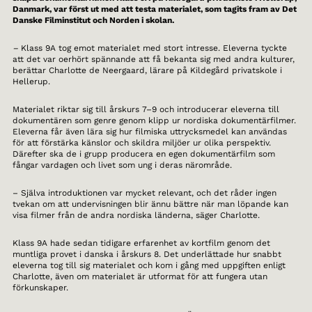
Danmark, var först ut med att testa materialet, som tagits fram av Det
Danske Filminstitut och Norden i skolan.
–
Klass 9A tog emot materialet med stort intresse. Eleverna tyckte
att det var oerhört spännande att få bekanta sig med andra kulturer,
berättar Charlotte de Neergaard, lärare på Kildegård privatskole i
Hellerup.
Materialet riktar sig till årskurs 7–9 och introducerar eleverna till
dokumentären som genre genom klipp ur nordiska dokumentärfilmer.
Eleverna får även lära sig hur filmiska uttrycksmedel kan användas
för att förstärka känslor och skildra miljöer ur olika perspektiv.
Därefter ska de i grupp producera en egen dokumentärfilm som
fångar vardagen och livet som ung i deras närområde.
– Själva introduktionen var mycket relevant, och det råder ingen
tvekan om att undervisningen blir ännu bättre när man löpande kan
visa filmer från de andra nordiska länderna, säger Charlotte.
Klass 9A hade sedan tidigare erfarenhet av kortfilm genom det
muntliga provet i danska i årskurs 8. Det underlättade hur snabbt
eleverna tog till sig materialet och kom i gång med uppgiften enligt
Charlotte, även om materialet är utformat för att fungera utan
förkunskaper.