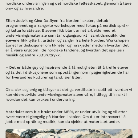
nordiske undervisningen og det nordiske fellesskapet, gjennom å lære
om- og av hverandre.
Ellen Jedvik og Gina Dalflyen fra Norden i skolen, deltok i
programmet og arrangerte workshoper med fokus på nordisk språk-
og kulturforståelse. Elevene fikk blant annet arbeide med et
undervisningsmateriale som tar utgangspunkt i samtidsmusikk, der
elevene fikk lytte til artister og sanger fra hele Norden. Workshopen
åpnet for diskusjoner om likheter og forskjeller mellom hvordan det
er å være ungdom i de nordiske landene, og hvordan det speiles i
musikk og andre kulturuttrykk.
– Det er både gøy og inspirerende å få muligheten til å treffe elever
og ta del i diskusjonene som oppstår gjennom nysgjerrigheten de har
for hverandres kulturer og land, sier Ellen.
Gina sier seg enig og tilføyer at det ga verdifulle innspill på hvordan vi
kan videreutvikle undervisningsmaterialene våre, i tillegg til innsikt i
hvordan det kan brukes i undervisning.
Materialet som ble brukt under MERI, er under utvikling og vil etter
hvert være tilgjengelig på Norden i skolen. Om du er interessert i å
jobbe med språk og musikk, kan du sjekke ut materialet under.