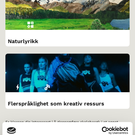
Naturlyrikk
Flerspråklighet som kreativ ressurs
Er klassen din interessert i å gjennomføre skolebesøk i et annet
nordisk land? Gjennom Norden i skolen, kan dere
søke venneklasse
og lese mer om
støtteordninger
.