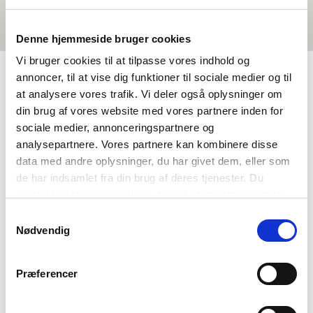
Denne hjemmeside bruger cookies
Vi bruger cookies til at tilpasse vores indhold og
annoncer, til at vise dig funktioner til sociale medier og til
at analysere vores trafik. Vi deler også oplysninger om
OM NORDEN I SKOLEN
din brug af vores website med vores partnere inden for
sociale medier, annonceringspartnere og
Om oss
analysepartnere. Vores partnere kan kombinere disse
data med andre oplysninger, du har givet dem, eller som
Kontakt
de har indsamlet fra din brug af deres tjenester. Du
Ofte stilte spørsmål
samtykker til vores cookies, hvis du fortsætter med at
Om Forening i Norden
anvende vores hjemmeside.
Samtykkevalg
Andre prosjekter
Nødvendig
Støttemuligheter
Nordisk samarbeid
Præferencer
Flere nordiske utdanningsaktører