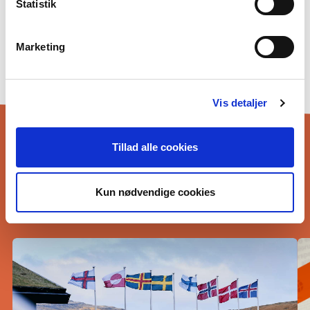
Statistik
Ha praksis hos oss
Privatlivspolitik og GDPR
Marketing
Cookiepolitik
Nyheter
Vis detaljer
Tillad alle cookies
Kun nødvendige cookies
FLERE NYHETER