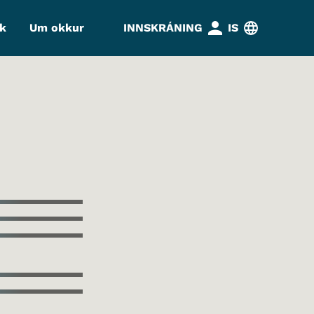
k
Um okkur
INNSKRÁNING
IS