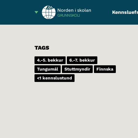
Kennsluef
GRUNNSKÓLI
TAGS
4.-5. bekkur
6.-7. bekkur
Tungumál
Stuttmyndir
Finnska
<1 kennslustund