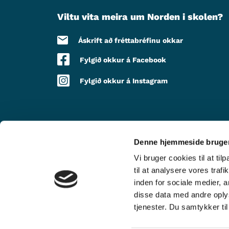
Viltu vita meira um Norden i skolen?
Áskrift að fréttabréfinu okkar
Fylgið okkur á Facebook
Fylgið okkur á Instagram
Denne hjemmeside bruger
MEÐ STUÐNINGI FRÁ
Vi bruger cookies til at til
til at analysere vores tra
inden for sociale medier,
disse data med andre oplys
tjenester. Du samtykker t