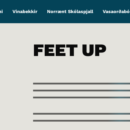
ni
Vinabekkir
Norrænt Skólaspjall
Vasaorðabó
FEET UP