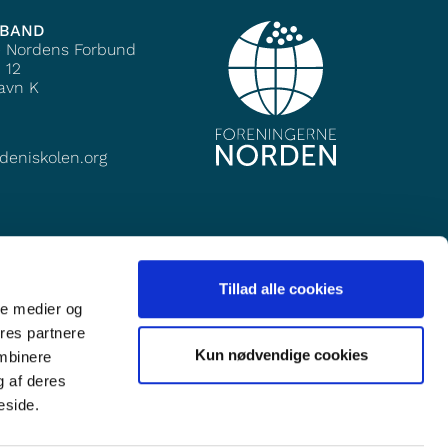
MBAND
e Nordens Forbund
 12
avn K
deniskolen.org
Tillad alle cookies
ale medier og
ores partnere
Kun nødvendige cookies
ombinere
g af deres
eside.