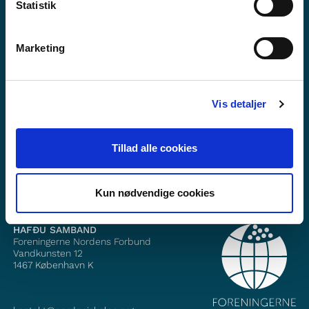
Statistik
Marketing
Viltu vita meira um Norden i skolen?
Vis detaljer
Áskrift að fréttabréfinu okkar
Fylgið okkur á Facebook
Tillad alle cookies
Fylgið okkur á Instagram
Kun nødvendige cookies
HAFÐU SAMBAND
Foreningerne Nordens Forbund
Vandkunsten 12
1467
København K