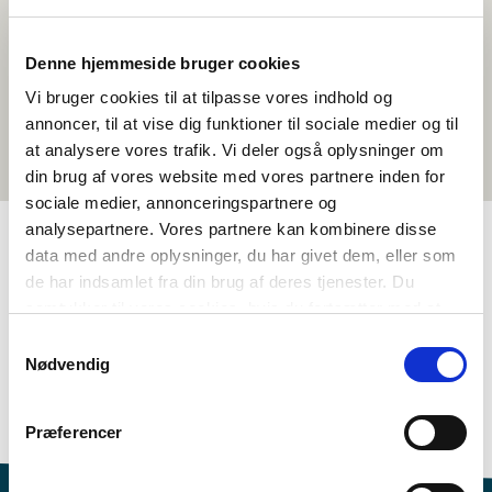
Denne hjemmeside bruger cookies
Vi bruger cookies til at tilpasse vores indhold og
annoncer, til at vise dig funktioner til sociale medier og til
at analysere vores trafik. Vi deler også oplysninger om
din brug af vores website med vores partnere inden for
sociale medier, annonceringspartnere og
analysepartnere. Vores partnere kan kombinere disse
data med andre oplysninger, du har givet dem, eller som
TAGS
de har indsamlet fra din brug af deres tjenester. Du
samtykker til vores cookies, hvis du fortsætter med at
Tungumál
Uppástungur um afþreyingu
Tónlist
anvende vores hjemmeside.
Samtykkevalg
Málskilningur – Ritað mál (DK, NO, SV)
Nødvendig
Málskilningur – Talað mál (DK, NO, SV)
Sjálfsmynd
1-3 kennslustundir
Præferencer