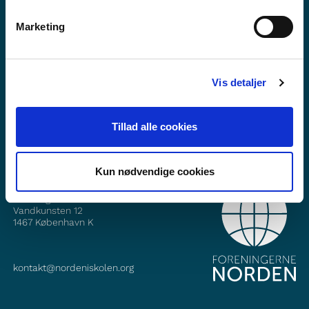
Marketing
Viltu vita meira um Norden i skolen?
Áskrift að fréttabréfinu okkar
Vis detaljer
Fylgið okkur á Facebook
Fylgið okkur á Instagram
Tillad alle cookies
Kun nødvendige cookies
HAFÐU SAMBAND
Foreningerne Nordens Forbund
Vandkunsten 12
1467
København K
kontakt@nordeniskolen.org