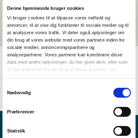
Denne hjemmeside bruger cookies
Vi bruger cookies til at tilpasse vores indhold og
annoncer, til at vise dig funktioner til sociale medier og til
at analysere vores trafik. Vi deler også oplysninger om
din brug af vores website med vores partnere inden for
sociale medier, annonceringspartnere og
analysepartnere. Vores partnere kan kombinere disse
data med andre oplysninger, du har givet dem, eller som
TAGS
de har indsamlet fra din brug af deres tjenester. Du
samtykker til vores cookies, hvis du fortsætter med at
Tungumál
Kvikmyndir
anvende vores hjemmeside.
Samtykkevalg
Málskilningur – Talað mál (DK, NO, SV)
Sjálfsmynd
Nødvendig
Danska
1-3 kennslustundir
Præferencer
Statistik