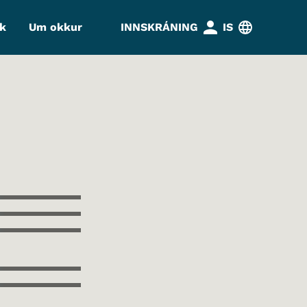
k
Um okkur
INNSKRÁNING
IS