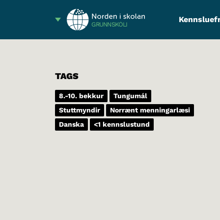
Kennsluef
GRUNNSKÓLI
TAGS
8.-10. bekkur
Tungumál
Stuttmyndir
Norrænt menningarlæsi
Danska
<1 kennslustund