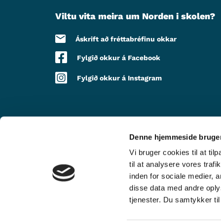
Viltu vita meira um Norden i skolen?
Áskrift að fréttabréfinu okkar
Fylgið okkur á Facebook
Fylgið okkur á Instagram
Denne hjemmeside bruger
MEÐ STUÐNINGI FRÁ
Vi bruger cookies til at til
til at analysere vores tra
inden for sociale medier,
disse data med andre oplys
tjenester. Du samtykker t