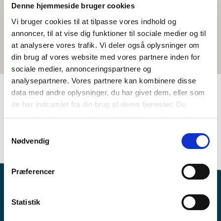
Denne hjemmeside bruger cookies
Vi bruger cookies til at tilpasse vores indhold og
annoncer, til at vise dig funktioner til sociale medier og til
at analysere vores trafik. Vi deler også oplysninger om
din brug af vores website med vores partnere inden for
sociale medier, annonceringspartnere og
analysepartnere. Vores partnere kan kombinere disse
data med andre oplysninger, du har givet dem, eller som
de har indsamlet fra din brug af deres tjenester. Du
TAGS
samtykker til vores cookies, hvis du fortsætter med at
4.-5. bekkur
6.-7. bekkur
Tungumál
Stuttmyndir
anvende vores hjemmeside.
Samtykkevalg
Sænska
<1 kennslustund
Nødvendig
Præferencer
Statistik