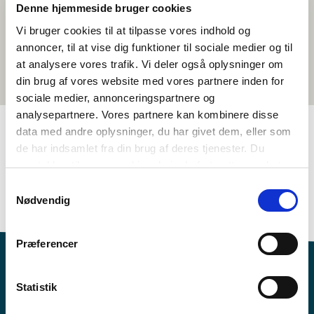
Denne hjemmeside bruger cookies
Vi bruger cookies til at tilpasse vores indhold og
annoncer, til at vise dig funktioner til sociale medier og til
at analysere vores trafik. Vi deler også oplysninger om
din brug af vores website med vores partnere inden for
sociale medier, annonceringspartnere og
analysepartnere. Vores partnere kan kombinere disse
data med andre oplysninger, du har givet dem, eller som
de har indsamlet fra din brug af deres tjenester. Du
TAGS
samtykker til vores cookies, hvis du fortsætter med at
8.-10. bekkur
Tungumál
Heimildarmyndir
anvende vores hjemmeside.
Samtykkevalg
Færeyska
1-3 kennslustundir
Nødvendig
Præferencer
Statistik