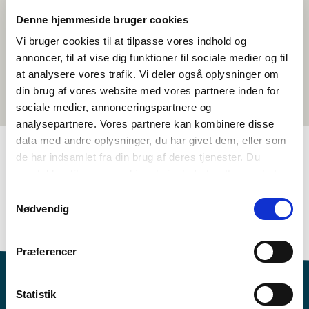
Denne hjemmeside bruger cookies
Vi bruger cookies til at tilpasse vores indhold og
annoncer, til at vise dig funktioner til sociale medier og til
at analysere vores trafik. Vi deler også oplysninger om
din brug af vores website med vores partnere inden for
sociale medier, annonceringspartnere og
analysepartnere. Vores partnere kan kombinere disse
data med andre oplysninger, du har givet dem, eller som
de har indsamlet fra din brug af deres tjenester. Du
TAGS
samtykker til vores cookies, hvis du fortsætter med at
anvende vores hjemmeside.
Samtykkevalg
8.-10. bekkur
Tungumál
Fræðitextar
Nødvendig
Þekking í norrænum málum
<1 kennslustund
Præferencer
Statistik