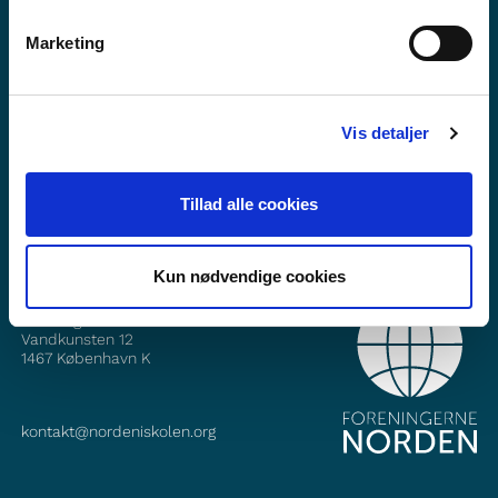
Marketing
Viltu vita meira um Norden i skolen?
Áskrift að fréttabréfinu okkar
Vis detaljer
Fylgið okkur á Facebook
Fylgið okkur á Instagram
Tillad alle cookies
Kun nødvendige cookies
HAFÐU SAMBAND
Foreningerne Nordens Forbund
Vandkunsten 12
1467
København K
kontakt@nordeniskolen.org