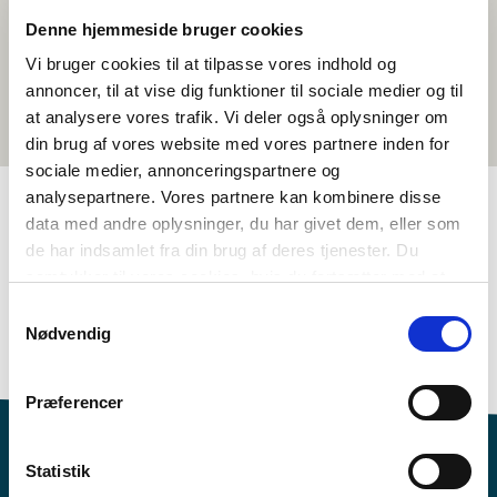
Denne hjemmeside bruger cookies
Vi bruger cookies til at tilpasse vores indhold og
annoncer, til at vise dig funktioner til sociale medier og til
at analysere vores trafik. Vi deler også oplysninger om
din brug af vores website med vores partnere inden for
sociale medier, annonceringspartnere og
analysepartnere. Vores partnere kan kombinere disse
data med andre oplysninger, du har givet dem, eller som
TAGS
de har indsamlet fra din brug af deres tjenester. Du
samtykker til vores cookies, hvis du fortsætter med at
4.-5. bekkur
6.-7. bekkur
Tungumál
Stuttmyndir
anvende vores hjemmeside.
Samtykkevalg
Málskilningur – Talað mál (DK, NO, SV)
Danska
Nødvendig
<1 kennslustund
Præferencer
Statistik