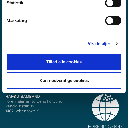
Statistik
Marketing
Viltu vita meira um Norden i skolen?
Vis detaljer
Áskrift að fréttabréfinu okkar
Fylgið okkur á Facebook
Tillad alle cookies
Fylgið okkur á Instagram
Kun nødvendige cookies
HAFÐU SAMBAND
Foreningerne Nordens Forbund
Vandkunsten 12
1467
København K