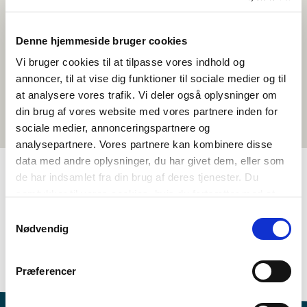
Denne hjemmeside bruger cookies
Vi bruger cookies til at tilpasse vores indhold og
annoncer, til at vise dig funktioner til sociale medier og til
at analysere vores trafik. Vi deler også oplysninger om
din brug af vores website med vores partnere inden for
sociale medier, annonceringspartnere og
analysepartnere. Vores partnere kan kombinere disse
data med andre oplysninger, du har givet dem, eller som
de har indsamlet fra din brug af deres tjenester. Du
samtykker til vores cookies, hvis du fortsætter med at
TAGS
anvende vores hjemmeside.
Samtykkevalg
8.-10. bekkur
Tungumál
Samfélagsfræði
Nødvendig
Heimildarmyndir
Norrænt menningarlæsi
Sjálfsmynd
Grænlenska
1-3 kennslustundir
Præferencer