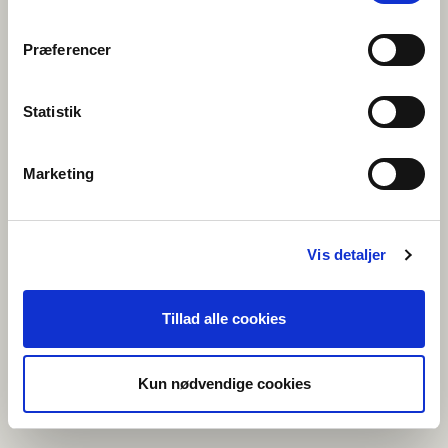
Præferencer
FÖRENINGEN NORDEN
Statistik
norden.se
Marketing
FÖRENINGEN NORDEN PÅ ÅLAND
norden.ax
Vis detaljer
Tillad alle cookies
NUNAT AVANNARLERMIOQATIGIIT
norden.gl
Kun nødvendige cookies