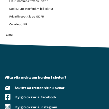
Fleiri norrænir fræðsluvefir
Sæktu um starfsnám hjá okkur
Privatlivspolitik og GDPR
Cookiepolitik
Fréttir
Viltu vita meira um Norden i skolen?
Áskrift að fréttabréfinu okkar
Fylgið okkur á Facebook
Fylgið okkur á Instagram