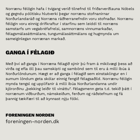
Norrænu félögin hafa í tvígang verið tilnefnd til friðarverðlauna Nóbels
og gegndu pólitísku hlutverki þegar norrænu stofnanirnar
Norðurlandaráð og Norræna ráðherranefndin voru stofnaðar. Norrænu
félögin voru einnig drifkraftur í starfinu sem leiddi til norræns
samstarfs um vegabréfafrelsi, samnorræns vinnumarkaðar,
félagsmálasáttmálans, tungumálasáttmálans og hugmynda um
sameiginlegan norrænan markað.
GANGA Í FÉLAGIÐ
Með því að ganga í Norræna félagið sýnir þú fram á mikilvægi þess að
virða og efla öll þau samskipti og sambönd sem til eru á milli íbúa á
Norðurlöndunum. Hægt er að ganga í félagið sem einstaklingur en í
sumum löndum geta skólar einnig fengið félagsaðild. Norrænu félögin
mynda tengsl og upplifanir á milli íbúa Norðurlandanna undir
kjörorðinu „þekking leiðir til vináttu“. Félagsmenn geta t.d. tekið þátt í
norrænum viðburðum, námskeiðum, ferðum og ráðstefnum og fá
þannig tækifæri til að kynnast nýju fólki.
FORENINGEN NORDEN
foreningen-norden.dk