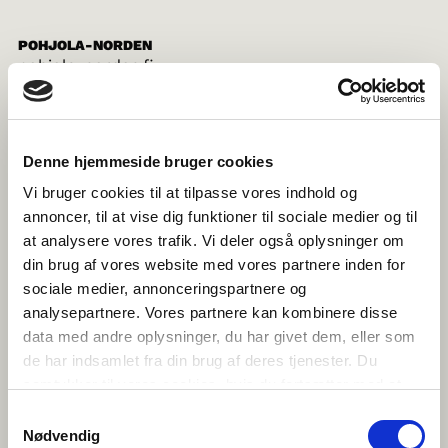
POHJOLA-NORDEN
pohjola-norden.fi
Denne hjemmeside bruger cookies
NORRØNA FELAGIÐ Í FØROYUM
norden.fo
Vi bruger cookies til at tilpasse vores indhold og
annoncer, til at vise dig funktioner til sociale medier og til
at analysere vores trafik. Vi deler også oplysninger om
din brug af vores website med vores partnere inden for
sociale medier, annonceringspartnere og
NORRÆNA FÉLAGIÐ
analysepartnere. Vores partnere kan kombinere disse
norden.is
data med andre oplysninger, du har givet dem, eller som
de har indsamlet fra din brug af deres tjenester. Du
samtykker til vores cookies, hvis du fortsætter med at
anvende vores hjemmeside.
Samtykkevalg
FORENINGEN NORDEN
Nødvendig
norden.no