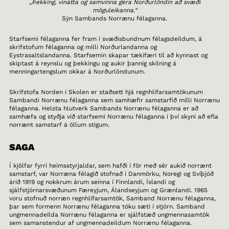
„Þekking, vinátta og samvinna gera Norðurlöndin að svæði
möguleikanna.“
Sýn Sambands Norrænu félaganna.
Starfsemi félaganna fer fram í svæðisbundnum félagsdeildum, á
skrifstofum félaganna og milli Norðurlandanna og
Eystrasaltslandanna. Starfsemin skapar tækifæri til að kynnast og
skiptast á reynslu og þekkingu og aukir þannig skilning á
menningartengslum okkar á Norðurlöndunum.
Skrifstofa Norden i Skolen er staðsett hjá regnhlífarsamtökunum
Sambandi Norrænu félaganna sem samhæfir samstarfið milli Norrænu
félaganna. Helsta hlutverk Sambands Norrænu félaganna er að
samhæfa og styðja við starfsemi Norrænu félaganna í því skyni að efla
norrænt samstarf á öllum stigum.
SAGA
Í kjölfar fyrri heimsstyrjaldar, sem hafði í för með sér aukið norrænt
samstarf, var Norræna félagið stofnað í Danmörku, Noregi og Svíþjóð
árið 1919 og nokkrum árum seinna í Finnlandi, Íslandi og
sjálfstjórnarsvæðunum Færeyjum, Álandseyjum og Grænlandi. 1965
voru stofnuð norræn regnhlífarsamtök, Samband Norrænu félaganna,
þar sem formenn Norrænu félaganna tóku sæti í stjórn. Samband
ungmennadeilda Norrænu félaganna er sjálfstæð ungmennasamtök
sem samanstendur af ungmennadeildum Norrænu félaganna.