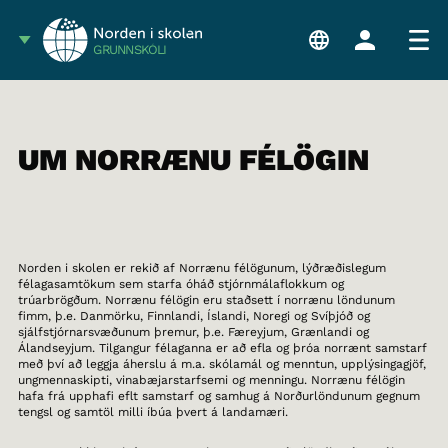
GRUNNSKÓLI
UM NORRÆNU FÉLÖGIN
Norden i skolen er rekið af Norrænu félögunum, lýðræðislegum
félagasamtökum sem starfa óháð stjórnmálaflokkum og
trúarbrögðum. Norrænu félögin eru staðsett í norrænu löndunum
fimm, þ.e. Danmörku, Finnlandi, Íslandi, Noregi og Svíþjóð og
sjálfstjórnarsvæðunum þremur, þ.e. Færeyjum, Grænlandi og
Álandseyjum. Tilgangur félaganna er að efla og þróa norrænt samstarf
með því að leggja áherslu á m.a. skólamál og menntun, upplýsingagjöf,
ungmennaskipti, vinabæjarstarfsemi og menningu. Norrænu félögin
hafa frá upphafi eflt samstarf og samhug á Norðurlöndunum gegnum
tengsl og samtöl milli íbúa þvert á landamæri.