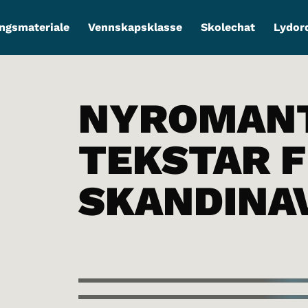
ngsmateriale
Vennskapsklasse
Skolechat
Lydor
NYROMANT
TEKSTAR 
SKANDINA