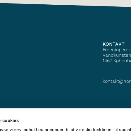
KONTAKT
Foreningern
Vandkunsten
1467
Københ
kontakt@nor
 cookies
passe vores indhold og annoncer, til at vise dig funktioner til soci