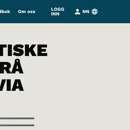
LOGG
dbok
Om oss
NN
INN
ISKE
FRÅ
VIA