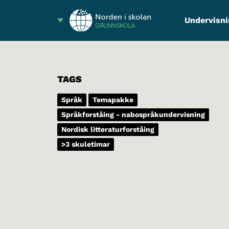
Undervisni
GRUNNSKOLA
TAGS
Språk
Temapakke
Språkforståing - nabospråkundervisning
Nordisk litteraturforståing
>3 skuletimar