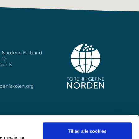
e Nordens Forbund
 12
avn K
deniskolen.org
Tillad alle cookies
ale medier og