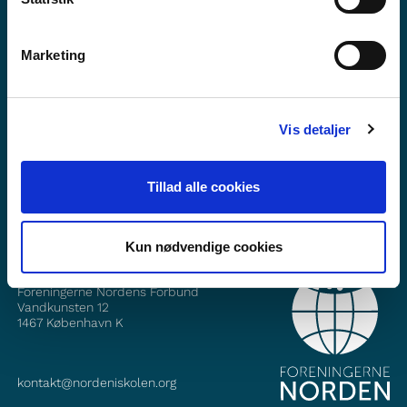
Marketing
Vil du vite meir om Norden i skolen?
Abonner på vårt nyheitsbrev
Vis detaljer
Følg oss på Facebook
Følg oss på Instagram
Tillad alle cookies
Kun nødvendige cookies
KONTAKT
Foreningerne Nordens Forbund
Vandkunsten 12
1467
København K
kontakt@nordeniskolen.org