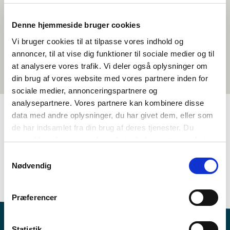
Denne hjemmeside bruger cookies
Vi bruger cookies til at tilpasse vores indhold og
annoncer, til at vise dig funktioner til sociale medier og til
at analysere vores trafik. Vi deler også oplysninger om
din brug af vores website med vores partnere inden for
sociale medier, annonceringspartnere og
analysepartnere. Vores partnere kan kombinere disse
data med andre oplysninger, du har givet dem, eller som
de har indsamlet fra din brug af deres tjenester. Du
TAGS
samtykker til vores cookies, hvis du fortsætter med at
Historie
Temapakke
Nordisk historiebevisstheit
anvende vores hjemmeside.
Samtykkevalg
Identitet
Historiebruk og kjeldekritikk
Nødvendig
>3 skuletimar
Præferencer
Statistik