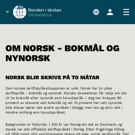
GRUNNSKOLA
OM NORSK - BOKMÅL OG
NYNORSK
NORSK BLIR SKRIVE PÅ TO MÅTAR
Den norske skriftspråksituasjonen er unik. Norsk har to ulike
skriftspråk - bokmål og nynorsk. Norske skuleelevar får velja om dei
vil ha bokmål eller nynorsk som hovudspråk. I dag har knappe 90
prosent av elevane valt bokmål og vel 10 prosent har valt nynorsk.
Alle elevar lærer det andre språket i tillegg, men les og skriv det i
mindre omfang enn hovudspråket.
Bakgrunnen er historisk. I 300 år var Noreg ein del av Danmark, og
dansk var det offisielle skriftspråket i Noreg. Etter frigjeringa tidleg
på 1800-talet ville nordmennene skapa eit eige, norsk skriftspråk. Det