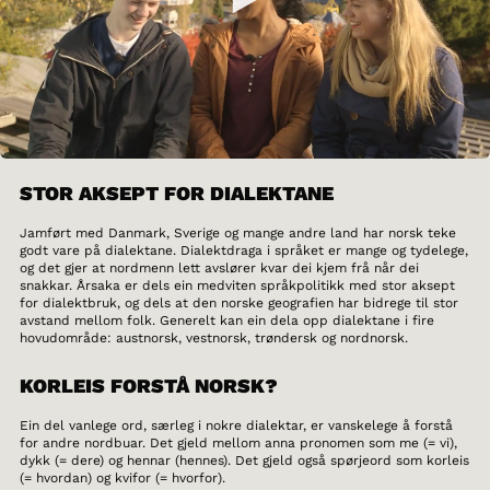
STOR AKSEPT FOR DIALEKTANE
Jamført med Danmark, Sverige og mange andre land har norsk teke
godt vare på dialektane. Dialektdraga i språket er mange og tydelege,
og det gjer at nordmenn lett avslører kvar dei kjem frå når dei
snakkar. Årsaka er dels ein medviten språkpolitikk med stor aksept
for dialektbruk, og dels at den norske geografien har bidrege til stor
avstand mellom folk. Generelt kan ein dela opp dialektane i fire
hovudområde: austnorsk, vestnorsk, trøndersk og nordnorsk.
KORLEIS FORSTÅ NORSK?
Ein del vanlege ord, særleg i nokre dialektar, er vanskelege å forstå
for andre nordbuar. Det gjeld mellom anna pronomen som me (= vi),
dykk (= dere) og hennar (hennes). Det gjeld også spørjeord som korleis
(= hvordan) og kvifor (= hvorfor).