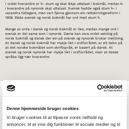
I ordet hverandre er h- stum og skal ikkje uttalast i bokmål, medan k-
i kvarandre på nynorsk skal uttalast. Svensk hadde også stum h- i
varandra tidlegare, men vart fjerna gjennom ein rettskrivingsreform i
1906. Både svensk og norsk bokmål har ord med stum h.
Mange av orda i dansk og norsk bokmål er like, medan mange ord i
svensk er dei same som i nynorsk. Døme kan vera ordet setning på
norsk bokmål og dansk der ein på svensk og nynorsk brukar me(i)ning.
At dansk og norsk bokmål har mykje likt i ordforrådet, er eit teikn på
at det norske bokmålet som skriftspråk, er basert på dansk. At
svensk og norsk nynorsk har mykje likt i ordforrådet, viser at desse
språka ligg nær kvarandre.
TAGS
Denne hjemmeside bruger cookies
6.-7. klasse
8.-10. klasse
Språk
Faktatekst
Vi bruger cookies til at tilpasse vores indhold og
Dokumentarfilm
Kunnskap om nordisk språk
annoncer, til at vise dig funktioner til sociale medier og til
1-3 skuletimar