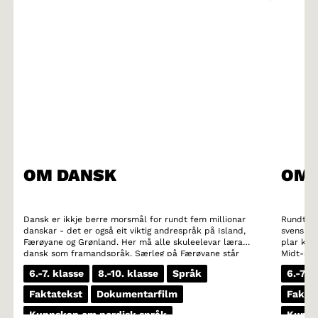
OM DANSK
OM 
Dansk er ikkje berre morsmål for rundt fem millionar
Rundt ti
danskar - det er også eit viktig andrespråk på Island,
svensk t
Færøyane og Grønland. Her må alle skuleelevar læra
plar kall
dansk som framandspråk. Særleg på Færøyane står
Midt-Sve
dansk sterkt. Mange færøyiske ungdomar les heller
utover he
6.-7. klasse
8.-10. klasse
Språk
6.-7. 
bøker på dansk enn på sitt eige morsmål.
framleis
lett gjen
Faktatekst
Dokumentarfilm
Fakta
identifi
for voka
Kunnskap om nordisk språk
Kunns