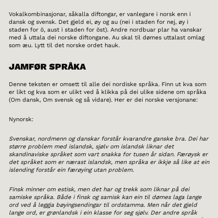
Vokalkombinasjonar, såkalla diftongar, er vanlegare i norsk enn i
dansk og svensk. Det gjeld ei, øy og au (nei i staden for nej, øy i
staden for ö, aust i staden for öst). Andre nordbuar plar ha vanskar
med å uttala dei norske diftongane. Au skal til dømes uttalast omlag
som æu. Lytt til det norske ordet hauk.
JAMFØR SPRÅKA
Denne teksten er omsett til alle dei nordiske språka. Finn ut kva som
er likt og kva som er ulikt ved å klikka på dei ulike sidene om språka
(Om dansk, Om svensk og så vidare). Her er dei norske versjonane:
Nynorsk:
Svenskar, nordmenn og danskar forstår kvarandre ganske bra. Dei har
større problem med islandsk, sjølv om islandsk liknar det
skandinaviske språket som vart snakka for tusen år sidan. Færøysk er
det språket som er nærast islandsk, men språka er ikkje så like at ein
islending forstår ein færøying utan problem.
Finsk minner om estisk, men det har og trekk som liknar på dei
samiske språka. Både i finsk og samisk kan ein til dømes laga lange
ord ved å leggja bøyingsendingar til ordstamma. Men når det gjeld
lange ord, er grønlandsk i ein klasse for seg sjølv. Der andre språk