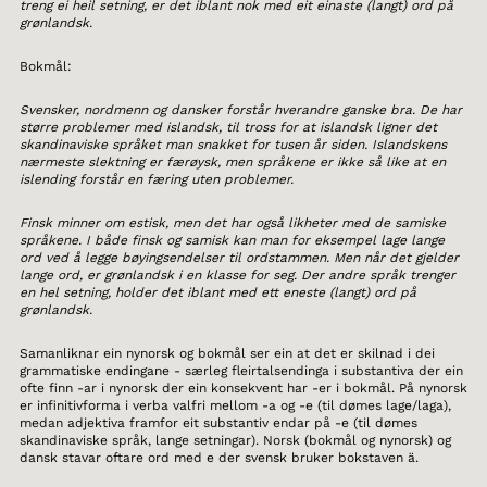
treng ei heil setning, er det iblant nok med eit einaste (langt) ord på
grønlandsk.
Bokmål:
Svensker, nordmenn og dansker forstår hverandre ganske bra. De har
større problemer med islandsk, til tross for at islandsk ligner det
skandinaviske språket man snakket for tusen år siden. Islandskens
nærmeste slektning er færøysk, men språkene er ikke så like at en
islending forstår en færing uten problemer.
Finsk minner om estisk, men det har også likheter med de samiske
språkene. I både finsk og samisk kan man for eksempel lage lange
ord ved å legge bøyingsendelser til ordstammen. Men når det gjelder
lange ord, er grønlandsk i en klasse for seg. Der andre språk trenger
en hel setning, holder det iblant med ett eneste (langt) ord på
grønlandsk.
Samanliknar ein nynorsk og bokmål ser ein at det er skilnad i dei
grammatiske endingane - særleg fleirtalsendinga i substantiva der ein
ofte finn -ar i nynorsk der ein konsekvent har -er i bokmål. På nynorsk
er infinitivforma i verba valfri mellom -a og -e (til dømes lage/laga),
medan adjektiva framfor eit substantiv endar på -e (til dømes
skandinaviske språk, lange setningar). Norsk (bokmål og nynorsk) og
dansk stavar oftare ord med e der svensk bruker bokstaven ä.