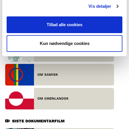
Eksportord: slalom, fjord og quisling
Vis detaljer
Å helsa på norsk: hei eller god dag
Vanskeleg å seia: russiske ripsbuskar og andre russiske
ripsbuskvekster
Tillad alle cookies
SISTE FAKTATEKST
Kun nødvendige cookies
DEI SKANDINAVISKE SPRÅKA SETT
UTANFRÅ
OM SAMISK
OM GRØNLANDSK
SISTE DOKUMENTARFILM