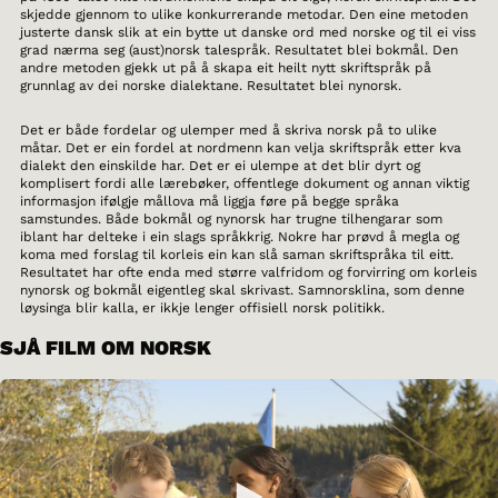
skjedde gjennom to ulike konkurrerande metodar. Den eine metoden
justerte dansk slik at ein bytte ut danske ord med norske og til ei viss
grad nærma seg (aust)norsk talespråk. Resultatet blei bokmål. Den
andre metoden gjekk ut på å skapa eit heilt nytt skriftspråk på
grunnlag av dei norske dialektane. Resultatet blei nynorsk.
Det er både fordelar og ulemper med å skriva norsk på to ulike
måtar. Det er ein fordel at nordmenn kan velja skriftspråk etter kva
dialekt den einskilde har. Det er ei ulempe at det blir dyrt og
komplisert fordi alle lærebøker, offentlege dokument og annan viktig
informasjon ifølgje mållova må liggja føre på begge språka
samstundes. Både bokmål og nynorsk har trugne tilhengarar som
iblant har delteke i ein slags språkkrig. Nokre har prøvd å megla og
koma med forslag til korleis ein kan slå saman skriftspråka til eitt.
Resultatet har ofte enda med større valfridom og forvirring om korleis
nynorsk og bokmål eigentleg skal skrivast. Samnorsklina, som denne
løysinga blir kalla, er ikkje lenger offisiell norsk politikk.
SJÅ FILM OM NORSK