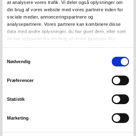
at analysere vores trafik. Vi deler også oplysninger om
din brug af vores website med vores partnere inden for
sociale medier, annonceringspartnere og
analysepartnere. Vores partnere kan kombinere disse
data med andre oplysninger, du har givet dem, eller som
de har indsamlet fra din brug af deres tjenester. Du
samtykker til vores cookies, hvis du fortsætter med at
anvende vores hjemmeside.
Samtykkevalg
Nødvendig
Præferencer
Statistik
Marketing
NORSK
Talet på brukarar: ca. 5 millionar