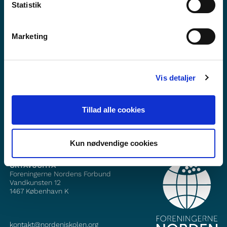
Statistik
Marketing
Mii dáhpáhuvvá?
Fitne ođasreivve
Vis detaljer
Gávnna min dás Facebook
Tillad alle cookies
Gávnna min dás Instagram
Kun nødvendige cookies
OKTAVUOHTA
Foreningerne Nordens Forbund
Vandkunsten 12
1467
København K
kontakt@nordeniskolen.org