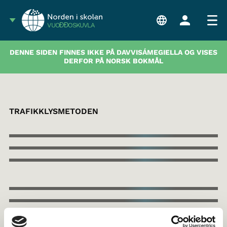
VUOĐĐOSKUVLA
DENNE SIDEN FINNES IKKE PÅ DAVVISÁMEGIELLA OG VISES
DERFOR PÅ NORSK BOKMÅL
TRAFIKKLYSMETODEN