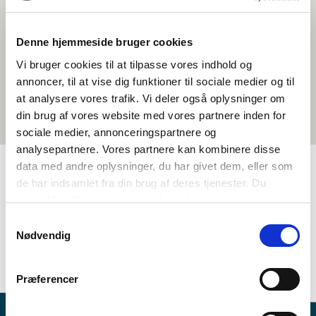
Denne hjemmeside bruger cookies
Vi bruger cookies til at tilpasse vores indhold og
annoncer, til at vise dig funktioner til sociale medier og til
at analysere vores trafik. Vi deler også oplysninger om
din brug af vores website med vores partnere inden for
sociale medier, annonceringspartnere og
analysepartnere. Vores partnere kan kombinere disse
data med andre oplysninger, du har givet dem, eller som
de har indsamlet fra din brug af deres tjenester. Du
TAGS
samtykker til vores cookies, hvis du fortsætter med at
anvende vores hjemmeside.
Språk
4.-5. klasse
6.-7. klasse
8.-10. klasse
Samtykkevalg
Nødvendig
Språkforståelse - skriftlig (DA, NO, SV)
Aktivitetsforslag
1-3 leksjoner
Præferencer