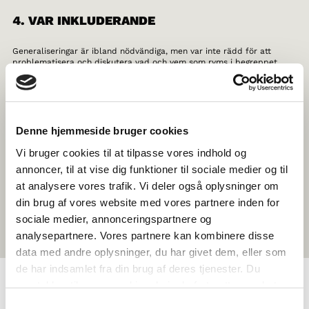
4. VAR INKLUDERANDE
Generaliseringar är ibland nödvändiga, men var inte rädd för att
problematisera och diskutera vad och vem som ryms i begreppet
”Norden”. Lyft minoriteternas historia, till exempel relationen mellan
Grönland och Danmark, samernas rättigheter och identitet, och glöm
inte mindre kända grupper som tatarerna i Finland.
5. TA ER UT UR KLASSRUMMET
Denne hjemmeside bruger cookies
Vi bruger cookies til at tilpasse vores indhold og
Om du känner dig riktigt inspirerad, varför inte planera en
specialkurs, studiebesök eller resa? Kanske en kurs i nordisk historia
annoncer, til at vise dig funktioner til sociale medier og til
eller en resa till Köpenhamn för att ta reda på vad Nordiska rådet
at analysere vores trafik. Vi deler også oplysninger om
gör? Det är bara fantasin som sätter gränserna för vad temat eller
resmålet kan vara.
din brug af vores website med vores partnere inden for
sociale medier, annonceringspartnere og
analysepartnere. Vores partnere kan kombinere disse
data med andre oplysninger, du har givet dem, eller som
de har indsamlet fra din brug af deres tjenester. Du
samtykker til vores cookies, hvis du fortsætter med at
anvende vores hjemmeside.
NORDEN I SKOLEN BIRRA
Samtykkevalg