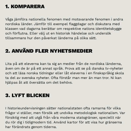
1. KOMPARERA
Våga jämföra nationella fenomen med motsvarande fenomen i andra
nordiska länder. Jämför till exempel flaggdagar och diskutera med
klassen vad dagarna berättar om respektive nations identitetsbygge
och förflutna. Eller välj ut en historisk händelse och undersök
tillsammans hur den påverkat länderna på olika sätt.
2. ANVÄND FLER NYHETSMEDIER
Lita på att eleverna kan ta sig an medier från de nordiska länderna,
även om de är på ett annat språk. Prova att se på danska tv-nyheter
och att läsa norska tidningar eller låt eleverna i en finskspråkig skola
ta del av svenska nyheter. Ofta förstår man mer än man tror. Ni kan
hjälpas åt att översätta om det behövs.
3. LYFT BLICKEN
I historieundervisningen sätter nationalstaten ofta ramarna för vilka
frågor vi ställer, men försök att undvika metodologisk nationalism. Var
försiktig med att utgå från våra moderna statsgränser, speciellt när
du rör dig i tidigmodern tid. Använd kartor för att visa hur gränserna
har förändrats genom tiderna.