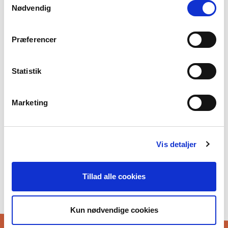
Nødvendig
Min birra
Præferencer
Oktavuođadieđut
Foreningen Norden birra
Statistik
Våre andre prosjekter
Støttemoglegheiter
Marketing
Nordisk samarbeid
Flere nordiske utdanningsaktører
Gör praktik hos oss
Vis detaljer
Privatlivspolitik og GDPR
Cookiepolitik
Tillad alle cookies
Ođđasat
Kun nødvendige cookies