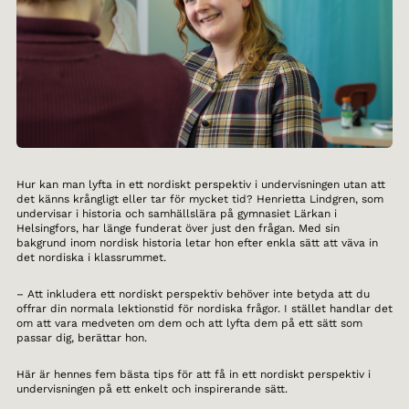
Hur kan man lyfta in ett nordiskt perspektiv i undervisningen utan att
det känns krångligt eller tar för mycket tid? Henrietta Lindgren, som
undervisar i historia och samhällslära på gymnasiet Lärkan i
Helsingfors, har länge funderat över just den frågan. Med sin
bakgrund inom nordisk historia letar hon efter enkla sätt att väva in
det nordiska i klassrummet.
– Att inkludera ett nordiskt perspektiv behöver inte betyda att du
offrar din normala lektionstid för nordiska frågor. I stället handlar det
om att vara medveten om dem och att lyfta dem på ett sätt som
passar dig, berättar hon.
Här är hennes fem bästa tips för att få in ett nordiskt perspektiv i
undervisningen på ett enkelt och inspirerande sätt.