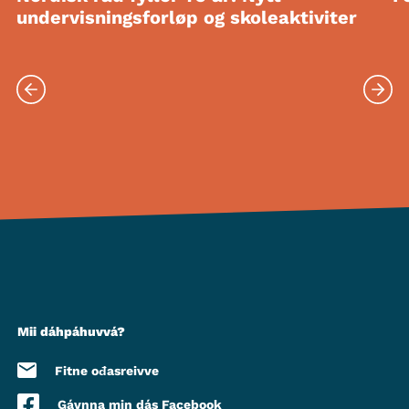
undervisningsforløp og skoleaktiviter
Mii dáhpáhuvvá?
Fitne ođasreivve
Gávnna min dás Facebook