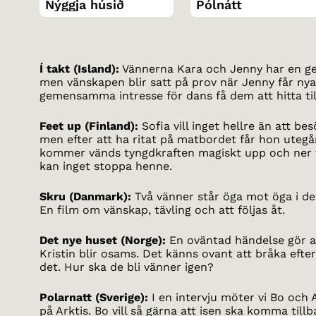
Nýggja húsið
Pólnátt
Í takt (Island):
Vännerna Kara och Jenny har en g
men vänskapen blir satt på prov när Jenny får nya
gemensamma intresse för dans få dem att hitta til
Feet up (Finland):
Sofia vill inget hellre än att be
men efter att ha ritat på matbordet får hon uteg
kommer vänds tyngdkraften magiskt upp och ner fö
kan inget stoppa henne.
Skru (Danmark):
Två vänner står öga mot öga i den
En film om vänskap, tävling och att följas åt.
Det nye huset (Norge):
En oväntad händelse gör a
Kristin blir osams. Det känns ovant att bråka efte
det. Hur ska de bli vänner igen?
Polarnatt (Sverige):
I en intervju möter vi Bo och A
på Arktis. Bo vill så gärna att isen ska komma til