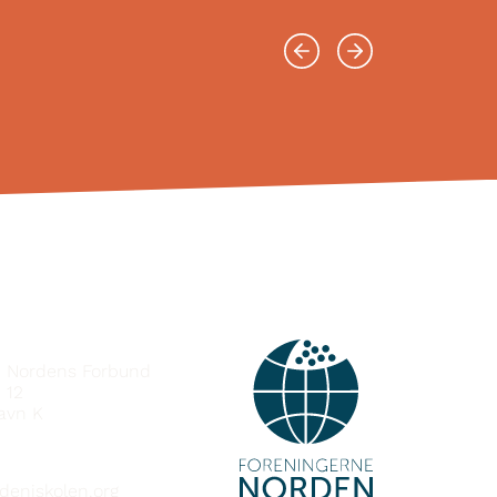
IÐ
e Nordens Forbund
 12
avn K
deniskolen.org