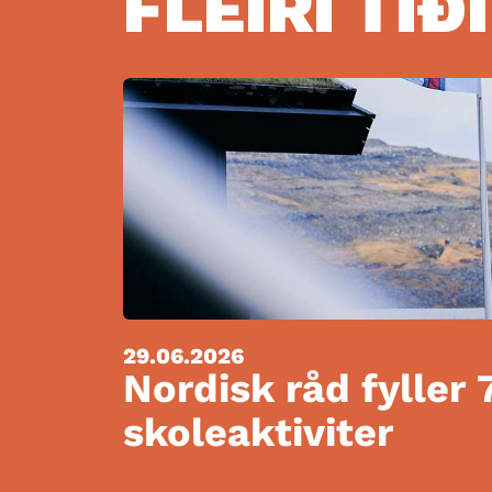
FLEIRI TÍÐ
29.06.2026
Nordisk råd fyller 
skoleaktiviter