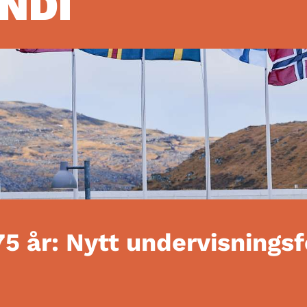
INDI
75 år: Nytt undervisnings