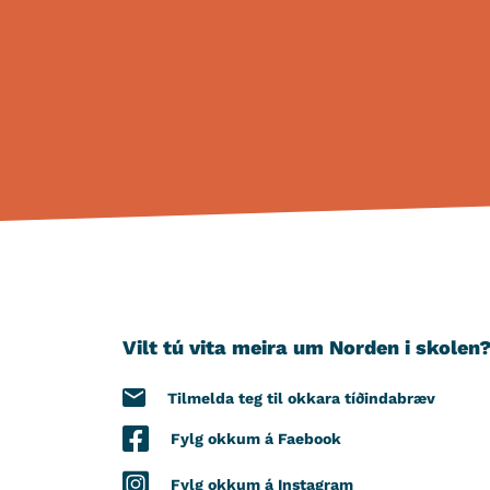
Vilt tú vita meira um Norden i skolen
Tilmelda teg til okkara tíðindabræv
Fylg okkum á Faebook
Fylg okkum á Instagram