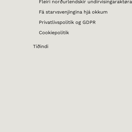
Fleiri norðurlendskir undirvisíngaraktøra
Fá starvsvenjingina hjá okkum
Privatlivspolitik og GDPR
Cookiepolitik
Tíðindi