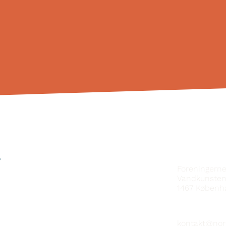
SAMBAND V
?
Foreningern
Vandkunsten
1467
Københ
kontakt@nor