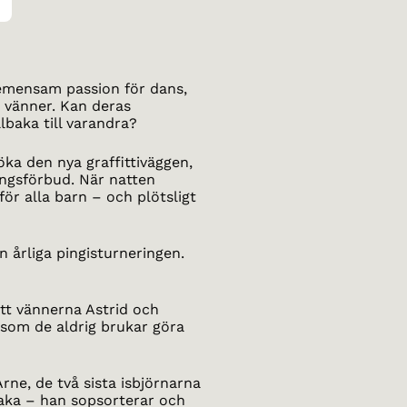
emensam passion för dans,
 vänner. Kan deras
lbaka till varandra?
söka den nya graffittiväggen,
ångsförbud. När natten
r alla barn – och plötsligt
 årliga pingisturneringen.
tt vännerna Astrid och
rsom de aldrig brukar göra
rne, de två sista isbjörnarna
lbaka – han sopsorterar och