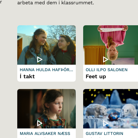
r
arbeta med dem i klassrummet.
HANNA HULDA HAFÞÓRS
OLLI ILPO SALONEN
DÓTTIR
Í takt
Feet up
MARIA ALVSAKER NÆSS
GUSTAV LITTORIN