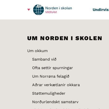
Undirvís
MIÐNÁM
UM NORDEN I SKOLEN
Um okkum
Samband við
Ofta settir spurningar
Um Norrøna felagið
Aðrar verkætlanir okkara
Støttemuligheder
Norðurlendskt samstarv