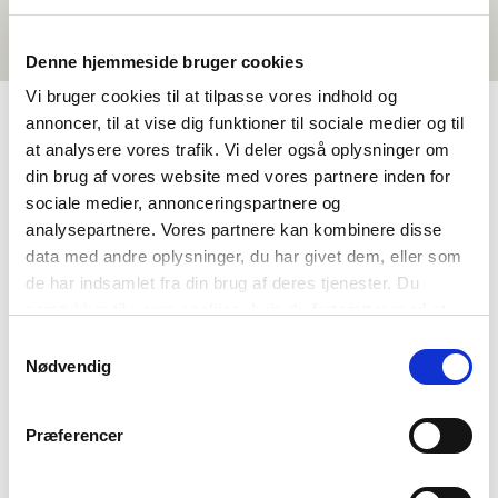
Denne hjemmeside bruger cookies
Vi bruger cookies til at tilpasse vores indhold og
annoncer, til at vise dig funktioner til sociale medier og til
at analysere vores trafik. Vi deler også oplysninger om
UM NORDEN I SKOLEN
din brug af vores website med vores partnere inden for
sociale medier, annonceringspartnere og
Um okkum
analysepartnere. Vores partnere kan kombinere disse
data med andre oplysninger, du har givet dem, eller som
Samband við
de har indsamlet fra din brug af deres tjenester. Du
Ofta settir spurningar
samtykker til vores cookies, hvis du fortsætter med at
Um Norrøna felagið
anvende vores hjemmeside.
Samtykkevalg
Aðrar verkætlanir okkara
Nødvendig
Støttemuligheder
Norðurlendskt samstarv
Præferencer
Fleiri norðurlendskir undirvisíngaraktørar