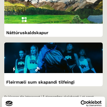
Náttúruskaldskapur
Fleirmæli sum skapandi tilfeingi
Er klassen din interessert i å gjennomføre skolebesøk i et annet
nordisk land? Gjennom Norden i skolen, kan dere
søke venneklasse
og lese mer om
støtteordninger
.