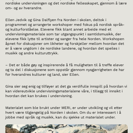
nordiske undervisningen og det nordiske fellesskapet, gjennom å lære
om- og av hverandre.
Ellen Jedvik og Gina Dalflyen fra Norden i skolen, deltok i
programmet og arrangerte workshoper med fokus på nordisk språk-
og kulturforståelse. Elevene fikk blant annet arbeide med et
undervisningsmateriale som tar utgangspunkt i samtidsmusikk, der
elevene fikk lytte til artister og sanger fra hele Norden. Workshopen
åpnet for diskusjoner om likheter og forskjeller mellom hvordan det
er å være ungdom i de nordiske landene, og hvordan det speiles i
musikk og andre kulturuttrykk.
– Det er både gøy og inspirerende å få muligheten til å treffe elever
og ta del i diskusjonene som oppstår gjennom nysgjerrigheten de har
for hverandres kulturer og land, sier Ellen.
Gina sier seg enig og tilføyer at det ga verdifulle innspill på hvordan vi
kan videreutvikle undervisningsmaterialene våre, i tillegg til innsikt i
hvordan det kan brukes i undervisning.
Materialet som ble brukt under MERI, er under utvikling og vil etter
hvert være tilgjengelig på Norden i skolen. Om du er interessert i å
jobbe med språk og musikk, kan du sjekke ut materialet under.