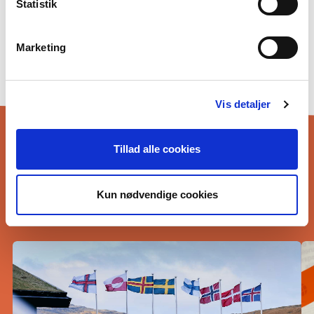
Statistik
Fá starvsvenjingina hjá okkum
Privatlivspolitik og GDPR
Marketing
Cookiepolitik
Tíðindi
Vis detaljer
Tillad alle cookies
Kun nødvendige cookies
FLEIRI TÍÐINDI