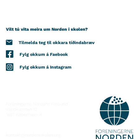
Vilt tú vita meira um Norden i skolen?
Tilmelda teg til okkara tíðindabræv
Fylg okkum á Faebook
Fylg okkum á Instagram
SAMBAND VIÐ
Foreningerne Nordens Forbund
Vandkunsten 12
1467
København K
kontakt@nordeniskolen.org